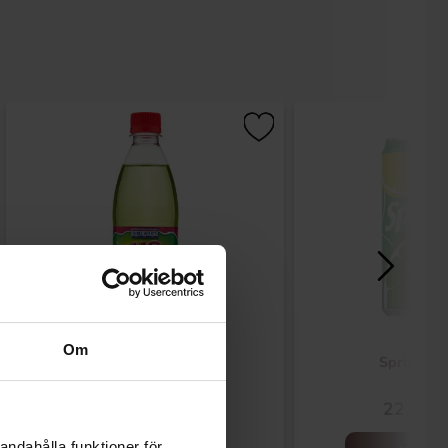
Om
Krusbrus 50cl
Sprite 33
26.90 kr
22.90 k
andahålla funktioner för