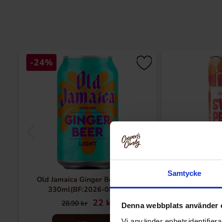
-24%
Samtycke
Old Jamaica Ginger Beer Light
Spirit Of Swede
330ml(BF:2026-08-31)
22 kr
29
28.90 kr
Denna webbplats använder 
Vi använder enhetsidentifierar