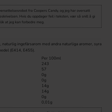
versettelsesrobot fra Coopers Candy, og jeg har oversatt
krivelsen. Hvis du oppdager feil i teksten, vær så snill å gi
lik at jeg kan forbedre meg.
r, naturlig ingefärsarom med andra naturliga aromer, syra
smedel (E414, E455).
Per 100ml
243
57
0g
0g
14g
14g
0g
0,01g