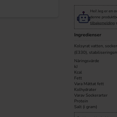
Hei! Jeg er en o
denne produktbes
tilbakemelding
s
Ingredienser
Kolsyrat vatten, socke
(E330), stabilisering
Näringsvärde
kJ
Kcal
Fett
Vara Mättat fett
Kolhydrater
Varav Sockerarter
Protein
Salt (i gram)