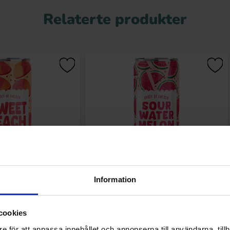
Relaterte produkter
Information
n - Sweet Peach Soda
Spirit Of Sweden - Sour Watermelon
330ml
Soda 330ml
.90 kr
29.90 kr
cookies
e för att anpassa innehållet och annonserna till användarna, tillh