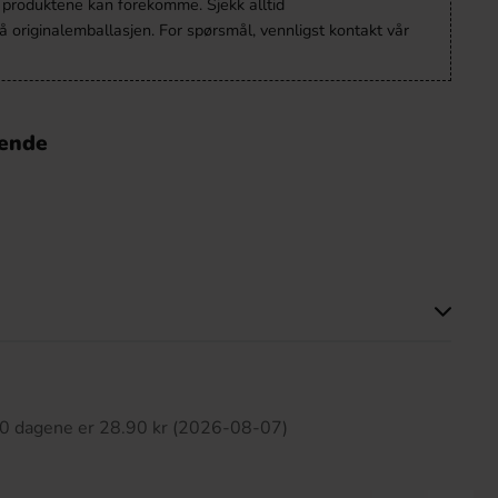
v produktene kan forekomme. Sjekk alltid
 originalemballasjen. For spørsmål, vennligst kontakt vår
nende
tte produktet har ingen anmeldelser
 30 dagene er 28.90 kr (2026-08-07)