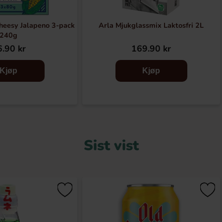
eesy Jalapeno 3-pack
Arla Mjukglassmix Laktosfri 2L
240g
.90 kr
169.90 kr
Kjøp
Kjøp
Sist vist