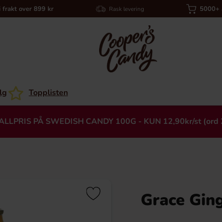
i frakt over 899 kr
5000+ a
Rask levering
lg
Topplisten
ALLPRIS PÅ SWEDISH CANDY 100G - KUN 12,90kr/st (ord 
Grace Gin
Heading