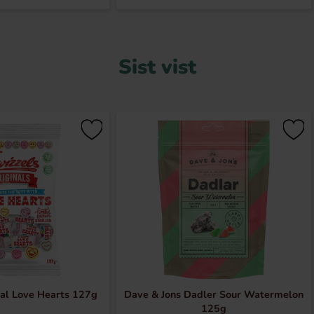
Sist vist
nal Love Hearts 127g
Dave & Jons Dadler Sour Watermelon
125g