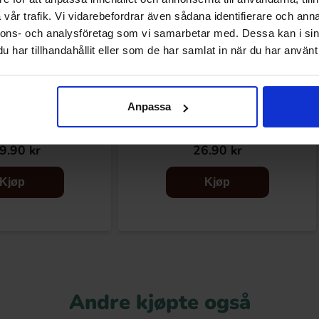
vår trafik. Vi vidarebefordrar även sådana identifierare och anna
nnons- och analysföretag som vi samarbetar med. Dessa kan i sin
har tillhandahållit eller som de har samlat in när du har använt 
Anpassa
 Blandat 160g x 5st
Malaco Gott & Blandat 160g
9.90 kr
26.90 kr
Kjøp
Kjøp
Andre kjøpte også