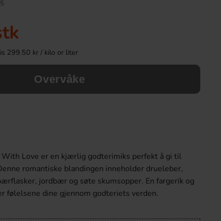
5
stk
 299.50 kr / kilo or liter
Overvåke
Dippies Fruit Dips Mango Torkad Frukt
Barkleys Salmiak Liqu
100g
20g
With Love er en kjærlig godterimiks perfekt å gi til
46.90 kr
34.90 k
Denne romantiske blandingen inneholder drueleber,
bærflasker, jordbær og søte skumsopper. En fargerik og
Köp
Köp
er følelsene dine gjennom godteriets verden.