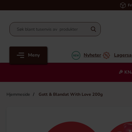
Fr
Meny
Nyheter
Lagersa
🎉 KN
Hjemmeside
Gott & Blandat With Love 200g