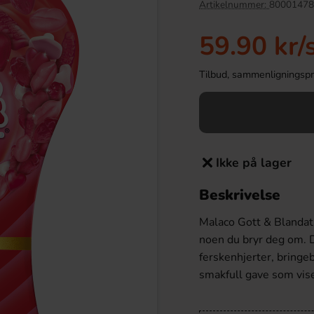
Artikelnummer:
80001478
59.90 kr
/
Tilbud, sammenligningspris
Ikke på lager
Beskrivelse
 Original 33cl
Nic Topping - Choklad 0.9L
Malaco Gott & Blandat 
.90 kr
249.90 kr
noen du bryr deg om. 
ferskenhjerter, bringe
Köp
smakfull gave som vis