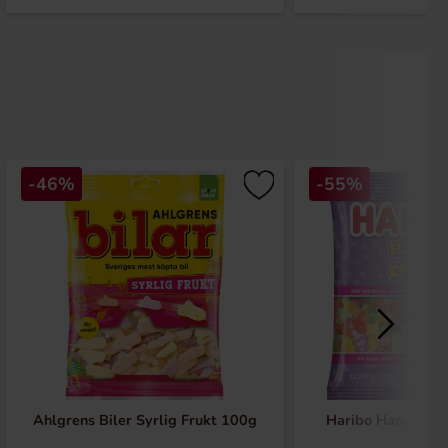
-46%
-55%
Ahlgrens Biler Syrlig Frukt 100g
Haribo Happy Chi