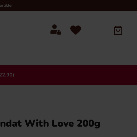
rtikler
22,90)
×
andat With Love 200g