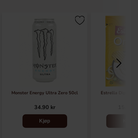
Monster Energy Ultra Zero 50cl
Estrella Dipmix 
34.90 kr
15.90 k
Kjøp
Kjøp