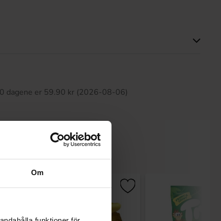
tte produktet har ingen anmeldelser
 30 dagene er 59.90 kr (2026-08-06)
Om
andahålla funktioner för