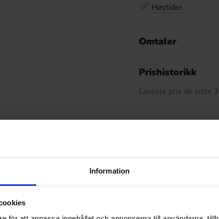
Høytider
Omtaler
De
Prishistorikk
Laveste pris de siste
Relaterte produkter
Information
cookies
e för att anpassa innehållet och annonserna till användarna, tillh