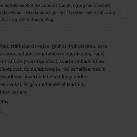
versettelsesrobot fra Coopers Candy, og jeg har oversatt
krivelsen. Hvis du oppdager feil i teksten, vær så snill å gi
lik at jeg kan forbedre meg.
rap, stärkelse/stivelse, glukos-fruktossirap, syra
ersirap, gelatin, vegetabiliska oljor (kokos, raps),
entrat från (morot/gulerod, svarta vinbär/solbær,
l/søtpotet, äpple/æble/eple, rädisa/radise/reddik,
behandlings-/overfladebehandlingsmidler
ax/bivoks), färgämne/farvestof (karmin).
 kan variera.
100g
l