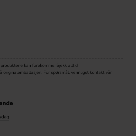
v produktene kan forekomme. Sjekk alltid
 originalemballasjen. For spørsmål, vennligst kontakt vår
nende
sdag