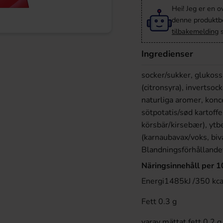
Hei! Jeg er en o
denne produktbes
tilbakemelding
s
Ingredienser
socker/sukker, glukossi
(citronsyra), invertsock
naturliga aromer, konc
sötpotatis/sød kartoffe
körsbär/kirsebær), yt
(karnaubavax/voks, biv
Blandningsförhållandet
Näringsinnehåll per 
Energi1485kJ /350 kca
Fett 0.3 g
varav mättat fett 0.2 g