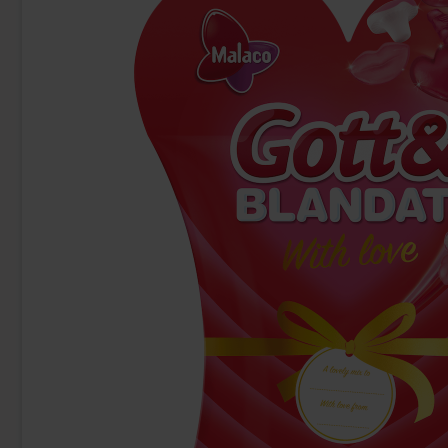
Cloetta Mjölkchoklad utan tillsatt socker
Coca-Cola
100g
42.90 kr
22
Köp
Köp