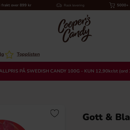
i frakt over 899 kr
5000+ a
Rask levering
lg
Topplisten
ALLPRIS PÅ SWEDISH CANDY 100G - KUN 12,90kr/st (ord 
Gott & Bl
Heading