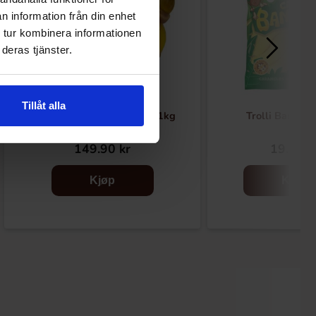
n information från din enhet
 tur kombinera informationen
deras tjänster.
Tillåt alla
Pedro Monkeys & Bananas 1kg
Trolli Banana
149.90 kr
19.90 k
Kjøp
Kjøp