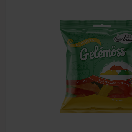
Kinder Maxi 21g
Kinder Joy
9.90 kr
28
Köp
Köp