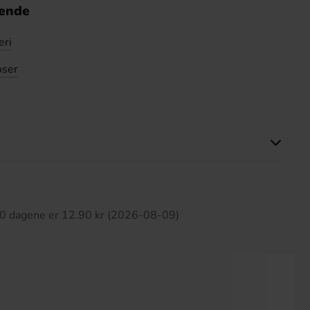
nende
eri
oser
tte produktet har ingen anmeldelser
 30 dagene er 12.90 kr (2026-08-09)