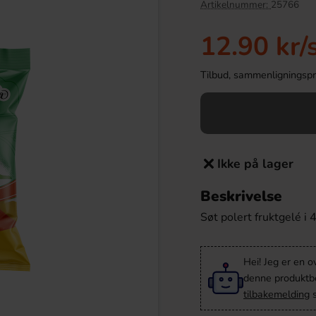
Artikelnummer:
25766
12.90 kr
/
Tilbud, sammenligningspris
Ikke på lager
Beskrivelse
 Super Mario 20g
Yorkshire Tea 80 Tea Bags 250g
Søt polert fruktgelé i 
.90 kr
109.91 kr
Hei! Jeg er en o
Köp
denne produktbes
tilbakemelding
s