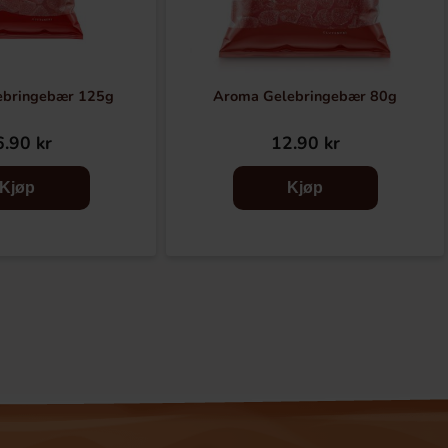
ebringebær 125g
Aroma Gelebringebær 80g
.90 kr
12.90 kr
Kjøp
Kjøp