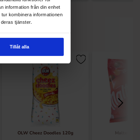
n information från din enhet
 tur kombinera informationen
deras tjänster.
Tillåt alla
OLW Cheez Doodles 120g
Maltesers 