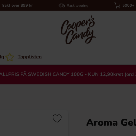
i frakt over 899 kr
5000+ a
Rask levering
lg
Topplisten
ALLPRIS PÅ SWEDISH CANDY 100G - KUN 12,90kr/st (ord 
Aroma Ge
Heading