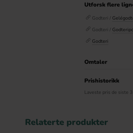
Utforsk flere lig
Godteri /
Gelégodt
Godteri /
Godterip
Godteri
Omtaler
De
Prishistorikk
Laveste pris de siste
Relaterte produkter