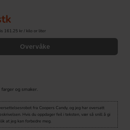
stk
 161.25 kr / kilo or liter
Overvåke
Taffy Town Classic Flavours 99g
Guldnougat Dub
4 farger og smaker.
49.90 kr
16.91 k
versettelsesrobot fra Coopers Candy, og jeg har oversatt
Köp
Köp
krivelsen. Hvis du oppdager feil i teksten, vær så snill å gi
lik at jeg kan forbedre meg.