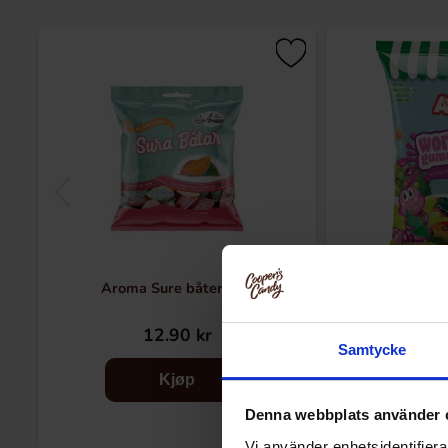
Aroma Sure båter 80g
Avesta G
12.90 kr
12
Samtycke
Kjøp
Denna webbplats använder 
Vi använder enhetsidentifierar