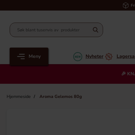
Fr
Meny
Nyheter
Lagersa
🎉 KN
Hjemmeside
Aroma Gelemos 80g