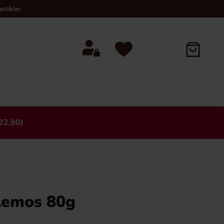
rtikler
22,90)
×
lemos 80g