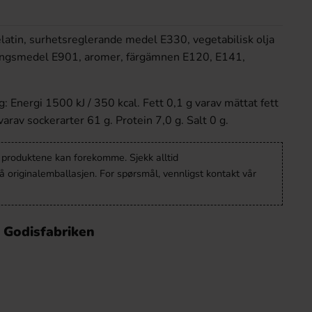
elatin, surhetsreglerande medel E330, vegetabilisk olja
lingsmedel E901, aromer, färgämnen E120, E141,
: Energi 1500 kJ / 350 kcal. Fett 0,1 g varav mättat fett
varav sockerarter 61 g. Protein 7,0 g. Salt 0 g.
v produktene kan forekomme. Sjekk alltid
 originalemballasjen. For spørsmål, vennligst kontakt vår
 Godisfabriken