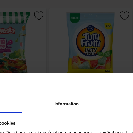
elemaskar 80g
Tutti Frutti Salty Fruits 120g
.90 kr
29.90 kr
Information
Kjøp
Kjøp
cookies
e för att anpassa innehållet och annonserna till användarna, tillh