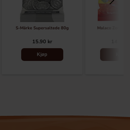
S-Märke Supersaltede 80g
Malaco Zoo Godt
15.90 kr
14.90 k
Kjøp
Kjøp