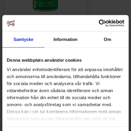
Red Bull Green Drakfrukt 25cl
Kinder Ma
38.90 kr
9.90 
Samtycke
Information
Om
Kjøp
Kjø
Denna webbplats använder cookies
Vi använder enhetsidentifierare för att anpassa innehållet
och annonserna till användarna, tillhandahålla funktioner
Nye produkter
för sociala medier och analysera vår trafik. Vi
vidarebefordrar även sådana identifierare och annan
information från din enhet till de sociala medier och
annons- och analysföretag som vi samarbetar med.
Ny!
Ny!
Dessa kan i sin tur kombinera informationen med annan
information som du har tillhandahållit eller som de har
samlat in när du har använt deras tjänster.