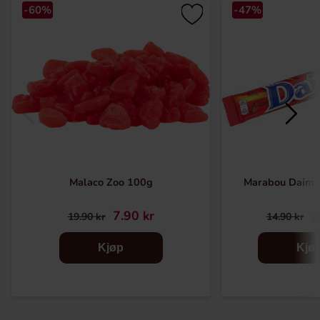
-60%
-47%
Malaco Zoo 100g
Marabou Daim 
7.90 kr
7
19.90 kr
14.90 kr
Kjøp
Kjø