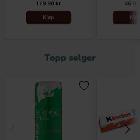
169.90 kr
46.90
Kjøp
Kjø
Topp selger