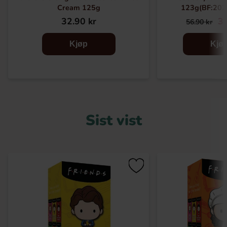
Cream 125g
123g(BF:202
32.90 kr
39
56.90 kr
Kjøp
Kjø
Sist vist