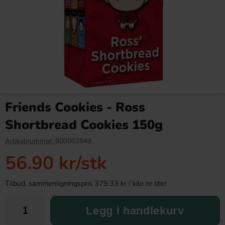
Lantchips Chips Grill Rifflet
Samyang Buldak Hot Chicken
200g
Flavor Ramen 2xSpicy 140g
Friends Cookies - Ross
34.90 kr
36.90 kr
Shortbread Cookies 150g
Köp
Köp
Artikelnummer:
800002849
56.90 kr
/stk
Tilbud, sammenligningspris 379.33 kr / kilo or liter
Legg i handlekurv