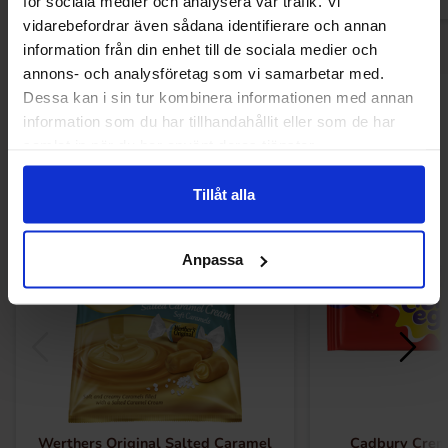
för sociala medier och analysera vår trafik. Vi
vidarebefordrar även sådana identifierare och annan
information från din enhet till de sociala medier och
annons- och analysföretag som vi samarbetar med.
Dessa kan i sin tur kombinera informationen med annan
Andre kjøpte også
information som du har tillhandahållit eller som de har
samlat in när du har använt deras tjänster.
Tillåt alla
-30%
Anpassa
Werthers Original Salted Caramel
Cadbury Crem