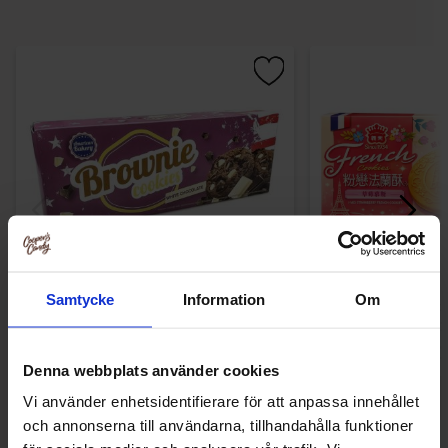
Samtycke
Information
Om
American Bakery Brownie Cookies
I Mei French Cook
White Chocolate 106g
Flavor 
34.99 kr
79.90
Denna webbplats använder cookies
Kjøp
Kjø
Vi använder enhetsidentifierare för att anpassa innehållet
och annonserna till användarna, tillhandahålla funktioner