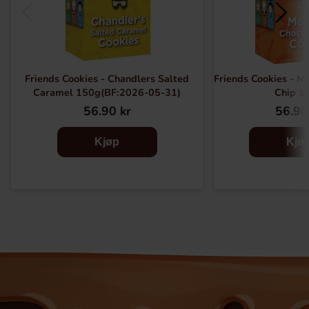
Friends Cookies - Chandlers Salted
Friends Cookies - M
Caramel 150g(BF:2026-05-31)
Chip 1
56.90 kr
56.90
Kjøp
Kjø