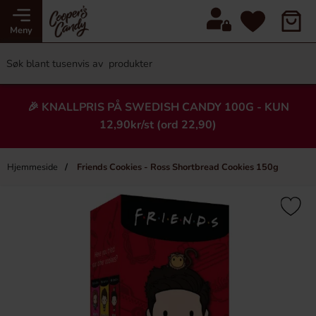
Meny
🎉 KNALLPRIS PÅ SWEDISH CANDY 100G - KUN
12,90kr/st (ord 22,90)
Hjemmeside
Friends Cookies - Ross Shortbread Cookies 150g
×
Heading