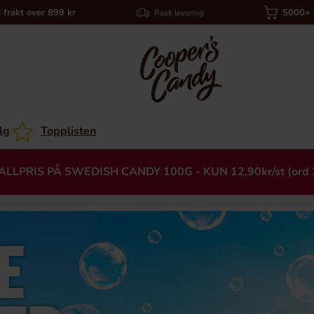
i frakt over 899 kr
5000+ a
Rask levering
lg
Topplisten
ALLPRIS PÅ SWEDISH CANDY 100G - KUN 12,90kr/st (ord 