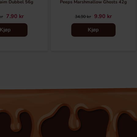
aim Dubbel 56g
Peeps Marshmallow Ghosts 42g
7.90 kr
9.90 kr
kr
34.90 kr
Kjøp
Kjøp