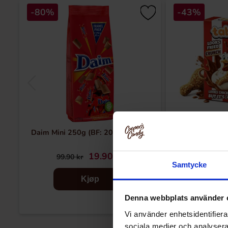
-80%
-43%
Daim Mini 250g (BF: 2026-06-12)
Tabby Chicken 
19.90 kr
99.90 kr
34.90 k
Samtycke
Kjøp
Denna webbplats använder 
Vi använder enhetsidentifierar
sociala medier och analysera 