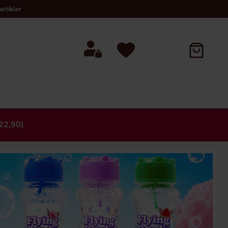
rtikler
22,90)