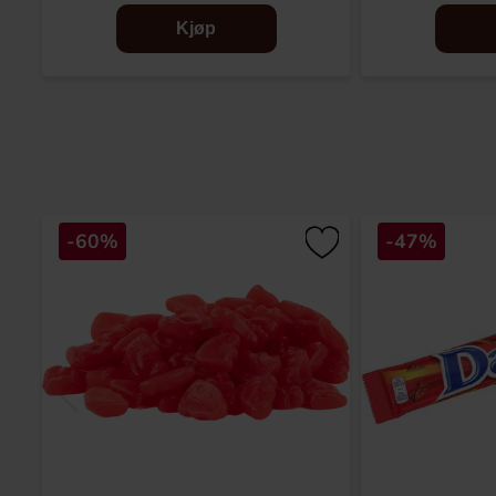
Kjøp
-60%
-47%