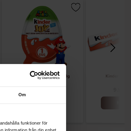
Kinder Joy Super Mario 20g
Kinder Maxi
28.90 kr
9.90 kr
Om
Kjøp
Kjøp
andahålla funktioner för
n information från din enhet