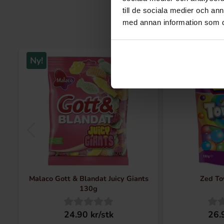
till de sociala medier och a
med annan information som du 
Ny!
Ny!
Malaco Gott & Blandat Juicy Giants
Zed To
130g
24.90 kr/stk
26.