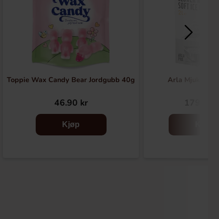
Toppie Wax Candy Bear Jordgubb 40g
Arla Mjukglass
46.90 kr
179.89 
Kjøp
Kjøp