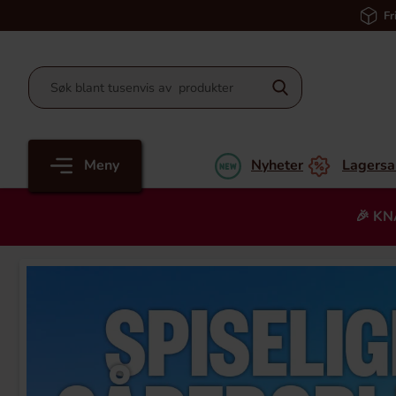
Fr
Meny
Nyheter
Lagersa
🎉 KN