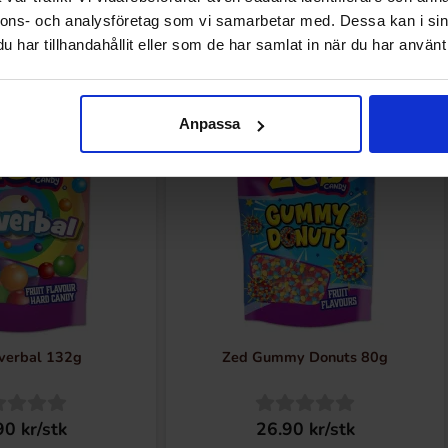
nnons- och analysföretag som vi samarbetar med. Dessa kan i sin
Nye produkter
har tillhandahållit eller som de har samlat in när du har använt 
Ny!
Anpassa
verbal 132g
Zed Gummy Donuts 80g
90 kr/stk
26.90 kr/stk