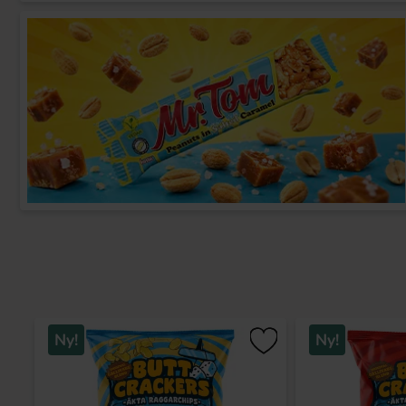
Ny!
Ny!