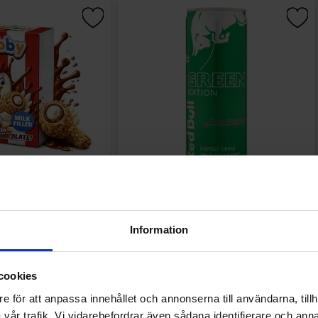
Wings Chocolate 50g
Red Bull Green Drakfrukt 25cl
19.90 kr
38.90 kr
r
Information
Kjøp
Kjøp
cookies
e för att anpassa innehållet och annonserna till användarna, tillh
vår trafik. Vi vidarebefordrar även sådana identifierare och anna