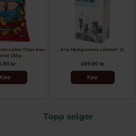
uttcracker Chips Korv
Arla Mjukglassmix Laktosfri 2L
bröd 150g
.90 kr
169.90 kr
Kjøp
Kjøp
Topp selger