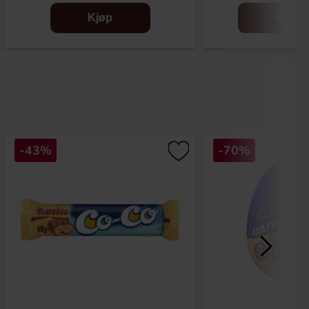
Kjøp
Kjøp
-43%
-70%