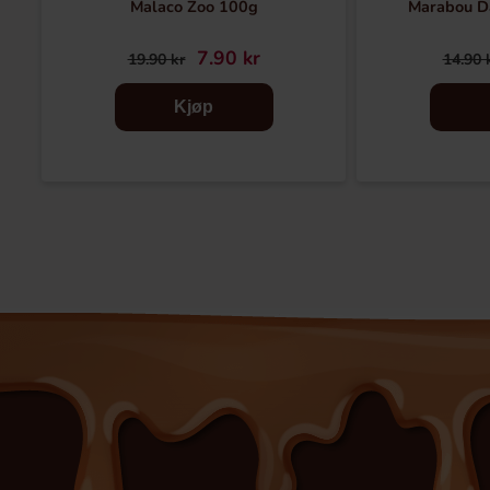
Malaco Zoo 100g
Marabou D
7.90 kr
19.90 kr
14.90 
Kjøp