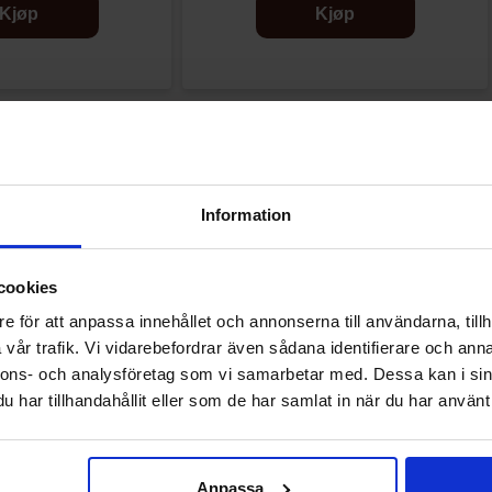
Kjøp
Kjøp
Andre kjøpte også
Information
cookies
e för att anpassa innehållet och annonserna till användarna, tillh
vår trafik. Vi vidarebefordrar även sådana identifierare och anna
nnons- och analysföretag som vi samarbetar med. Dessa kan i sin
har tillhandahållit eller som de har samlat in när du har använt 
Anpassa