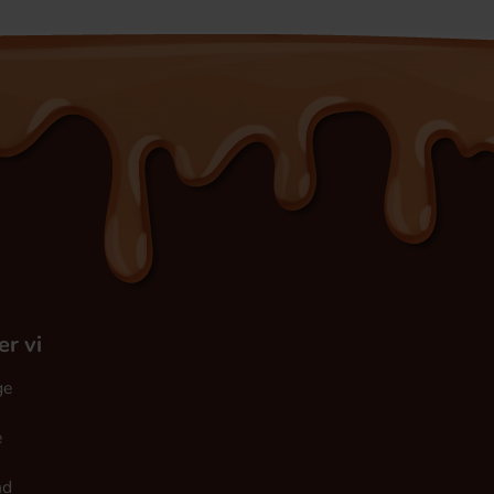
er vi
ge
e
nd