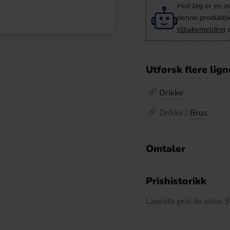
Hei! Jeg er en o
denne produktbes
tilbakemelding
s
Utforsk flere lig
Drikke
Drikke /
Brus
Omtaler
De
Prishistorikk
Laveste pris de siste