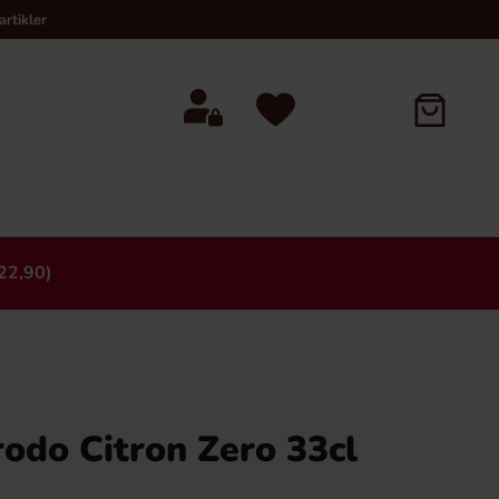
rtikler
22,90)
×
rodo Citron Zero 33cl