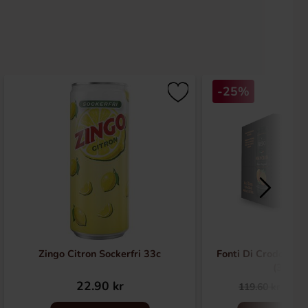
-25%
Zingo Citron Sockerfri 33c
Fonti Di Crodo Ape
(33cl)
22.90 kr
89.
119.60 kr