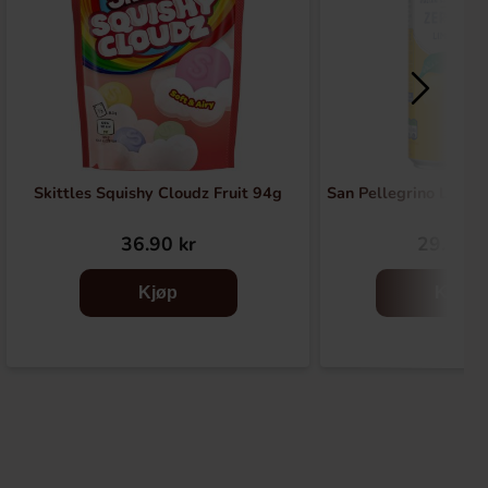
Skittles Squishy Cloudz Fruit 94g
San Pellegrino Limon
36.90 kr
29.90 k
Kjøp
Kjøp