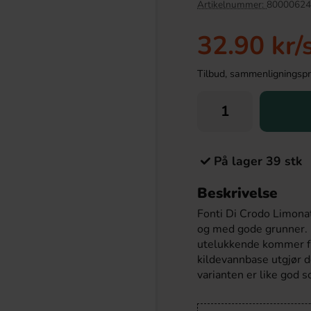
Artikelnummer:
80000624
32.90 kr
/
Tilbud, sammenligningspris
På lager 39 stk
Beskrivelse
k Carbo Hot Chicken
Marabou Black Saltlakris 90g
 Ramen 130g
Fonti Di Crodo Limonata
.90 kr
36.90 kr
og med gode grunner. D
utelukkende kommer fra
kildevannbase utgjør 
Köp
varianten er like god s