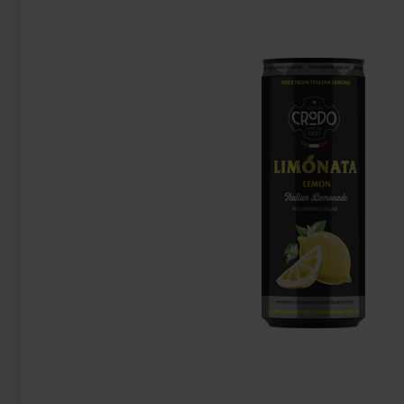
Marabou Caramello 160g
Samyang Bulda
Flavor
50.90 kr
38
Köp
Köp