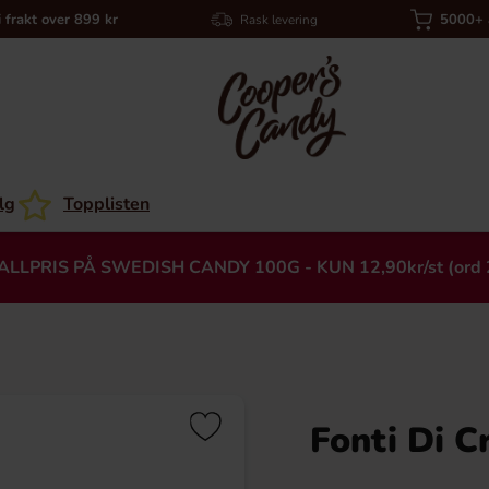
i frakt over 899 kr
5000+ a
Rask levering
lg
Topplisten
ALLPRIS PÅ SWEDISH CANDY 100G - KUN 12,90kr/st (ord 
Fonti Di C
Heading