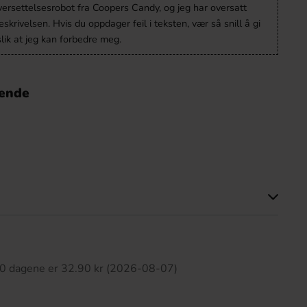
versettelsesrobot fra Coopers Candy, og jeg har oversatt
krivelsen. Hvis du oppdager feil i teksten, vær så snill å gi
lik at jeg kan forbedre meg.
nende
tte produktet har ingen anmeldelser
 30 dagene er 32.90 kr (2026-08-07)