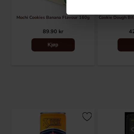
Mochi Cookies Banana Flavour 160g
Cookie Dough Bit
89.90 kr
42
Kjøp