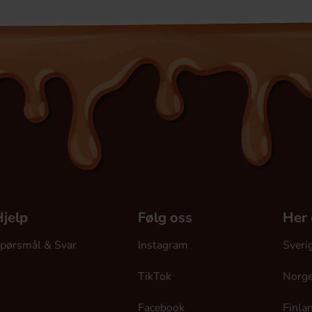
jelp
Følg oss
Her 
pørsmål & Svar
Instagram
Sveri
TikTok
Norg
Facebook
Finla