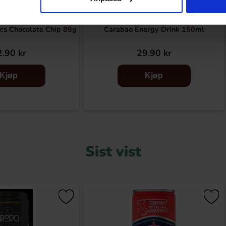
es Chocolate Chip 88g
Carabao Energy Drink 150ml
.90 kr
29.90 kr
Kjøp
Kjøp
Sist vist