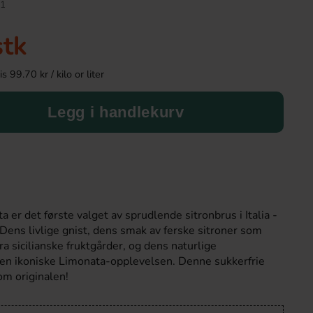
1
stk
 99.70 kr / kilo or liter
Legg i handlekurv
Fishermans Friend Raspberry 25g
Kinder Maxi
 er det første valget av sprudlende sitronbrus i Italia -
23.90 kr
9.90 kr
ens livlige gnist, dens smak av ferske sitroner som
 sicilianske fruktgårder, og dens naturlige
den ikoniske Limonata-opplevelsen. Denne sukkerfrie
Köp
Köp
om originalen!