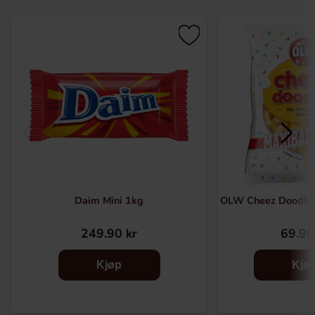
Daim Mini 1kg
OLW Cheez Doodle
249.90 kr
69.90
Kjøp
Kjø