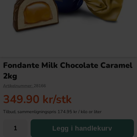
Aroma Kokosprikker 2,1kg
Frosty Instant Slush Dracula
Vanilla Mix 150ml
Fondante Milk Chocolate Caramel
299 kr
29.90 kr
2kg
Köp
Köp
Artikelnummer:
28166
349.90 kr
/stk
Tilbud, sammenligningspris 174.95 kr / kilo or liter
Legg i handlekurv