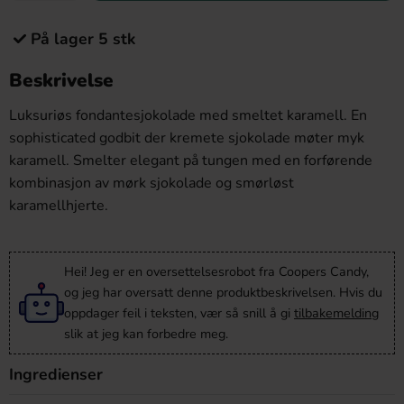
På lager 5 stk
Beskrivelse
Luksuriøs fondantesjokolade med smeltet karamell. En
sophisticated godbit der kremete sjokolade møter myk
karamell. Smelter elegant på tungen med en forførende
kombinasjon av mørk sjokolade og smørløst
karamellhjerte.
Hei! Jeg er en oversettelsesrobot fra Coopers Candy,
og jeg har oversatt denne produktbeskrivelsen. Hvis du
oppdager feil i teksten, vær så snill å gi
tilbakemelding
slik at jeg kan forbedre meg.
Ingredienser