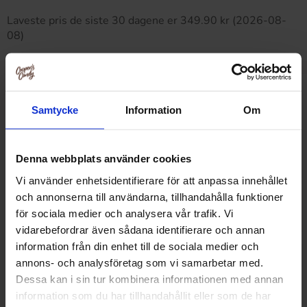
Laveste pris de siste 30 dagene er 349.90 kr (2026-08-
08)
Relaterte produkter
Samtycke
Information
Om
Denna webbplats använder cookies
Vi använder enhetsidentifierare för att anpassa innehållet
och annonserna till användarna, tillhandahålla funktioner
för sociala medier och analysera vår trafik. Vi
vidarebefordrar även sådana identifierare och annan
information från din enhet till de sociala medier och
annons- och analysföretag som vi samarbetar med.
Dessa kan i sin tur kombinera informationen med annan
information som du har tillhandahållit eller som de har