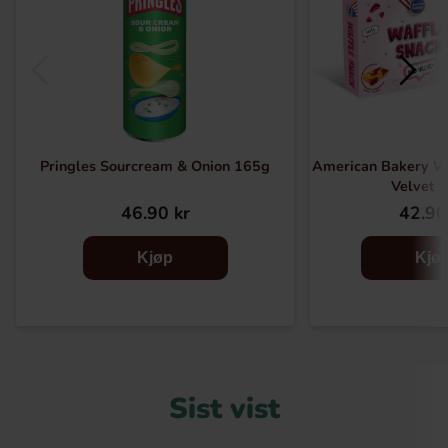
Pringles Sourcream & Onion 165g
American Bakery W
Velvet 
46.90 kr
42.90
Kjøp
Kjø
Sist vist