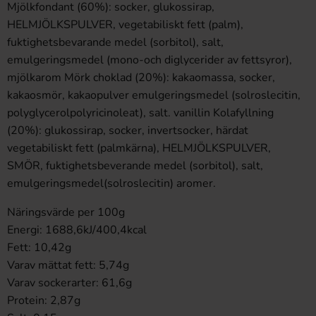
Mjölkfondant (60%): socker, glukossirap,
HELMJÖLKSPULVER, vegetabiliskt fett (palm),
fuktighetsbevarande medel (sorbitol), salt,
emulgeringsmedel (mono-och diglycerider av fettsyror),
mjölkarom Mörk choklad (20%): kakaomassa, socker,
kakaosmör, kakaopulver emulgeringsmedel (solroslecitin,
polyglycerolpolyricinoleat), salt. vanillin Kolafyllning
(20%): glukossirap, socker, invertsocker, härdat
vegetabiliskt fett (palmkärna), HELMJÖLKSPULVER,
SMÖR, fuktighetsbeverande medel (sorbitol), salt,
emulgeringsmedel(solroslecitin) aromer.
Näringsvärde per 100g
Energi: 1688,6kJ/400,4kcal
Fett: 10,42g
Varav mättat fett: 5,74g
Varav sockerarter: 61,6g
Protein: 2,87g