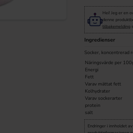
Hei! Jeg er en o
denne produktbes
tilbakemelding
s
Ingredienser
Socker, koncentrerad r
Näringsvärde per 100
Energi
Fett
Varav mättat fett
Kolhydrater
Varav sockerarter
protein
salt
Endringer i innholdet a
produktinformasjonen på