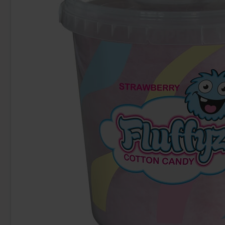
-50%
Sanfeng Pure Toasted White Sesame Oil
Mr Tom Peanut B
227ml
(BF:2
89.90 kr
19.90 
Köp
Köp