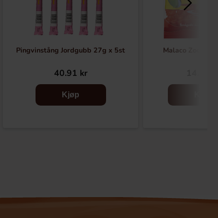
Pingvinstång Jordgubb 27g x 5st
Malaco Zoo Godt
40.91 kr
14.90 k
Kjøp
Kjøp