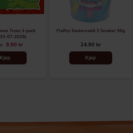
tmas Trees 3-pack
Fluffyz Sockervadd 3 Smaker 50g
:31-07-2026)
9.90 kr
24.90 kr
kr
Kjøp
Kjøp