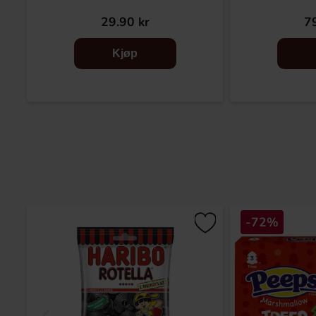
29.90 kr
79
Kjøp
-72%