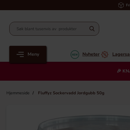
Fr
Meny
Nyheter
Lagersa
🎉 KN
Hjemmeside
Fluffyz Sockervadd Jordgubb 50g