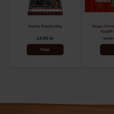
Haribo Rotella 80g
Peeps Chris
42g(BF
14.90 kr
34.90 
Kjøp