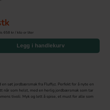
-8%
-72%
stk
 658 kr / kilo or liter
Legg i handlekurv
Refreshers Citron Hel Låda 60st
Peeps Marshmallow
229.90 kr
9.9
249.90 kr
34.90 kr
 en søt jordbærsmak fra Fluffyz. Perfekt for å nyte en
tt når som helst, med en herlig jordbærsmak som tar
Köp
Köp
mens tivoli. Myk og lett å spise, et must for alle som