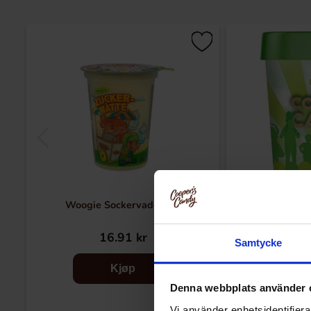
Woogie Sockervadd 20g
Sundlings Socke
16.91 kr
37
Samtycke
Kjøp
Denna webbplats använder 
Vi använder enhetsidentifierar