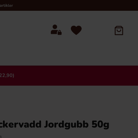
rtikler
22,90)
×
ockervadd Jordgubb 50g
)