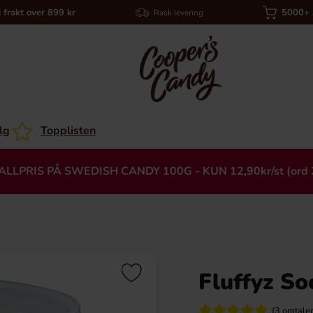
i frakt over 899 kr
5000+ a
Rask levering
lg
Topplisten
ALLPRIS PÅ SWEDISH CANDY 100G - KUN 12,90kr/st (ord 
Fluffyz S
Heading
(3 omtaler