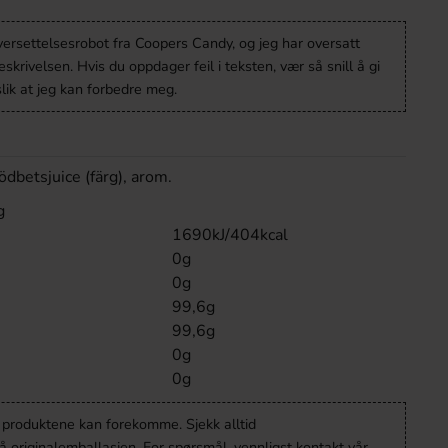
versettelsesrobot fra Coopers Candy, og jeg har oversatt
krivelsen. Hvis du oppdager feil i teksten, vær så snill å gi
lik at jeg kan forbedre meg.
ödbetsjuice (färg), arom.
g
1690kJ/404kcal
0g
0g
99,6g
99,6g
0g
0g
v produktene kan forekomme. Sjekk alltid
 originalemballasjen. For spørsmål, vennligst kontakt vår