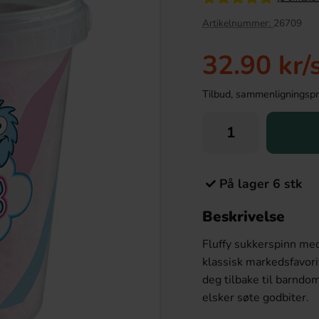
Artikelnummer:
26709
32.90 kr
/
Tilbud, sammenligningspris
På lager 6 stk
ar Salted Caramel 40g
Guldnougat Dubbel 50g
Beskrivelse
026-07-31)
9.90 kr
16.91 kr
kr
Fluffy sukkerspinn med
klassisk markedsfavori
Köp
deg tilbake til barndom
elsker søte godbiter.