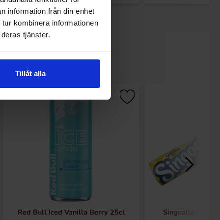
n information från din enhet
 tur kombinera informationen
deras tjänster.
Tillåt alla
Red Bull Iced Vanilla Berry 25cl
Singoalla Lemon