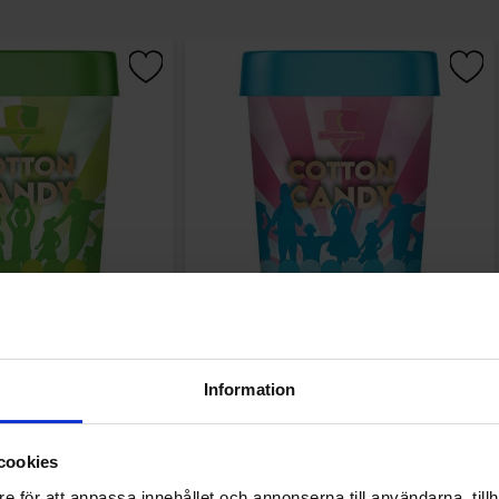
rvadd Sour Apple 40g
Sundlings Sockervadd Strawberry-
Blueberry 40g
.90 kr
37.90 kr
Information
Kjøp
Kjøp
cookies
e för att anpassa innehållet och annonserna till användarna, tillh