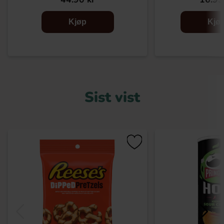
Kjøp
Kjø
Sist vist