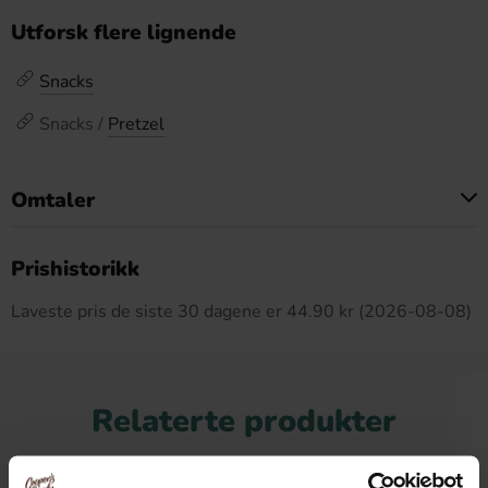
Utforsk flere lignende
Snacks
Snacks /
Pretzel
Omtaler
Dette produktet har ingen anmeldelser
Prishistorikk
Laveste pris de siste 30 dagene er 44.90 kr (2026-08-08)
Relaterte produkter