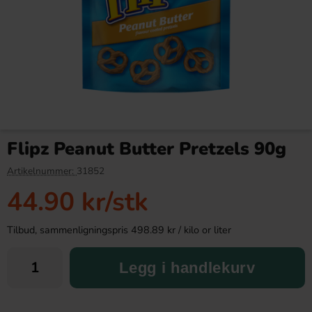
Chupa Chups Mega Lolly (10
Arla Mjukglassmix Laktosfri
Lollipops) 120g
2L
Flipz Peanut Butter Pretzels 90g
189.90 kr
169.90 kr
Artikelnummer:
31852
44.90 kr
/stk
Köp
Köp
Tilbud, sammenligningspris 498.89 kr / kilo or liter
Legg i handlekurv