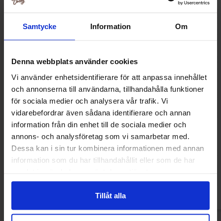
Samtycke
Information
Om
Denna webbplats använder cookies
Vi använder enhetsidentifierare för att anpassa innehållet
och annonserna till användarna, tillhandahålla funktioner
för sociala medier och analysera vår trafik. Vi
vidarebefordrar även sådana identifierare och annan
information från din enhet till de sociala medier och
Reeses Dipped Pretzels 240g
Penn State Origin
annons- och analysföretag som vi samarbetar med.
Pretzels
Dessa kan i sin tur kombinera informationen med annan
89.90 kr
42.90
information som du har tillhandahållit eller som de har
samlat in när du har använt deras tjänster.
Kjøp
Kjø
Tillåt alla