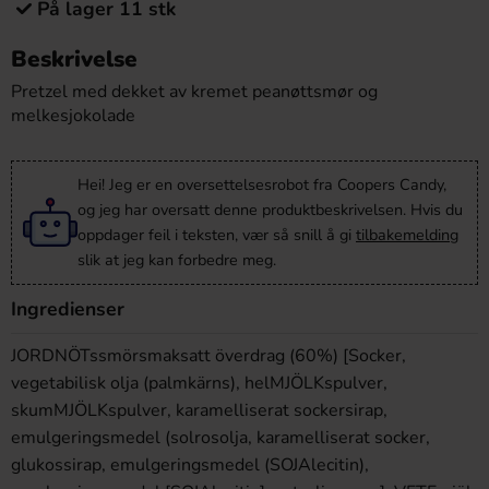
På lager 11 stk
Beskrivelse
Pretzel med dekket av kremet peanøttsmør og
melkesjokolade
Hei! Jeg er en oversettelsesrobot fra Coopers Candy,
og jeg har oversatt denne produktbeskrivelsen. Hvis du
oppdager feil i teksten, vær så snill å gi
tilbakemelding
slik at jeg kan forbedre meg.
Ingredienser
JORDNÖTssmörsmaksatt överdrag (60%) [Socker,
vegetabilisk olja (palmkärns), helMJÖLKspulver,
skumMJÖLKspulver, karamelliserat sockersirap,
emulgeringsmedel (solrosolja, karamelliserat socker,
glukossirap, emulgeringsmedel (SOJAlecitin),