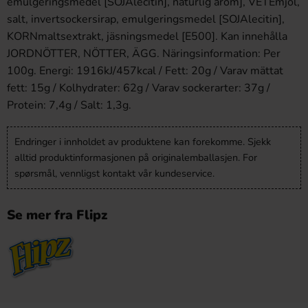
emulgeringsmedel [SOJAlecitin], naturlig arom], VETEmjöl,
salt, invertsockersirap, emulgeringsmedel [SOJAlecitin],
KORNmaltsextrakt, jäsningsmedel [E500]. Kan innehålla
JORDNÖTTER, NÖTTER, ÄGG. Näringsinformation: Per
100g. Energi: 1916kJ/457kcal / Fett: 20g / Varav mättat
fett: 15g / Kolhydrater: 62g / Varav sockerarter: 37g /
Protein: 7,4g / Salt: 1,3g.
Endringer i innholdet av produktene kan forekomme. Sjekk
alltid produktinformasjonen på originalemballasjen. For
spørsmål, vennligst kontakt vår kundeservice.
Se mer fra Flipz