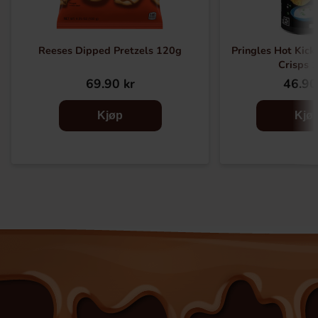
Reeses Dipped Pretzels 120g
Pringles Hot Kick
Crisps 
69.90 kr
46.90
Kjøp
Kjø