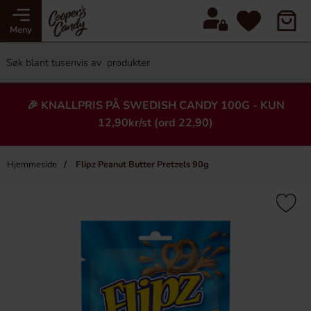
Meny
🎉 KNALLPRIS PÅ SWEDISH CANDY 100G - KUN
12,90kr/st (ord 22,90)
Hjemmeside
Flipz Peanut Butter Pretzels 90g
×
Heading