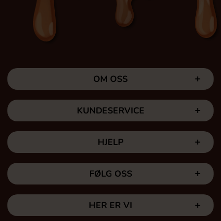
OM OSS
KUNDESERVICE
HJELP
FØLG OSS
HER ER VI