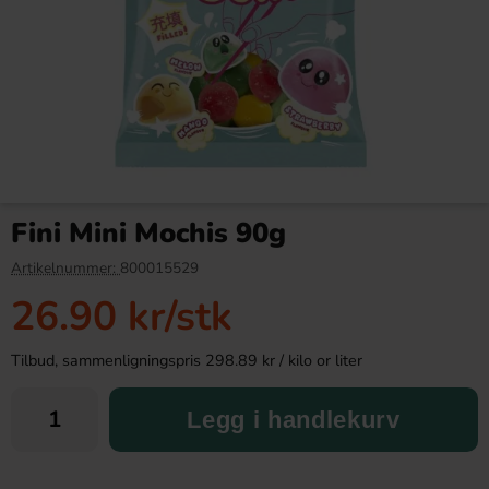
Nihonkaisui Furikake Sjögräs
Tweek Caramel Crunch 50g
& Bonito 45g
Fini Mini Mochis 90g
69.90 kr
38.90 kr
Artikelnummer:
800015529
26.90 kr
/stk
Köp
Köp
Tilbud, sammenligningspris 298.89 kr / kilo or liter
Legg i handlekurv