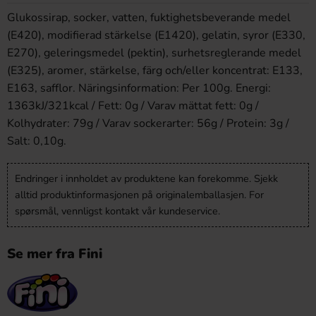
Glukossirap, socker, vatten, fuktighetsbeverande medel
(E420), modifierad stärkelse (E1420), gelatin, syror (E330,
E270), geleringsmedel (pektin), surhetsreglerande medel
(E325), aromer, stärkelse, färg och/eller koncentrat: E133,
E163, safflor. Näringsinformation: Per 100g. Energi:
1363kJ/321kcal / Fett: 0g / Varav mättat fett: 0g /
Kolhydrater: 79g / Varav sockerarter: 56g / Protein: 3g /
Salt: 0,10g.
Endringer i innholdet av produktene kan forekomme. Sjekk
alltid produktinformasjonen på originalemballasjen. For
spørsmål, vennligst kontakt vår kundeservice.
Se mer fra Fini