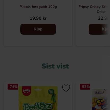
Pistols Jordgubb 100g
Fripsy Crispy Stic
Onion 
19.90 kr
22.90
Kjøp
Kjø
Sist vist
-74%
-52%