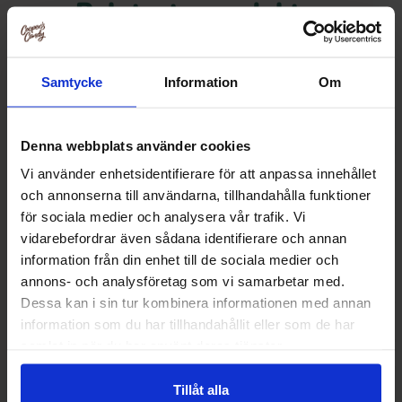
Relaterte produkter
Samtycke
Information
Om
Denna webbplats använder cookies
Vi använder enhetsidentifierare för att anpassa innehållet
och annonserna till användarna, tillhandahålla funktioner
för sociala medier och analysera vår trafik. Vi
vidarebefordrar även sådana identifierare och annan
information från din enhet till de sociala medier och
annons- och analysföretag som vi samarbetar med.
Sure Mini Bubblegumsnappar 70g
Jolly Rancher Gum
Dessa kan i sin tur kombinera informationen med annan
information som du har tillhandahållit eller som de har
14.90 kr
38.90
samlat in när du har använt deras tjänster.
Kjøp
Kjø
Tillåt alla