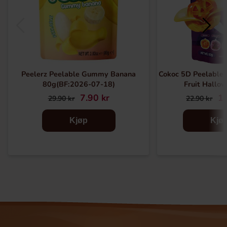
Peelerz Peelable Gummy Banana
Cokoc 5D Peelable
80g(BF:2026-07-18)
Fruit Hallo
7.90 kr
10
29.90 kr
22.90 kr
Kjøp
Kjø