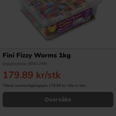
Franska Fruktkolor 725g
Sunshine Delights Mango och
Passionsfrukt 100g
Fini Fizzy Worms 1kg
89.90 kr
38.90 kr
Artikelnummer:
800012684
179.89 kr
/stk
Köp
Köp
Tilbud, sammenligningspris 179.89 kr / kilo or liter
Overvåke