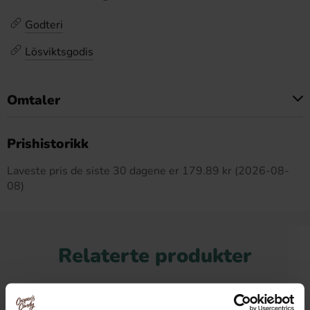
Godteri
Lösviktsgodis
Omtaler
Dette produktet har ingen anmeldelser
Prishistorikk
Laveste pris de siste 30 dagene er 179.89 kr (2026-08-
08)
Relaterte produkter