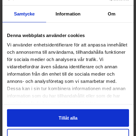
Samtycke
Information
Om
Denna webbplats använder cookies
Vi använder enhetsidentifierare för att anpassa innehållet
och annonserna till användarna, tillhandahålla funktioner
för sociala medier och analysera vår trafik. Vi
vidarebefordrar även sådana identifierare och annan
information från din enhet till de sociala medier och
Park Lane Mini Peach Rings 2kg
DulcePlus Sugared B
(BF:2026-10-17)
1kg
annons- och analysföretag som vi samarbetar med.
299.90 kr
139.90
Dessa kan i sin tur kombinera informationen med annan
information som du har tillhandahållit eller som de har
Kjøp
Kjø
samlat in när du har använt deras tjänster.
Tillåt alla