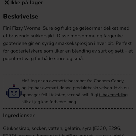
Ikke på lager
Beskrivelse
Fini Fizzy Worms: Sure og fruktige geléormer dekket med
et brusende sukkersjikt. Disse morsomme og fargerike
godteriene gir en syrlig smakseksplosjon i hver bit. Perfekt
for godterielskere som liker en blanding av surt og søtt – et
populært valg for både store og små.
Hei! Jeg er en oversettelsesrobot fra Coopers Candy,
og jeg har oversatt denne produktbeskrivelsen. Hvis du
oppdager feil i teksten, vær så snill å gi
tilbakemelding
slik at jeg kan forbedre meg.
Ingredienser
Glukossirap, socker, vatten, gelatin, syra (E330, E296,