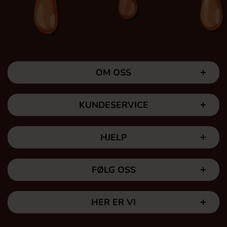
OM OSS
KUNDESERVICE
HJELP
FØLG OSS
HER ER VI