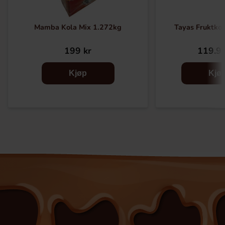
Mamba Kola Mix 1.272kg
Tayas Fruktkol
199 kr
119.90
Kjøp
Kjø