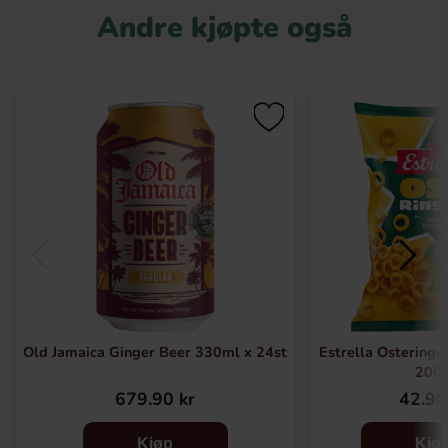
Andre kjøpte også
Old Jamaica Ginger Beer 330ml x 24st
Estrella Osteringe
200
679.90 kr
42.90
Kjøp
Kjø