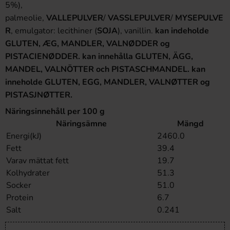
5%),
palmeolie,
VALLEPULVER
/
VASSLEPULVER
/
MYSEPULVE
R
, emulgator: lecithiner (
SOJA
), vanillin.
kan indeholde
GLUTEN, ÆG, MANDLER, VALNØDDER og
PISTACIENØDDER. kan innehålla GLUTEN, ÄGG,
MANDEL, VALNÖTTER och PISTASCHMANDEL. kan
inneholde GLUTEN, EGG, MANDLER, VALNØTTER og
PISTASJNØTTER.
Näringsinnehåll per 100 g
Näringsämne
Mängd
Energi(kJ)
2460.0
Fett
39.4
Varav mättat fett
19.7
Kolhydrater
51.3
Socker
51.0
Protein
6.7
Salt
0.241