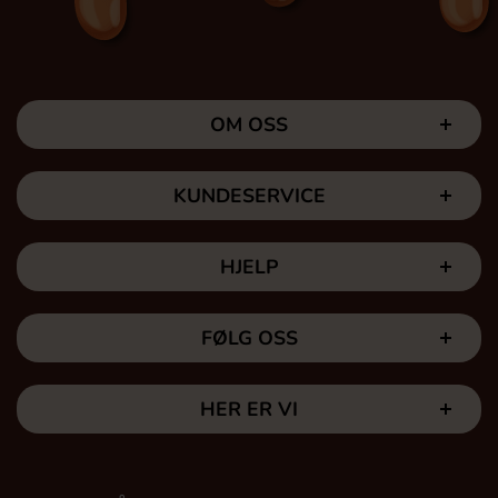
OM OSS
KUNDESERVICE
HJELP
FØLG OSS
HER ER VI