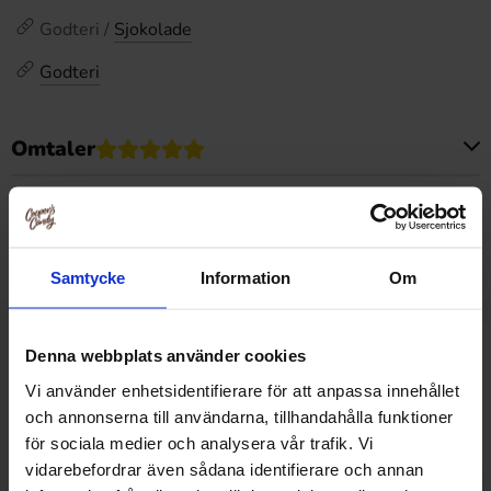
Godteri /
Sjokolade
Godteri
Omtaler
Dette produktet har ingen anmeldelser
Prishistorikk
Laveste pris de siste 30 dagene er 46.90 kr (2026-08-09)
Samtycke
Information
Om
Denna webbplats använder cookies
Relaterte produkter
Vi använder enhetsidentifierare för att anpassa innehållet
och annonserna till användarna, tillhandahålla funktioner
för sociala medier och analysera vår trafik. Vi
vidarebefordrar även sådana identifierare och annan