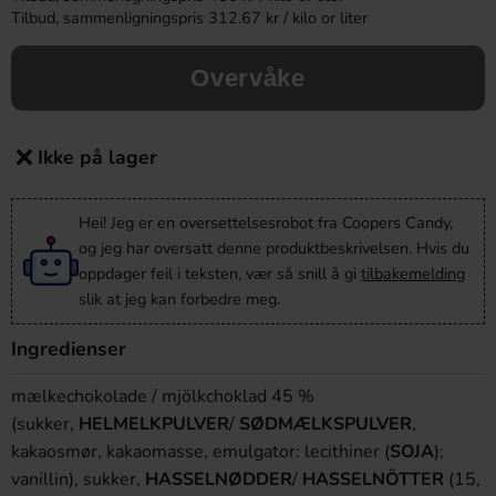
Tilbud, sammenligningspris 312.67 kr / kilo or liter
Overvåke
Ikke på lager
Hei! Jeg er en oversettelsesrobot fra Coopers Candy,
og jeg har oversatt denne produktbeskrivelsen. Hvis du
oppdager feil i teksten, vær så snill å gi
tilbakemelding
slik at jeg kan forbedre meg.
Ingredienser
mælkechokolade / mjölkchoklad 45 %
(sukker,
HELMELKPULVER
/
SØDMÆLKSPULVER
,
kakaosmør, kakaomasse, emulgator: lecithiner (
SOJA
);
vanillin), sukker,
HASSELNØDDER
/
HASSELNÖTTER
(15,