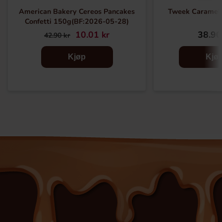
American Bakery Cereos Pancakes
Tweek Caramel
Confetti 150g(BF:2026-05-28)
10.01 kr
38.90
42.90 kr
Kjøp
Kjø