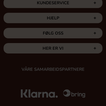
KUNDESERVICE
HJELP
FØLG OSS
HER ER VI
VÅRE SAMARBEIDSPARTNERE