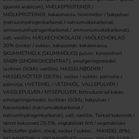
(gummi arabicum), MÆLKEPROTEINER /
MJÖLKPROTEINER, kakaomassa, hevemidler / bakpulver
(natriumhydrogenkarbonat / natriumvätekarbonat,
ammoniumhydrogenkarbonat / ammoniumvätekarbonat),
salt, vanillin. MÆLKECHOKOLADE / MJÖLKCHOKLAD
30% (socker / sukker, kakaosmør, kakaomassa,
SKUMMETMELK (SKUMMJÖLKS) pulver, konsentrert
SMØR (SMÖRKONCENTRAT), emulgeringsmedel:
lecitiner (SOJA); vanillin), HASSELNØDDER /
HASSELNÖTTER (28,5%), socker / sukker, palmolie /
palmolja, HVETEMEL / VETEMJÖL, VALLEPULVER /
VASSLEPULVER / MYSEPULVER, fettreducerad kakao,
emulgeringsmedel: lecitiner (SOJA), bakpulver /
hævemiddel (natriumvätekarbonat /
natriumhydrogenkarbonat), salt, vanillin. Torkad kokosnöt /
tørret kokosnød 25,5%, vegtabiliskt fett / vegetabilske
fedtstoffer (palm, shea), socker / sukker, , MANDEL (8%),
SKUMMETMELK (SKUMMJÖLKS) pulver, VALLEPULVER /