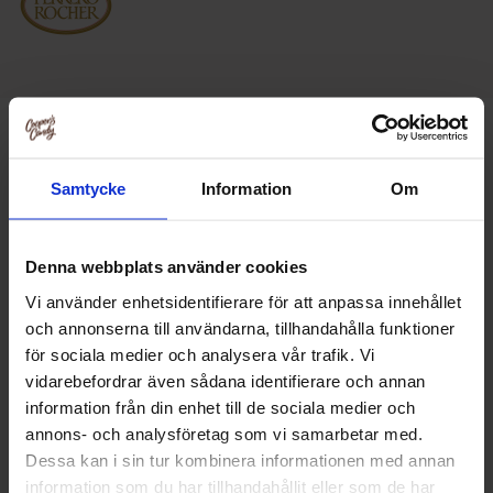
Utforsk flere lignende
Godteri /
Sjokolade
Samtycke
Information
Om
Høytider
Denna webbplats använder cookies
Høytider /
Jul
Vi använder enhetsidentifierare för att anpassa innehållet
Godteri
och annonserna till användarna, tillhandahålla funktioner
för sociala medier och analysera vår trafik. Vi
Høytider /
valentinsdag
vidarebefordrar även sådana identifierare och annan
information från din enhet till de sociala medier och
Omtaler
annons- och analysföretag som vi samarbetar med.
Dessa kan i sin tur kombinera informationen med annan
information som du har tillhandahållit eller som de har
Dette produktet har ingen anmeldelser