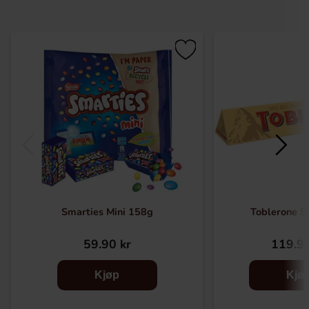
Smarties Mini 158g
Toblerone S
59.90 kr
119.90
Kjøp
Kjø