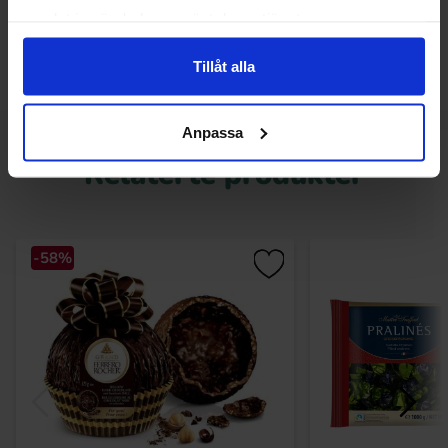
Prishistorikk
samlat in när du har använt deras tjänster.
Laveste pris de siste 30 dagene er 239.90 kr (2026-08-
Tillåt alla
08)
Anpassa
Relaterte produkter
-58%