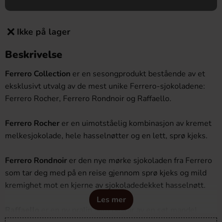
Ikke på lager
Beskrivelse
Ferrero Collection
er en sesongprodukt bestående av et
eksklusivt utvalg av de mest unike Ferrero-sjokoladene:
Ferrero Rocher, Ferrero Rondnoir og Raffaello.
Ferrero Rocher
er en uimotståelig kombinasjon av kremet
melkesjokolade, hele hasselnøtter og en lett, sprø kjeks.
Ferrero Rondnoir
er den nye mørke sjokoladen fra Ferrero
som tar deg med på en reise gjennom sprø kjeks og mild
kremighet mot en kjerne av sjokoladedekket hasselnøtt.
Les mer
Raffaello
er en ny pralin som består av en søt mandel