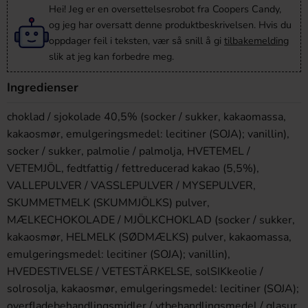
omgitt av deilig kokoskrem og et tynt kjekslag. Den herlige
Hei! Jeg er en oversettelsesrobot fra Coopers Candy,
pralinen er deretter dekket av deilige kokosflak, som gjør
og jeg har oversatt denne produktbeskrivelsen. Hvis du
den til en lett og eksquisit nytelse.
oppdager feil i teksten, vær så snill å gi
tilbakemelding
slik at jeg kan forbedre meg.
Ferrero Collection
er en fornøyelse for alle sanser og den
perfekte gaven til dine nære og kjære!
Ingredienser
choklad / sjokolade 40,5% (socker / sukker, kakaomassa,
kakaosmør, emulgeringsmedel: lecitiner (SOJA); vanillin),
socker / sukker, palmolie / palmolja, HVETEMEL /
VETEMJÖL, fedtfattig / fettreducerad kakao (5,5%),
VALLEPULVER / VASSLEPULVER / MYSEPULVER,
SKUMMETMELK (SKUMMJÖLKS) pulver,
MÆLKECHOKOLADE / MJÖLKCHOKLAD (socker / sukker,
kakaosmør, HELMELK (SØDMÆLKS) pulver, kakaomassa,
emulgeringsmedel: lecitiner (SOJA); vanillin),
HVEDESTIVELSE / VETESTÄRKELSE, solSIKkeolie /
solrosolja, kakaosmør, emulgeringsmedel: lecitiner (SOJA);
overfladebehandlingsmidler / ytbehandlingsmedel / glasur