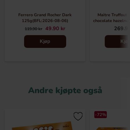
Ferrero Grand Rocher Dark
Maitre Truffout 
125g(BFL:2026-08-06)
chocolate hazelnut
49.90 kr
269.91
119.90 kr
Kjøp
Kjø
Andre kjøpte også
-72%