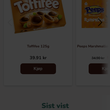
Toffifee 125g
Peeps Marshmallo
39.91 kr
9
34.90 kr
Kjøp
Kjø
Sist vist