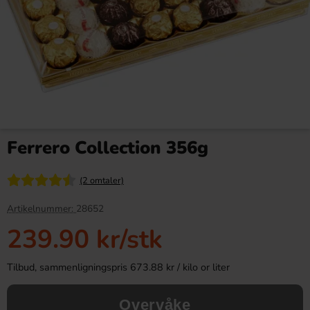
Röda Läppar 100g
Riesen Dark Toffee 1kg
Ferrero Collection 356g
8.90 kr
199.90 kr
19.90 kr
(2 omtaler)
Köp
Köp
Artikelnummer:
28652
239.90 kr
/stk
Tilbud, sammenligningspris 673.88 kr / kilo or liter
Overvåke