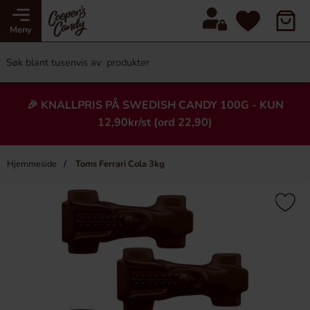
Meny
🎉 KNALLPRIS PÅ SWEDISH CANDY 100G - KUN
12,90kr/st (ord 22,90)
Hjemmeside
Toms Ferrari Cola 3kg
×
Heading