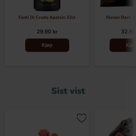
Fonti Di Crodo Apelsin 33cl
Riesen Dark T
29.90 kr
32.90
Kjøp
Kjø
Sist vist