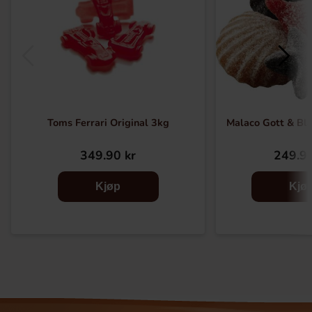
Toms Ferrari Original 3kg
Malaco Gott & Bla
349.90 kr
249.90
Kjøp
Kjø