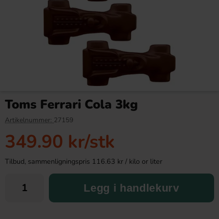
Wrigleys Extra White Sweet
Krusbrus 50cl
Mint 29g
Toms Ferrari Cola 3kg
24.90 kr
26.90 kr
Artikelnummer:
27159
349.90 kr
/stk
Köp
Köp
Tilbud, sammenligningspris 116.63 kr / kilo or liter
Legg i handlekurv