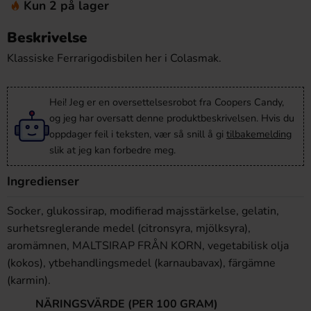
Kun 2 på lager
Beskrivelse
Klassiske Ferrarigodisbilen her i Colasmak.
Hei! Jeg er en oversettelsesrobot fra Coopers Candy,
og jeg har oversatt denne produktbeskrivelsen. Hvis du
oppdager feil i teksten, vær så snill å gi
tilbakemelding
slik at jeg kan forbedre meg.
Ingredienser
Socker, glukossirap, modifierad majsstärkelse, gelatin,
surhetsreglerande medel (citronsyra, mjölksyra),
aromämnen, MALTSIRAP FRÅN KORN, vegetabilisk olja
(kokos), ytbehandlingsmedel (karnaubavax), färgämne
(karmin).
NÄRINGSVÄRDE (PER 100 GRAM)