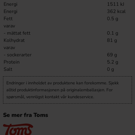
Energi
1511 kJ
Energi
362 kcal
Fett
0.5 g
varav
- mättat fett
0.1 g
Kolhydrat
81 g
varav
- sockerarter
69 g
Protein
5.2 g
Salt
0 g
Endringer i innholdet av produktene kan forekomme. Sjekk
alltid produktinformasjonen på originalemballasjen. For
spørsmål, vennligst kontakt vår kundeservice.
Se mer fra Toms