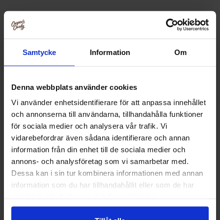
Relaterte produkter
Samtycke
Information
Om
Denna webbplats använder cookies
Vi använder enhetsidentifierare för att anpassa innehållet
och annonserna till användarna, tillhandahålla funktioner
för sociala medier och analysera vår trafik. Vi
vidarebefordrar även sådana identifierare och annan
information från din enhet till de sociala medier och
annons- och analysföretag som vi samarbetar med.
Dessa kan i sin tur kombinera informationen med annan
Toms Tennis XL 2.5kg
Red Band Cola Fi
information som du har tillhandahållit eller som de har
samlat in när du har använt deras tjänster.
329.90 kr
239.90