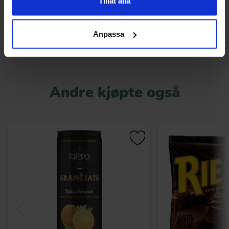
Tillåt alla
Kjøp
Kjø
Anpassa
Andre kjøpte også