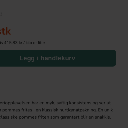
3
stk
 415.83 kr / kilo or liter
Legg i handlekurv
Red Bull Green Drakfrukt 25cl
Kinder Maxi
38.90 kr
9.90 kr
riopplevelsen har en myk, saftig konsistens og ser ut
Köp
Köp
 pommes frites i en klassisk hurtigmatpakning. En unik
klassiske pommes friten som garantert blir en snakkis.