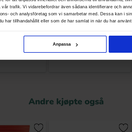
vår trafik. Vi vidarebefordrar även sådana identifierare och anna
nnons- och analysföretag som vi samarbetar med. Dessa kan i sin
har tillhandahållit eller som de har samlat in när du har använt 
Gummies American
Felko Mega Gummies American Hotdog
urger 120g
120g
.90 kr
49.90 kr
Anpassa
Kjøp
Kjøp
Andre kjøpte også