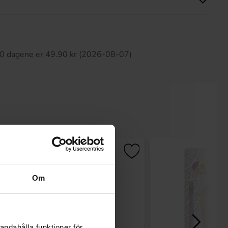
tte produktet har ingen anmeldelser
 30 dagene er 49.90 kr (2026-08-07)
Om
andahålla funktioner för