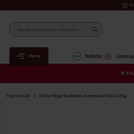
Fr
Meny
Nyheter
Lagersa
🎉 KN
Hjemmeside
Felko Mega Gummies American Fries 120g