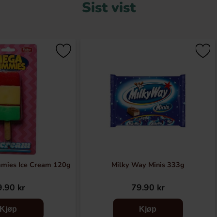
Sist vist
mies Ice Cream 120g
Milky Way Minis 333g
.90 kr
79.90 kr
Kjøp
Kjøp