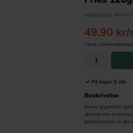
Artikelnummer:
80001512
49.90 kr
/
Tilbud, sammenligningspris
På lager 5 stk
te Sour Cream & Onion
Samyang Buldak Hot Chicken Flavor
125g
Ramen 2xSpicy 140g
Beskrivelse
.99 kr
36.90 kr
Denne gigantiske godte
Köp
akkurat som en porsjon
godteriversjon av den 