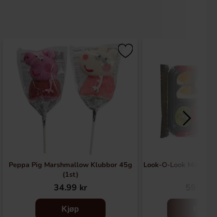
Peppa Pig Marshmallow Klubbor 45g
Look-O-Look Mini Sus
(1st)
34.99 kr
59.90 k
Kjøp
Kjøp