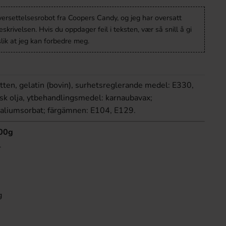
versettelsesrobot fra Coopers Candy, og jeg har oversatt
krivelsen. Hvis du oppdager feil i teksten, vær så snill å gi
lik at jeg kan forbedre meg.
atten, gelatin (bovin), surhetsreglerande medel: E330,
sk olja, ytbehandlingsmedel: karnaubavax;
aliumsorbat; färgämnen: E104, E129.
100g
l
g