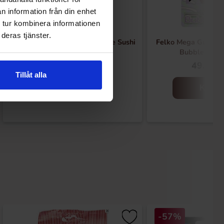
n information från din enhet
 tur kombinera informationen
deras tjänster.
Felko Mega Gummies Japanese Sushi
Felko Mega Gummie
120g
Bubble Tea 
49.90 kr
49.90 k
Tillåt alla
Kjøp
Kjøp
-57%