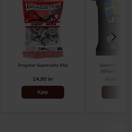
Dragster Supersalta 65g
SwedishCandy L
100g(BF:2026-
14.90 kr
9.9
22.90 kr
Kjøp
Kjøp