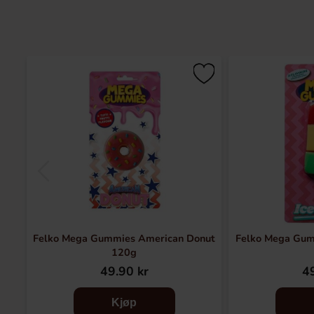
Felko Mega Gummies American Donut
Felko Mega Gum
120g
49.90 kr
49
Kjøp