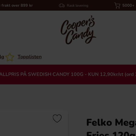
i frakt over 899 kr
5000+ a
Rask levering
lg
Topplisten
ALLPRIS PÅ SWEDISH CANDY 100G - KUN 12,90kr/st (ord 
Felko Meg
Heading
Fries 120g