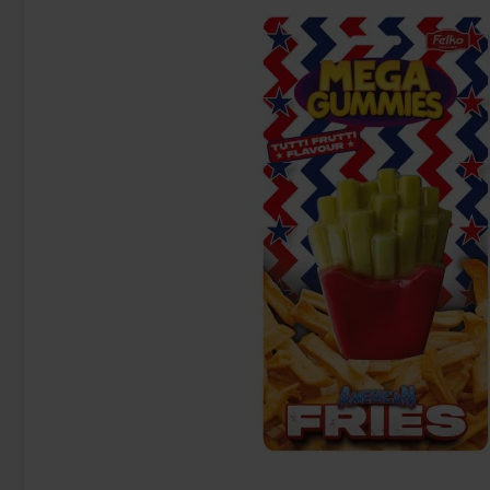
OLW Cheez Doodles Vegan 200g
Estrella Ovnsbak
49.90 kr
34
Köp
Köp