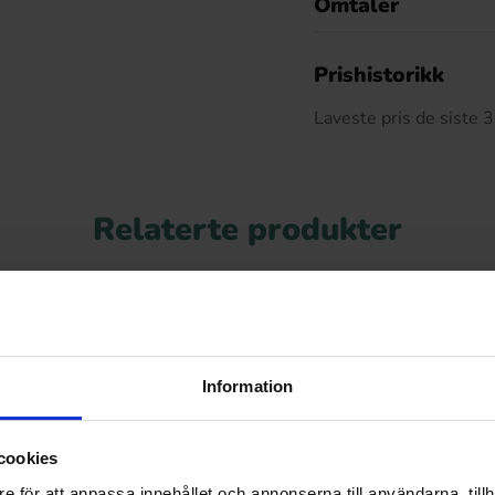
Omtaler
De
Prishistorikk
Laveste pris de siste
Relaterte produkter
Information
cookies
e för att anpassa innehållet och annonserna till användarna, tillh