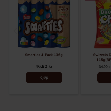
Smarties 4-Pack 136g
Swizzels 
115g(BF
46.90 kr
34.90 k
Kjøp