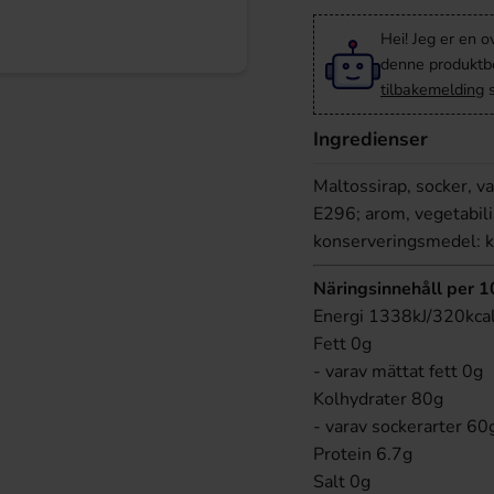
Hei! Jeg er en o
denne produktbes
tilbakemelding
s
Ingredienser
Maltossirap, socker, v
E296; arom, vegetabili
konserveringsmedel: k
Näringsinnehåll per 
Energi 1338kJ/320kca
Fett 0g
- varav mättat fett 0g
Kolhydrater 80g
- varav sockerarter 60
Protein 6.7g
Salt 0g