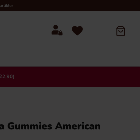
rtikler
22,90)
×
a Gummies American