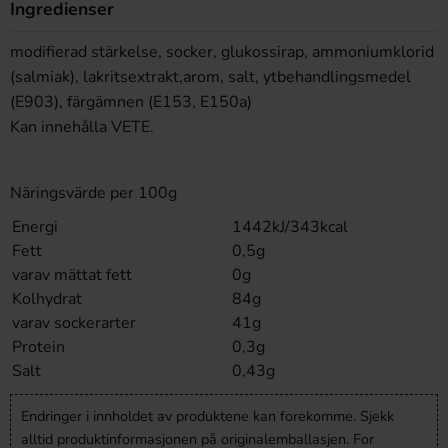
Ingredienser
modifierad stärkelse, socker, glukossirap, ammoniumklorid
(salmiak), lakritsextrakt,arom, salt, ytbehandlingsmedel
(E903), färgämnen (E153, E150a)
Kan innehålla VETE.
Näringsvärde per 100g
Energi
1442kJ/343kcal
Fett
0,5g
varav mättat fett
0g
Kolhydrat
84g
varav sockerarter
41g
Protein
0,3g
Salt
0,43g
Endringer i innholdet av produktene kan forekomme. Sjekk
alltid produktinformasjonen på originalemballasjen. For