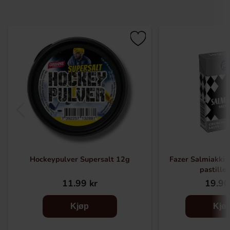
Hockeypulver Supersalt 12g
Fazer Salmiakki 
pastille
11.99 kr
19.90
Kjøp
Kjø