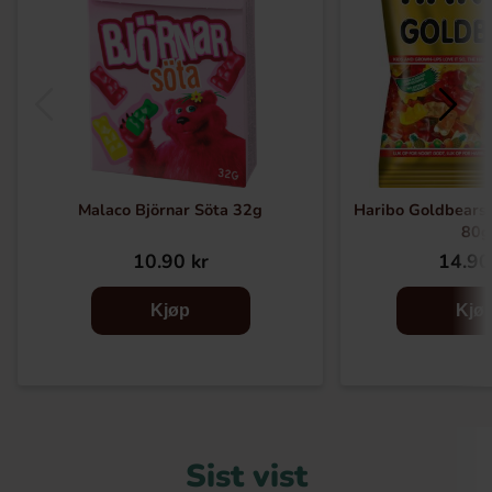
Malaco Björnar Söta 32g
Haribo Goldbears
80g
10.90 kr
14.90
Kjøp
Kjø
Sist vist