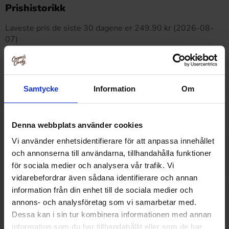
Dette produktet har ingen anmeldelser
Prishistorikk
Laveste pris de siste 30 dagene er 249.90 kr (2026-08-
07)
Relaterte produkter
Samtycke
Information
Om
Denna webbplats använder cookies
Vi använder enhetsidentifierare för att anpassa innehållet
och annonserna till användarna, tillhandahålla funktioner
för sociala medier och analysera vår trafik. Vi
vidarebefordrar även sådana identifierare och annan
information från din enhet till de sociala medier och
annons- och analysföretag som vi samarbetar med.
Dessa kan i sin tur kombinera informationen med annan
information som du har tillhandahållit eller som de har