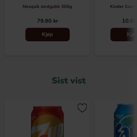
Nesquik Jordgubb 300g
Kinder Count
79.90 kr
10.90
Kjøp
Kjø
Sist vist