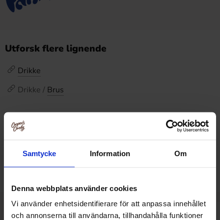
Utforsk flere lignende
Drikke
Drikke /
Brus
Omtaler
Dette produktet har ingen anmeldelser
Samtycke
Information
Om
Prishistorikk
Laveste pris de siste 30 dagene er 22.90 kr (2026-08-06)
Denna webbplats använder cookies
Vi använder enhetsidentifierare för att anpassa innehållet
och annonserna till användarna, tillhandahålla funktioner