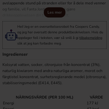
avslappende stund på stranden eller for å dele med venner
og familie, vil Fanta Jordgubb & Kiwi gjøre
Les mer
drikkeopplevelsen din til noe spesielt.
Hei! Jeg er en oversettelsesrobot fra Coopers Candy,
og jeg har oversatt denne produktbeskrivelsen. Hvis du
oppdager feil i teksten, vær så snill å gi
tilbakemelding
slik at jeg kan forbedre meg.
Ingredienser
Kolsyrat vatten, socker, citronjuice från koncentrat (3%),
naturlig kiwiarom med andra naturliga aromer, morot och
färgtistel koncentrat, surhetsreglerande medel (citronsyra),
stabiliseringsmedel (E414, E445).
NÄRINGSVÄRDE (PER 100 ML)
VÄRDE
Energi
177 kJ