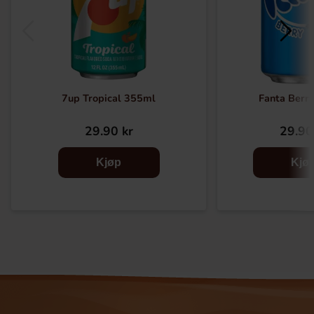
7up Tropical 355ml
Fanta Berr
29.90 kr
29.90
Kjøp
Kjø