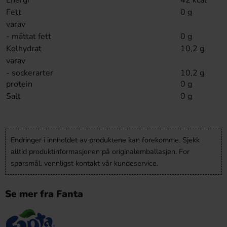
Energi
42 kcal
Fett
0 g
varav
- mättat fett
0 g
Kolhydrat
10,2 g
varav
- sockerarter
10,2 g
protein
0 g
Salt
0 g
Endringer i innholdet av produktene kan forekomme. Sjekk
alltid produktinformasjonen på originalemballasjen. For
spørsmål, vennligst kontakt vår kundeservice.
Se mer fra Fanta