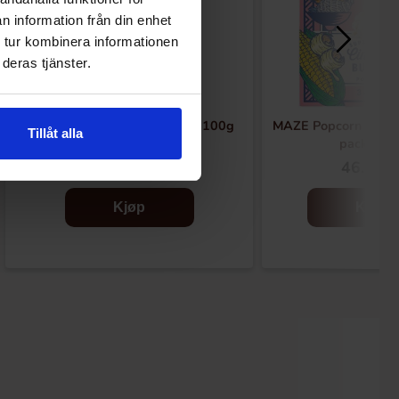
n information från din enhet
 tur kombinera informationen
deras tjänster.
Boomza Mikropopcorn Bacon 100g
MAZE Popcorn Cinem
Tillåt alla
pack 240
19.90 kr
46.90 k
Kjøp
Kjøp