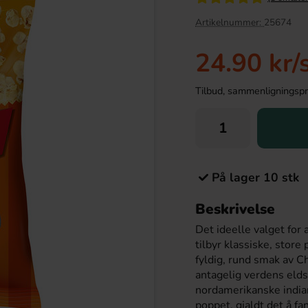
Artikelnummer:
25674
24.90 kr
/
Tilbud, sammenligningspris
På lager 10 stk
av:D - Ananas 33cl
Goldfish Crackers Original 187g
Beskrivelse
20.90 kr
79.90 kr
r
Det ideelle valget for
tilbyr klassiske, sto
Köp
fyldig, rund smak av C
antagelig verdens elds
nordamerikanske india
poppet, gjaldt det å f