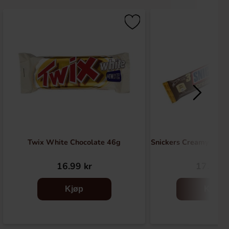
Twix White Chocolate 46g
Snickers Creamy Pean
16.99 kr
17.91 k
Kjøp
Kjøp