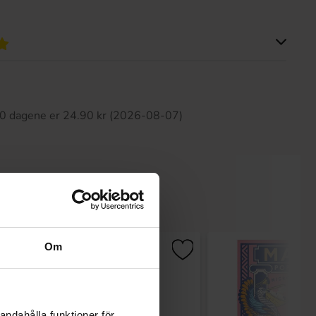
tte produktet har ingen anmeldelser
 30 dagene er 24.90 kr (2026-08-07)
Om
andahålla funktioner för