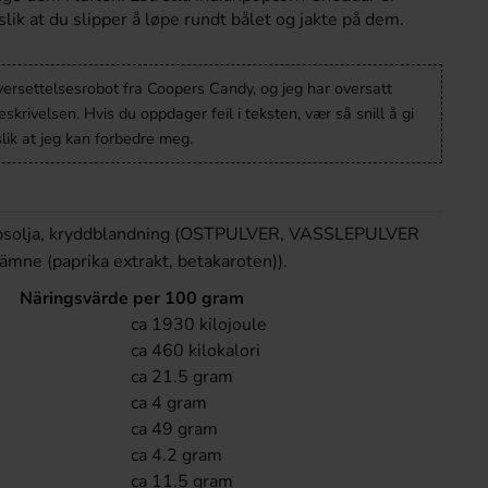
lik at du slipper å løpe rundt bålet og jakte på dem.
versettelsesrobot fra Coopers Candy, og jeg har oversatt
krivelsen. Hvis du oppdager feil i teksten, vær så snill å gi
lik at jeg kan forbedre meg.
rapsolja, kryddblandning (OSTPULVER, VASSLEPULVER
gämne (paprika extrakt, betakaroten)).
Näringsvärde per 100 gram
ca 1930 kilojoule
ca 460 kilokalori
ca 21.5 gram
ca 4 gram
ca 49 gram
ca 4.2 gram
ca 11.5 gram