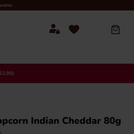
rtikler
22,90)
×
opcorn Indian Cheddar 80g
)