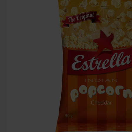
-43%
Estrella Stjerner Holiday 85g
Clean Drink S
34.90 kr
36.90 k
Köp
Köp