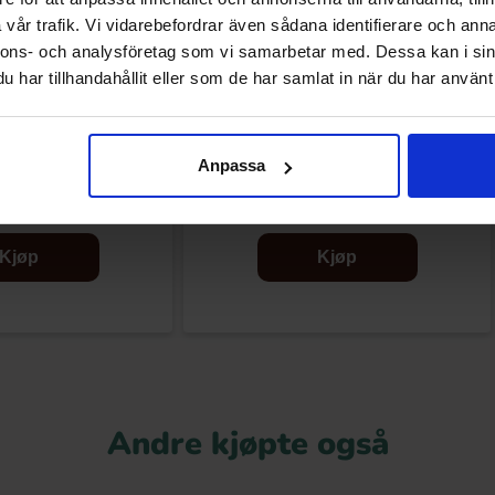
vår trafik. Vi vidarebefordrar även sådana identifierare och anna
nnons- och analysföretag som vi samarbetar med. Dessa kan i sin
har tillhandahållit eller som de har samlat in när du har använt 
ade Popcorn Salted
MAZE Popcorn Cheesy Jalapeno 3-pack
Anpassa
amel 170g
240g
.90 kr
46.90 kr
Kjøp
Kjøp
Andre kjøpte også