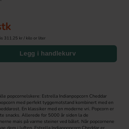
stk
 311.25 kr / kilo or liter
Legg i handlekurv
Kinder Maxi 21g
Arla Mjukglass
9.90 kr
179.89 
 alle popcornelskere: Estrella Indianpopcorn Cheddar
re popcorn med perfekt tyggemotstand kombinert med en
Köp
Köp
heddarost. En klassiker med en moderne vri. Popcorn er
te snacks. Allerede for 5000 år siden la de
nerne mais på varme steiner ved bålet. Når popcornene
ange dem i luften. Estrella Indianpopcorn Cheddar er