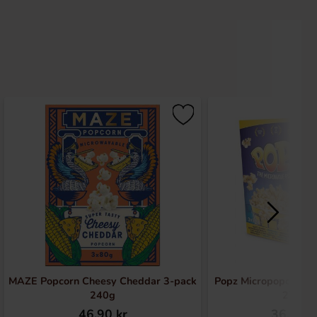
MAZE Popcorn Cheesy Cheddar 3-pack
Popz Micropopcorn 3
240g
270g
46.90 kr
36.90 k