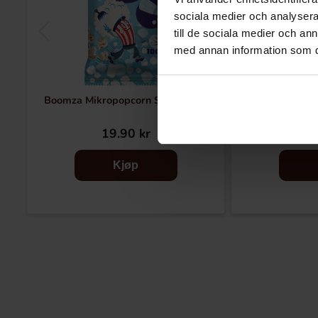
sociala medier och analysera 
till de sociala medier och a
med annan information som du 
Boomza Mikropopcorn Salty 100g
Karamelliser
Car
19.90 kr
59
Kjøp