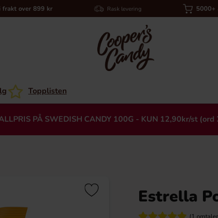
i frakt over 899 kr
5000+ a
Rask levering
lg
Topplisten
ALLPRIS PÅ SWEDISH CANDY 100G - KUN 12,90kr/st (ord 
Estrella P
Heading
(1 omtaler