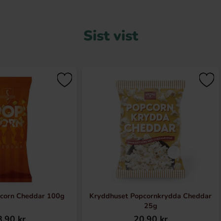
Sist vist
pcorn Cheddar 100g
Kryddhuset Popcornkrydda Cheddar
25g
.90 kr
20.90 kr