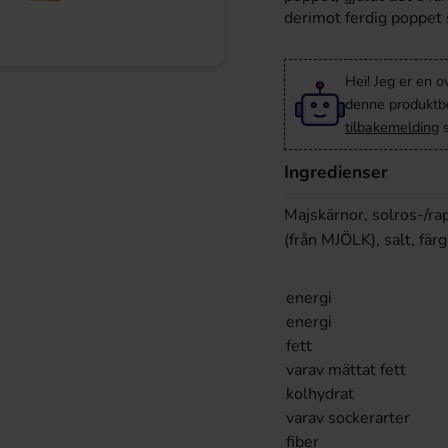
derimot ferdig poppet s
Hei! Jeg er en o
denne produktbes
tilbakemelding
s
Ingredienser
Majskärnor, solros-/
(från MJÖLK), salt, fär
energi
energi
fett
varav mättat fett
kolhydrat
varav sockerarter
fiber