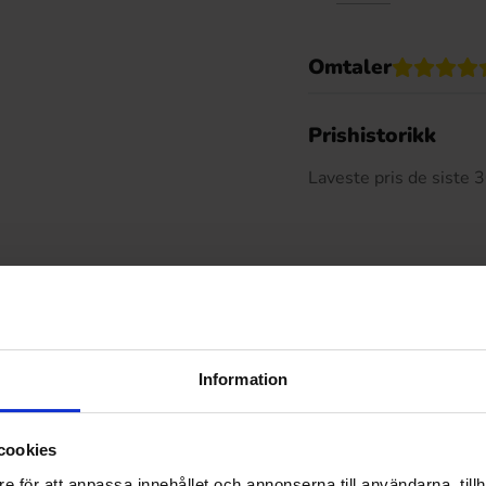
Omtaler
De
Prishistorikk
Laveste pris de siste
Relaterte produkter
Information
cookies
e för att anpassa innehållet och annonserna till användarna, tillh