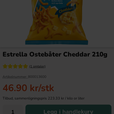
Ronny & Ragge Buttcracker
OLW Brun smør & Ramsløk
Chips Korv med bröd 150g
275g
Estrella Ostebåter Cheddar 210g
36.90 kr
39.91 kr
(1 omtaler)
Köp
Köp
Artikelnummer:
800013600
46.90 kr
/stk
Tilbud, sammenligningspris 223.33 kr / kilo or liter
Legg i handlekurv