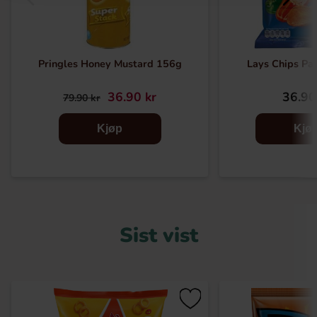
Pringles Honey Mustard 156g
Lays Chips Pa
36.90 kr
36.90
79.90 kr
Kjøp
Kjø
Sist vist