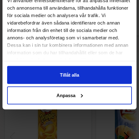
29.90 kr
Vi använder enhetsidentifierare för att anpassa innehållet
och annonserna till användarna, tillhandahålla funktioner
Kjøp
Kjø
för sociala medier och analysera vår trafik. Vi
vidarebefordrar även sådana identifierare och annan
information från din enhet till de sociala medier och
annons- och analysföretag som vi samarbetar med.
Dessa kan i sin tur kombinera informationen med annan
information som du har tillhandahållit eller som de har
samlat in när du har använt deras tjänster.
Andre kjøpte også
Tillåt alla
-54%
Anpassa