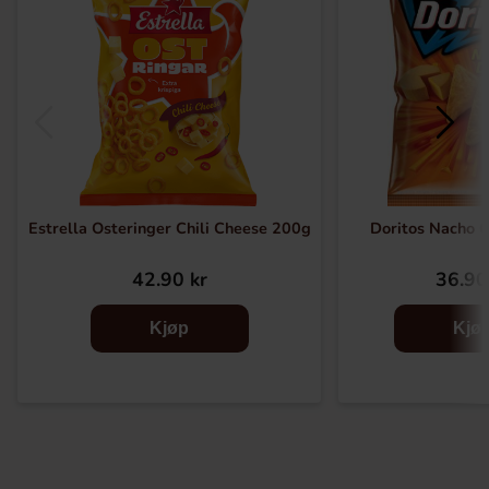
Estrella Osteringer Chili Cheese 200g
Doritos Nacho 
42.90 kr
36.90
Kjøp
Kjø