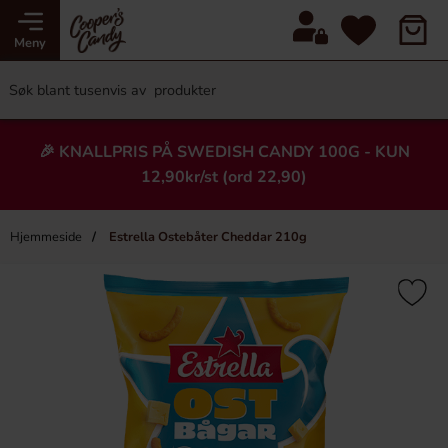
Meny
🎉 KNALLPRIS PÅ SWEDISH CANDY 100G - KUN
12,90kr/st (ord 22,90)
Hjemmeside
Estrella Ostebåter Cheddar 210g
×
Heading
Ny!