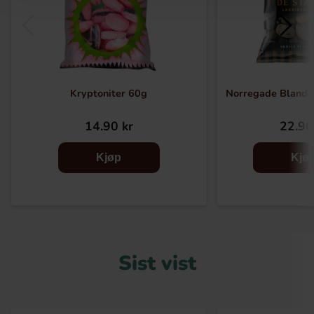
Kryptoniter 60g
Norregade Blanda
14.90 kr
22.90
Kjøp
Kjø
Sist vist