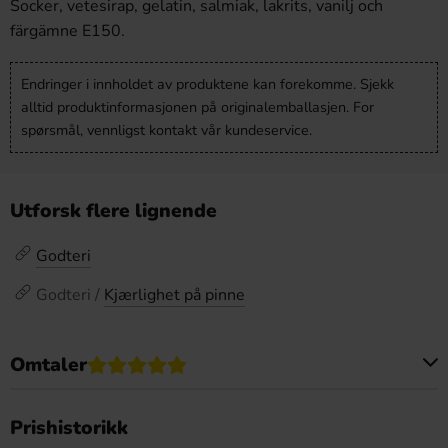
Socker, vetesirap, gelatin, salmiak, lakrits, vanilj och
färgämne E150.
Endringer i innholdet av produktene kan forekomme. Sjekk
alltid produktinformasjonen på originalemballasjen. For
spørsmål, vennligst kontakt vår kundeservice.
Utforsk flere lignende
Godteri
Godteri /
Kjærlighet på pinne
Omtaler
Dette produktet har ingen anmeldelser
Prishistorikk