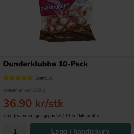
Kinder Joy Super Mario 20g
Arla Mjukglassmix Laktosfri
2L
Dunderklubba 10-Pack
28.90 kr
169.90 kr
(3 omtaler)
Köp
Köp
Artikelnummer:
28592
36.90 kr
/stk
Tilbud, sammenligningspris 527.14 kr / kilo or liter
Legg i handlekurv