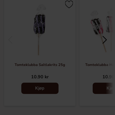
Tomteklubba Saltlakrits 25g
Tomteklubba Hal
10.90 kr
10.90
Kjøp
Kjø