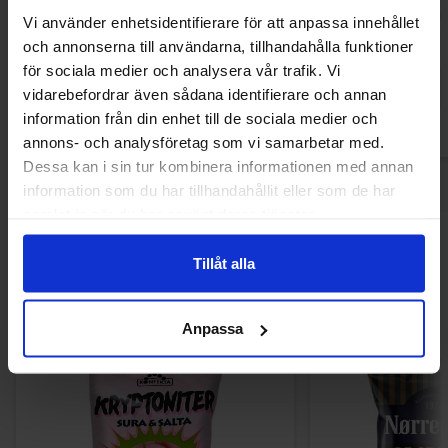
05-20
Vi använder enhetsidentifierare för att anpassa innehållet
22.90 kr
34.90
och annonserna till användarna, tillhandahålla funktioner
för sociala medier och analysera vår trafik. Vi
Kjøp
Kjø
vidarebefordrar även sådana identifierare och annan
information från din enhet till de sociala medier och
annons- och analysföretag som vi samarbetar med.
Dessa kan i sin tur kombinera informationen med annan
information som du har tillhandahållit eller som de har
samlat in när du har använt deras tjänster.
Andre kjøpte også
Tillåt alla
Anpassa