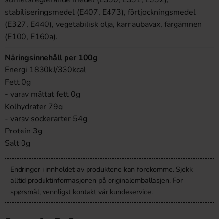
surhetsreglerande medel (E330, E331, E332),
stabiliseringsmedel (E407, E473), förtjockningsmedel
(E327, E440), vegetabilisk olja, karnaubavax, färgämnen
(E100, E160a).
Näringsinnehåll per 100g
Energi 1830kJ/330kcal
Fett 0g
- varav mättat fett 0g
Kolhydrater 79g
- varav sockerarter 54g
Protein 3g
Salt 0g
Endringer i innholdet av produktene kan forekomme. Sjekk
alltid produktinformasjonen på originalemballasjen. For
spørsmål, vennligst kontakt vår kundeservice.