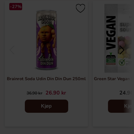
-27%
Brainrot Soda Udin Din Din Dun 250ml
Green Star Vegan S
26.90 kr
24.90
36.90 kr
Kjøp
Kjø