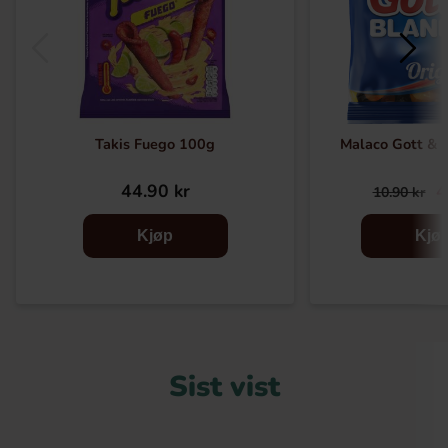
Takis Fuego 100g
Malaco Gott & 
44.90 kr
4
10.90 kr
Kjøp
Kjø
Sist vist