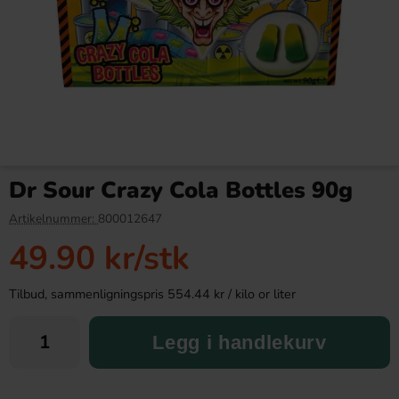
Daim Mini 250g (BF: 2026-
Red Bull Green Drakfrukt 25cl
06-12)
Dr Sour Crazy Cola Bottles 90g
19.90 kr
38.90 kr
99.90 kr
Artikelnummer:
800012647
49.90 kr
/stk
Köp
Köp
Tilbud, sammenligningspris 554.44 kr / kilo or liter
Legg i handlekurv