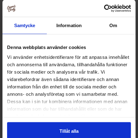
Samtycke
Information
Om
Denna webbplats använder cookies
Vi använder enhetsidentifierare för att anpassa innehållet
och annonserna till användarna, tillhandahålla funktioner
för sociala medier och analysera vår trafik. Vi
vidarebefordrar även sådana identifierare och annan
information från din enhet till de sociala medier och
annons- och analysföretag som vi samarbetar med.
DulcePlus Sugared Blue Twist Stars 1kg
DulcePlus Sugar
Dessa kan i sin tur kombinera informationen med annan
Twist Hea
information som du har tillhandahållit eller som de har
139.90 kr
139.90
samlat in när du har använt deras tjänster.
Kjøp
Kjø
Tillåt alla