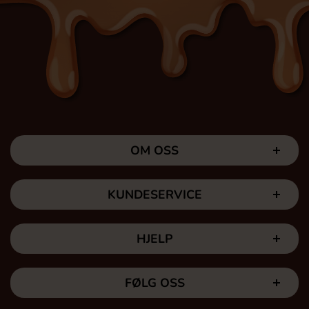
OM OSS
KUNDESERVICE
HJELP
FØLG OSS