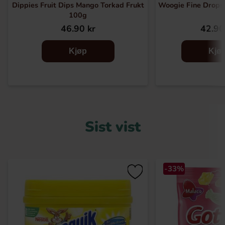
Dippies Fruit Dips Mango Torkad Frukt
Woogie Fine Drops 
100g
46.90 kr
42.90
Kjøp
Kjø
Sist vist
-33%