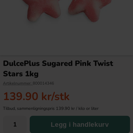
Red Bull Green Drakfrukt 25cl
Kinder Joy Super Mario 20g
DulcePlus Sugared Pink Twist
38.90 kr
28.90 kr
Stars 1kg
Köp
Köp
Artikelnummer:
800014346
139.90 kr
/stk
Tilbud, sammenligningspris 139.90 kr / kilo or liter
Legg i handlekurv