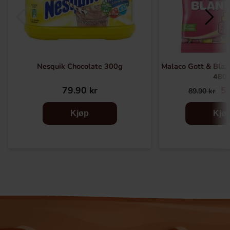
Nesquik Chocolate 300g
Malaco Gott & Bland
480
79.90 kr
59
89.90 kr
Kjøp
Kjø