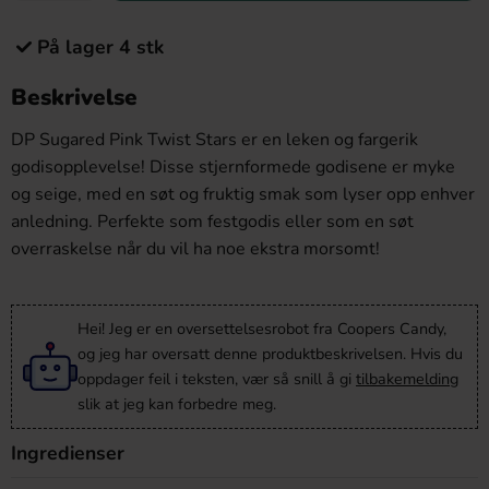
På lager 4 stk
Beskrivelse
DP Sugared Pink Twist Stars er en leken og fargerik
godisopplevelse! Disse stjernformede godisene er myke
og seige, med en søt og fruktig smak som lyser opp enhver
anledning. Perfekte som festgodis eller som en søt
overraskelse når du vil ha noe ekstra morsomt!
Hei! Jeg er en oversettelsesrobot fra Coopers Candy,
og jeg har oversatt denne produktbeskrivelsen. Hvis du
oppdager feil i teksten, vær så snill å gi
tilbakemelding
slik at jeg kan forbedre meg.
Ingredienser