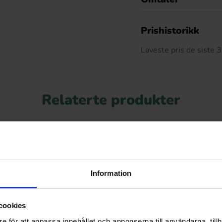
De
Prishistorikk
Laveste pris de siste
Relaterte produkter
Information
cookies
e för att anpassa innehållet och annonserna till användarna, tillh