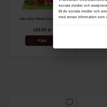
sociala medier och analysera 
till de sociala medier och a
med annan information som du 
Jake Jelly Mania Carrots 1kg
DulcePlus Jel
169.90 kr
13
Kjøp