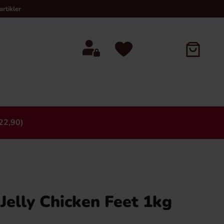
rtikler
22,90)
×
Jelly Chicken Feet 1kg