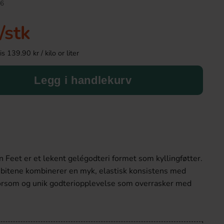
6
/stk
 139.90 kr / kilo or liter
Legg i handlekurv
Kinder Maxi 21g
Kinder Joy Super 
n Feet er et lekent gelégodteri formet som kyllingføtter.
9.90 kr
28.90 k
ibitene kombinerer en myk, elastisk konsistens med
orsom og unik godteriopplevelse som overrasker med
Köp
Köp