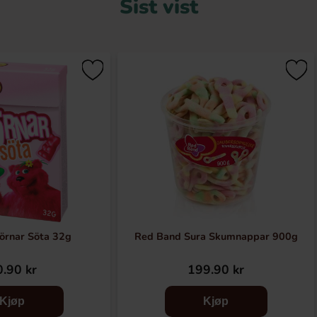
Sist vist
örnar Söta 32g
Red Band Sura Skumnappar 900g
.90 kr
199.90 kr
Kjøp
Kjøp