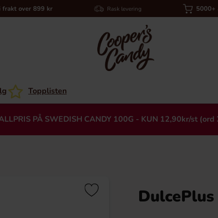
i frakt over 899 kr
5000+ a
Rask levering
lg
Topplisten
ALLPRIS PÅ SWEDISH CANDY 100G - KUN 12,90kr/st (ord 
DulcePlus 
Heading