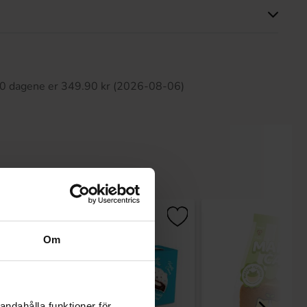
tte produktet har ingen anmeldelser
 30 dagene er 349.90 kr (2026-08-06)
Om
andahålla funktioner för