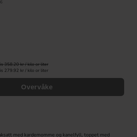
6
-33%
 358.20 kr / kilo or liter
 279.92 kr / kilo or liter
Overvåke
Kinder Schoko-Bons White 200g
Dolcevita Swiss Ro
300g
58.90 kr
24.
36.90 kr
Köp
Köp
aksatt med kardemomme og kanelfyll, toppet med