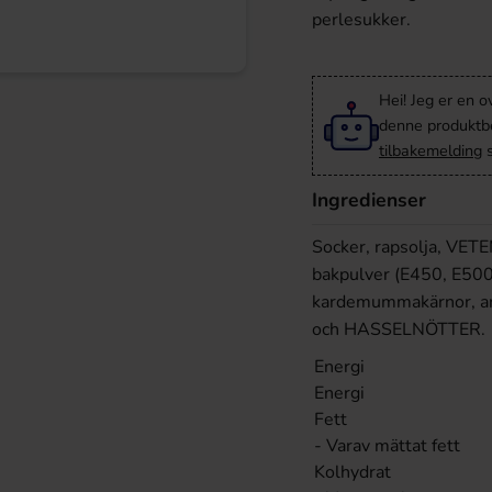
perlesukker.
Hei! Jeg er en o
denne produktbes
tilbakemelding
s
Ingredienser
Socker, rapsolja, VETE
bakpulver (E450, E500
kardemummakärnor, aro
och HASSELNÖTTER.
Energi
Energi
Fett
- Varav mättat fett
Kolhydrat