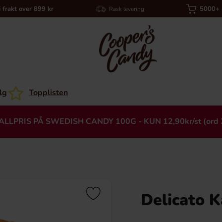
i frakt over 899 kr
5000+ a
Rask levering
lg
Topplisten
ALLPRIS PÅ SWEDISH CANDY 100G - KUN 12,90kr/st (ord 
Delicato K
Heading