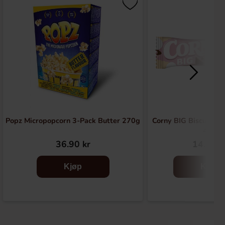
Popz Micropopcorn 3-Pack Butter 270g
Corny BIG Biscuit &
40g
36.90 kr
14.90 k
Kjøp
Kjøp