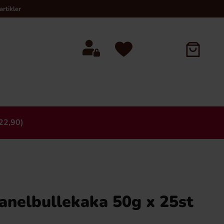
rtikler
22,90)
×
anelbullekaka 50g x 25st