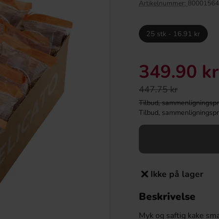
Artikelnummer:
80001564
25 stk - 16.91 kr
349.90 kr
447.75 kr
Tilbud, sammenligningspris
Tilbud, sammenligningspris
s Rolls Pistach 300g
Singoalla Lemonad 190g
24.90 kr
39.91 kr
r
Ikke på lager
Köp
Beskrivelse
Myk og saftig kake sm