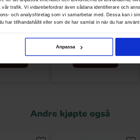
vår trafik. Vi vidarebefordrar även sådana identifierare och anna
nnons- och analysföretag som vi samarbetar med. Dessa kan i sin
har tillhandahållit eller som de har samlat in när du har använt 
 Cookies & Cream Red
Tokimeki Marble Cake Taro Flavour
lvet 96g
120g
.99 kr
39.91 kr
Anpassa
Kjøp
Kjøp
Andre kjøpte også