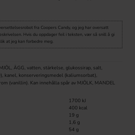
versettelsesrobot fra Coopers Candy, og jeg har oversatt
krivelsen. Hvis du oppdager feil i teksten, vær så snill å gi
lik at jeg kan forbedre meg.
MJÖL, ÄGG, vatten, stärkelse, glukossirap, salt,
), kanel, konserveringsmedel (kaliumsorbat),
m (vanillin). Kan innehålla spår av MJÖLK, MANDEL
1700 kJ
400 kcal
19 g
1,6 g
54 g