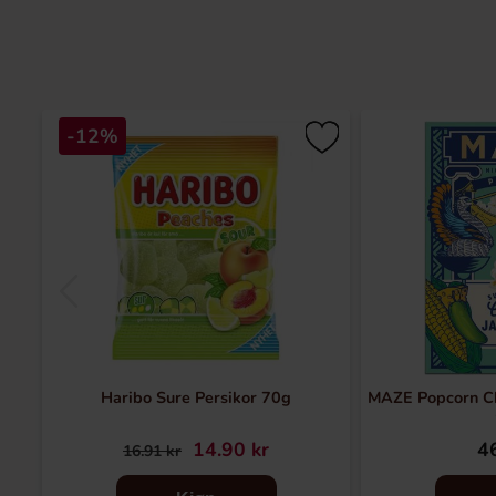
-12%
Haribo Sure Persikor 70g
MAZE Popcorn Ch
14.90 kr
46
16.91 kr