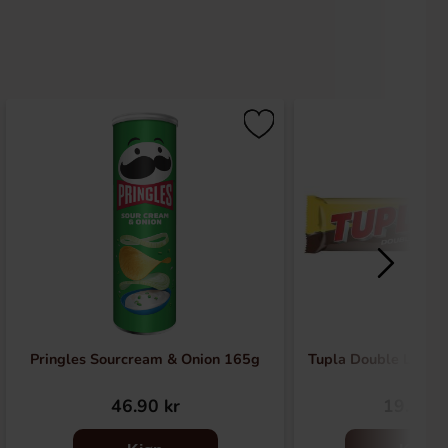
Pringles Sourcream & Onion 165g
Tupla Double Layer
46.90 kr
19.90 k