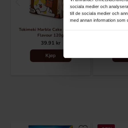
sociala medier och analysera 
till de sociala medier och a
med annan information som du 
Tokimeki Marble Cake Chocolate
American Bakery
Flavour 120g
Ve
39.91 kr
34
Kjøp