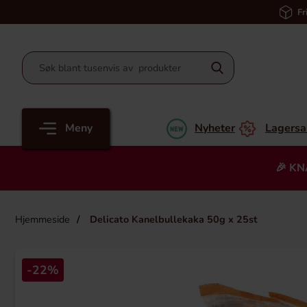
Fr
Meny
Nyheter
Lagersa
🎉 KN
Hjemmeside
Delicato Kanelbullekaka 50g x 25st
-22%