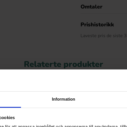
Omtaler
De
Prishistorikk
Laveste pris de siste
Relaterte produkter
Information
cookies
e för att anpassa innehållet och annonserna till användarna, tillh