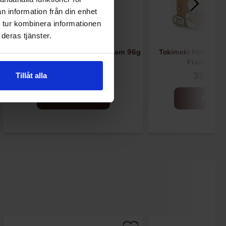
n information från din enhet
 tur kombinera informationen
deras tjänster.
American Bakery Cookies & Cream 96g
Tokimeki Marble C
Flavour 12
34.99 kr
39.91 k
Tillåt alla
Kjøp
Kjøp