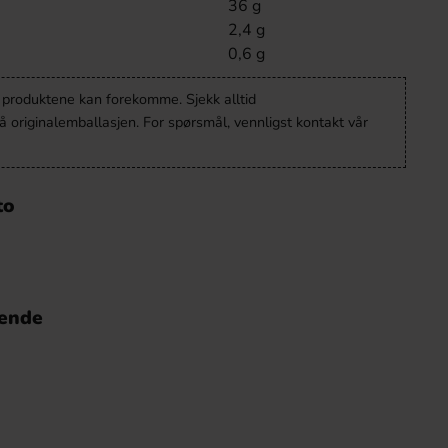
36 g
2,4 g
0,6 g
v produktene kan forekomme. Sjekk alltid
 originalemballasjen. For spørsmål, vennligst kontakt vår
to
nende