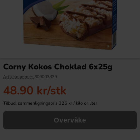
Red Bull Green Drakfrukt 25cl
Kinder Maxi 21g
Corny Kokos Choklad 6x25g
38.90 kr
9.90 kr
Artikelnummer:
800003829
48.90 kr
/stk
Köp
Köp
Tilbud, sammenligningspris 326 kr / kilo or liter
Overvåke