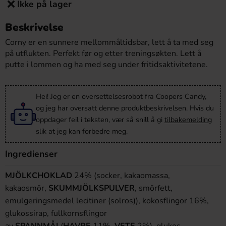
Ikke på lager
Beskrivelse
Corny er en sunnere mellommåltidsbar, lett å ta med seg
på utflukten. Perfekt før og etter treningsøkten. Lett å
putte i lommen og ha med seg under fritidsaktivitetene.
Hei! Jeg er en oversettelsesrobot fra Coopers Candy,
og jeg har oversatt denne produktbeskrivelsen. Hvis du
oppdager feil i teksten, vær så snill å gi
tilbakemelding
slik at jeg kan forbedre meg.
Ingredienser
MJÖLKCHOKLAD
24% (socker, kakaomassa,
kakaosmör,
SKUMMJÖLKSPULVER
, smörfett,
emulgeringsmedel lecitiner (solros)), kokosflingor 16%,
glukossirap, fullkornsflingor