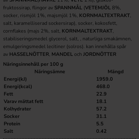
av
SPANNMÅL
(
HAVRE
11%,
VETE
2%), glukos-
fruktossirap, flingor av
SPANNMÅL
(
VETEMJÖL
8%,
socker, rismjöl 1%, majsmjöl 1%,
KORNMALTEXTRAKT
,
salt, karamelliserad sockersirap), socker, kokosfett,
cornflakes (majs 2%, salt,
KORNMALTEXTRAKT
,
stabiliseringsmedel glycerol, salt, , naturliga smakämnen,
emulgeringsmedel lecitiner (solros). kan innehålla spår
av
HASSELNÖTTER
,
MANDEL
och
JORDNÖTTER
Näringsinnehåll per 100 g
Näringsämne
Mängd
Energi(kJ)
1959.0
Energi(kcal)
468.0
Fett
22.9
Varav mättat fett
18.1
Kolhydrater
57.2
Socker
31.1
Protein
5.5
Salt
0.42