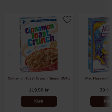
Cinnamon Toast Crunch flingor 354g
Mac Heaven Ch
119.90 kr
39.91
Kjøp
Kjø