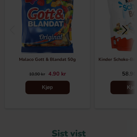
Malaco Gott & Blandat 50g
Kinder Schoko-Bo
4.90 kr
58.90
10.90 kr
Kjøp
Kjø
Sist vist