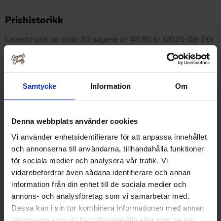
Dette produktet har ingen anmeldelser
Prishistorikk
Laveste pris de siste 30 dagene er 48.90 kr (2026-08-06)
Relaterte produkter
Samtycke
Information
Om
Denna webbplats använder cookies
Vi använder enhetsidentifierare för att anpassa innehållet
och annonserna till användarna, tillhandahålla funktioner
för sociala medier och analysera vår trafik. Vi
vidarebefordrar även sådana identifierare och annan
information från din enhet till de sociala medier och
annons- och analysföretag som vi samarbetar med.
Dessa kan i sin tur kombinera informationen med annan
information som du har tillhandahållit eller som de har