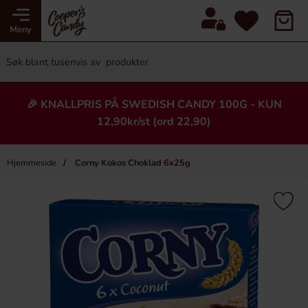
Meny
🎉 KNALLPRIS PÅ SWEDISH CANDY 100G - KUN
12,90kr/st (ord 22,90)
Hjemmeside
Corny Kokos Choklad 6x25g
×
Heading