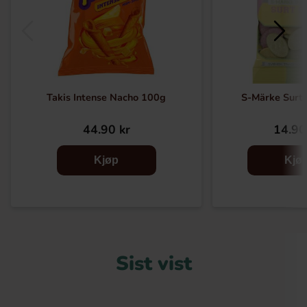
Takis Intense Nacho 100g
S-Märke Surt
44.90 kr
14.90
Kjøp
Kjø
Sist vist