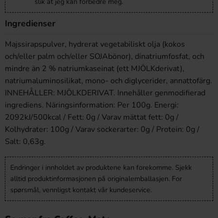
slik at jeg kan forbedre meg.
Ingredienser
Majssirapspulver, hydrerat vegetabiliskt olja (kokos
och/eller palm och/eller SOJAbönor), dinatriumfosfat, och
mindre än 2 % natriumkaseinat (ett MJÖLKderivat),
natriumaluminosilikat, mono- och diglycerider, annattofärg.
INNEHÅLLER: MJÖLKDERIVAT. Innehåller genmodifierad
ingrediens. Näringsinformation: Per 100g. Energi:
2092kJ/500kcal / Fett: 0g / Varav mättat fett: 0g /
Kolhydrater: 100g / Varav sockerarter: 0g / Protein: 0g /
Salt: 0,63g.
Endringer i innholdet av produktene kan forekomme. Sjekk
alltid produktinformasjonen på originalemballasjen. For
spørsmål, vennligst kontakt vår kundeservice.