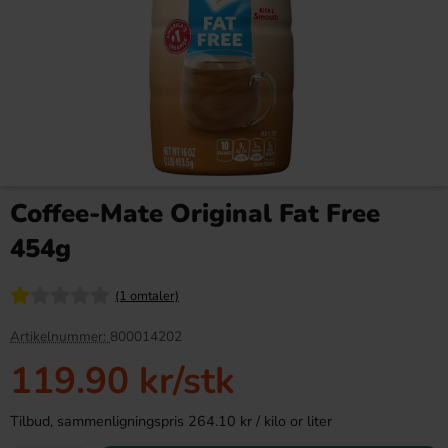
Red Bull Green Drakfrukt 25cl
Bridge Original 115g
Coffee-Mate Original Fat Free
38.90 kr
36.90 kr
454g
Köp
Köp
(1 omtaler)
Artikelnummer:
800014202
119.90 kr
/stk
Tilbud, sammenligningspris 264.10 kr / kilo or liter