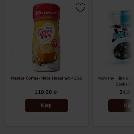
Nestle Coffee-Mate Hazelnut 425g
Nordthy Hårda Sal
Sockerfr
119.90 kr
24.90
Kjøp
Kjø