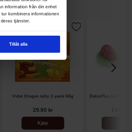
n information från din enhet
 tur kombinera informationen
deras tjänster.
Tillåt alla
Vidal Dragon Jelly 2-pack 66g
DulcePlus Jelly Stra
29.90 kr
139.90 
Kjøp
Kjøp