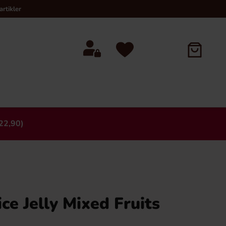
rtikler
22,90)
×
ce Jelly Mixed Fruits