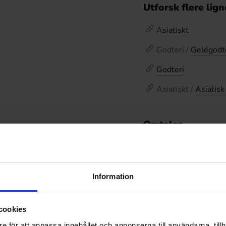
Utforsk flere lig
Asiatiskt
Godteri /
Gelégodt
Godteri
Asiatiskt /
Asiatisk
Omtaler
De
Prishistorikk
Laveste pris de siste
Information
cookies
e för att anpassa innehållet och annonserna till användarna, tillh