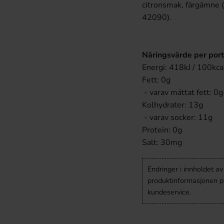
citronsmak, färgämne (
42090).
Näringsvärde per port
Energi: 418kJ / 100kca
Fett: 0g
- varav mättat fett: 0g
Kolhydrater: 13g
- varav socker: 11g
Protein: 0g
Salt: 30mg
Endringer i innholdet a
produktinformasjonen på
kundeservice.