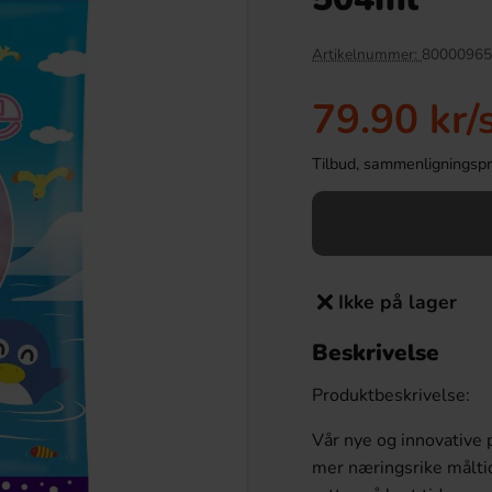
-50%
Artikelnummer:
80000965
79.90 kr
/
Tilbud, sammenligningspris
Ikke på lager
Gummies Strawberry
Hot Chip Firedust Spice Blend - Spicy
vour 60g
Ribs 78g
Beskrivelse
.90 kr
34.90 kr
69.90 kr
Produktbeskrivelse:
Köp
Vår nye og innovative 
mer næringsrike måltid