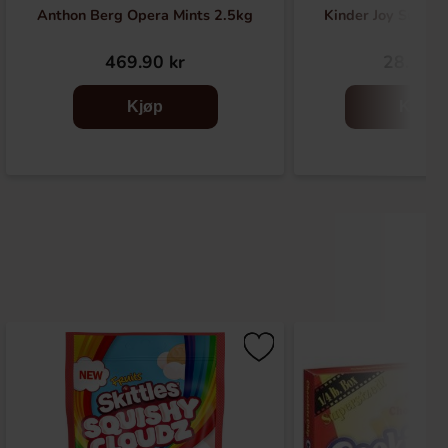
Anthon Berg Opera Mints 2.5kg
Kinder Joy Super 
469.90 kr
28.90 k
Kjøp
Kjøp