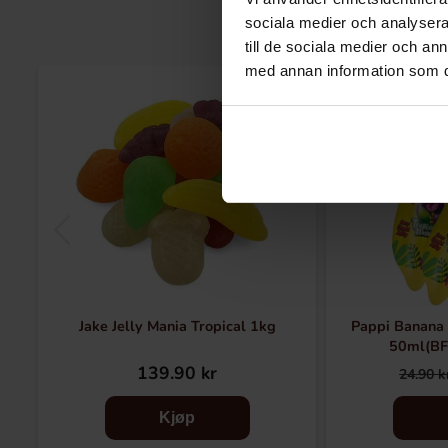
sociala medier och analysera 
till de sociala medier och a
med annan information som du 
-48%
Jake Jelly Mania Tropical 1kg
Pappi Banana L
50ml(BF
139.90 kr
24.90 k
Kjøp