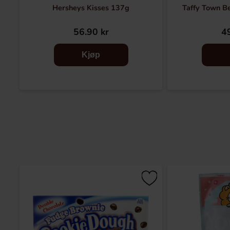
Hersheys Kisses 137g
Taffy Town B
56.90 kr
49
Kjøp