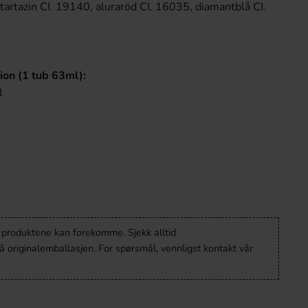
tartazin CI. 19140, aluraröd CI. 16035, diamantblå CI.
ion (1 tub 63ml):
l
v produktene kan forekomme. Sjekk alltid
 originalemballasjen. For spørsmål, vennligst kontakt vår