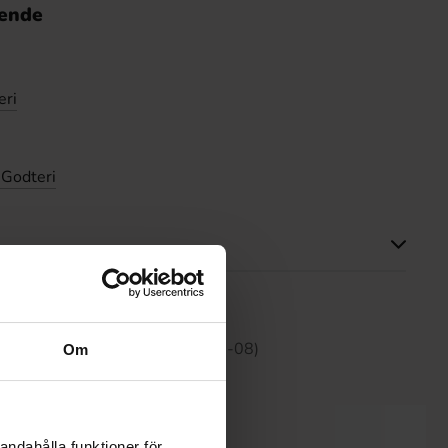
nende
eri
 Godteri
tte produktet har ingen anmeldelser
 30 dagene er 79.90 kr (2026-08-08)
Om
andahålla funktioner för