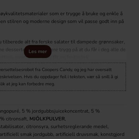
høykvalitetsmaterialer som er trygge å bruke og enkle å
 en stilren og moderne design som vil passe godt inn på
 tilberede alt fra ferske salater til dampede grønnsaker,
e desserter. Du kan være trygg på at du får i deg alle de
Les mer
ffene samtidig som du får en fantastisk
versettelsesrobot fra Coopers Candy, og jeg har oversatt
krivelsen. Hvis du oppdager feil i teksten, vær så snill å gi
rvennlig og kommer med enkel og tydelig
lik at jeg kan forbedre meg.
r også flere praktiske funksjoner som vil gjøre
re og mer effektiv.
e vårt produkt og begynne å nyte sunne og deilige
angopuré, 5 % jordgubbsjuicekoncentrat, 5 %
 % citronsaft,
MJÖLKPULVER
,
tabilisator, citronsyra, surhetsreglerande medel,
artificiell smak jordgubb, artificiell druvsmak, konstgjord