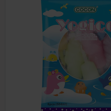
Spiselige Såpebobler Vannmelon 74ml
Cokoc Filled 
Fla
79.90 kr
26
Köp
Köp