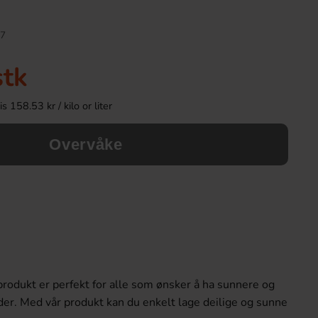
7
stk
 158.53 kr / kilo or liter
Overvåke
Taffy Town Sassy Taffy 99g
Taffy Town Classic 
49.90 kr
49.90 k
Köp
Köp
produkt er perfekt for alle som ønsker å ha sunnere og
er. Med vår produkt kan du enkelt lage deilige og sunne