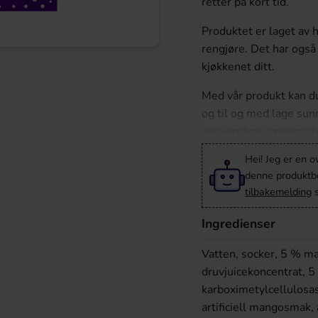
retter på kort tid.
Produktet er laget av 
rengjøre. Det har også
kjøkkenet ditt.
Med vår produkt kan du
og til og med lage sunn
nødvendige næringssto
smaksopplevelse.
Hei! Jeg er en o
denne produktbes
Vårt produkt er bruke
tilbakemelding
s
bruksanvisning. Det ha
matlagingen enda enkle
Ingredienser
Ikke nøl med å bestill
Vatten, socker, 5 % m
måltider i dag!
druvjuicekoncentrat, 5
karboximetylcellulosas
artificiell mangosmak, 