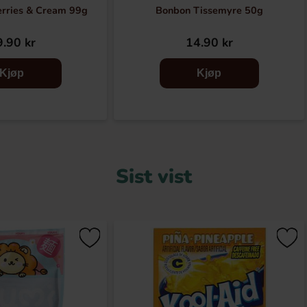
erries & Cream 99g
Bonbon Tissemyre 50g
.90 kr
14.90 kr
Kjøp
Kjøp
Sist vist