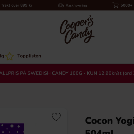
i frakt over 899 kr
5000+ a
Rask levering
lg
Topplisten
ALLPRIS PÅ SWEDISH CANDY 100G - KUN 12,90kr/st (ord 
Cocon Yogi
Heading
504ml