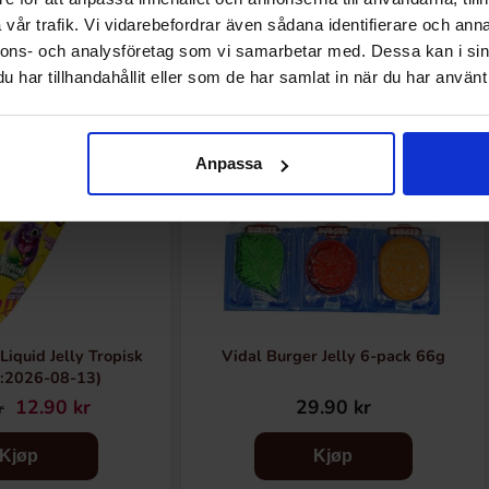
Relaterte produkter
vår trafik. Vi vidarebefordrar även sådana identifierare och anna
nnons- och analysföretag som vi samarbetar med. Dessa kan i sin
har tillhandahållit eller som de har samlat in när du har använt 
Anpassa
iquid Jelly Tropisk
Vidal Burger Jelly 6-pack 66g
:2026-08-13)
12.90 kr
29.90 kr
r
Kjøp
Kjøp