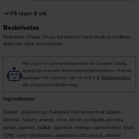
På lager 8 stk
Beskrivelse
Blandede Chupa Chups karameller med smak av jordbær,
appelsin, eple og kirsebær.
Hei! Jeg er en oversettelsesrobot fra Coopers Candy,
og jeg har oversatt denne produktbeskrivelsen. Hvis du
oppdager feil i teksten, vær så snill å gi
tilbakemelding
slik at jeg kan forbedre meg.
Ingredienser
Socker, glukossirap, fruktpuré från koncentrat (äpple,
körsbär, hallon, ananas, lime, citron, jordgubb, persika,
banan, apelsin, blåbär, björnbär, mango, vattenmelon, kiwi)
(3%), syror (mjölksyra, äppelsyra, citronsyra), aromer,