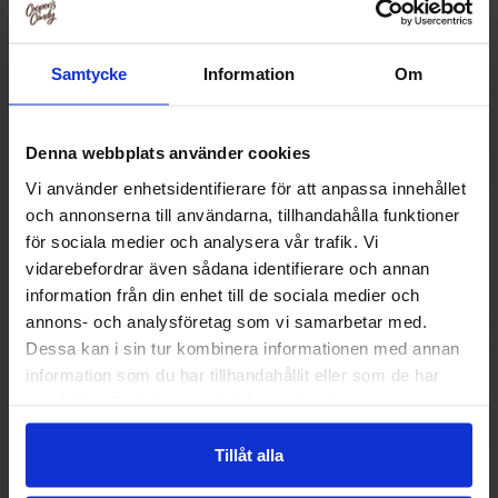
Samtycke
Information
Om
Denna webbplats använder cookies
Vi använder enhetsidentifierare för att anpassa innehållet
och annonserna till användarna, tillhandahålla funktioner
för sociala medier och analysera vår trafik. Vi
vidarebefordrar även sådana identifierare och annan
information från din enhet till de sociala medier och
Chupa Chups Klubbor Milky 100st
Chupa Chups Me
annons- och analysföretag som vi samarbetar med.
Lollipops
Dessa kan i sin tur kombinera informationen med annan
448.99 kr
189.90
information som du har tillhandahållit eller som de har
samlat in när du har använt deras tjänster.
Kjøp
Kjø
Tillåt alla