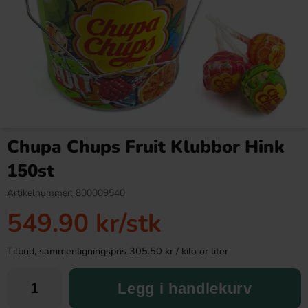
Red Bull Green Drakfrukt 25cl
Kinder Maxi 21g
Chupa Chups Fruit Klubbor Hink
38.90 kr
9.90 kr
150st
Köp
Köp
Artikelnummer:
800009540
549.90 kr
/stk
Tilbud, sammenligningspris 305.50 kr / kilo or liter
Legg i handlekurv