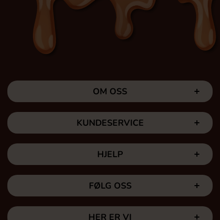
OM OSS
KUNDESERVICE
HJELP
FØLG OSS
HER ER VI