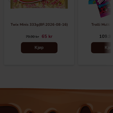
Twix Minis 333g(BF:2026-08-16)
Trolli Multi
65 kr
109.91
79.90 kr
Kjøp
Kjø