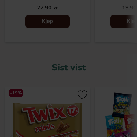
22.90 kr
19.90
Kjøp
Kjø
Sist vist
-19%