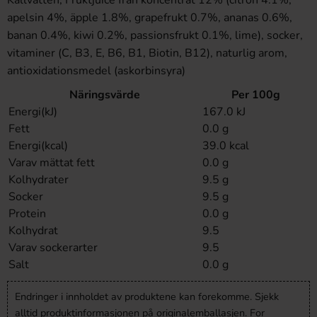
apelsin 4%, äpple 1.8%, grapefrukt 0.7%, ananas 0.6%,
banan 0.4%, kiwi 0.2%, passionsfrukt 0.1%, lime), socker,
vitaminer (C, B3, E, B6, B1, Biotin, B12), naturlig arom,
antioxidationsmedel (askorbinsyra)
Näringsvärde
Per 100g
Energi(kJ)
167.0 kJ
Fett
0.0 g
Energi(kcal)
39.0 kcal
Varav mättat fett
0.0 g
Kolhydrater
9.5 g
Socker
9.5 g
Protein
0.0 g
Kolhydrat
9.5
Varav sockerarter
9.5
Salt
0.0 g
Endringer i innholdet av produktene kan forekomme. Sjekk
alltid produktinformasjonen på originalemballasjen. For