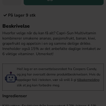
På lager 9 stk
Beskrivelse
Hvorfor velge når du kan få alt? Capri-Sun Multivitamin
kombinerer smakene ananas, pasjonsfrukt, banan, kiwi,
grapefrukt og appelsin i en og samme deilige drikke.
Inneholder også 15% av det anbefalte daglige inntaket av
6 viktige vitaminer. Utmerket!
Hei! Jeg er en oversettelsesrobot fra Coopers Candy,
og jeg har oversatt denne produktbeskrivelsen. Hvis du
oppdager feil i teksten, vær så snill å gi
tilbakemelding
slik at jeg kan forbedre meg.
Ingredienser
Källvatten, Fruktjuice från koncentrat 12% (citron 4.1%,