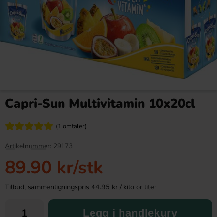
Kinder Maxi 21g
Arla Mjukglassmix Laktosfri
2L
Capri-Sun Multivitamin 10x20cl
9.90 kr
169.90 kr
(1 omtaler)
Köp
Köp
Artikelnummer:
29173
89.90 kr
/stk
Tilbud, sammenligningspris 44.95 kr / kilo or liter
Legg i handlekurv