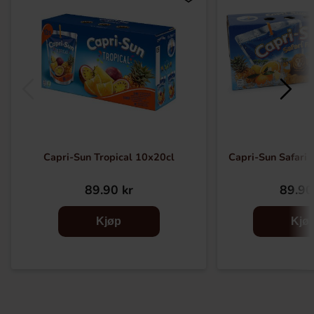
Capri-Sun Tropical 10x20cl
Capri-Sun Safari 
89.90 kr
89.90
Kjøp
Kjø