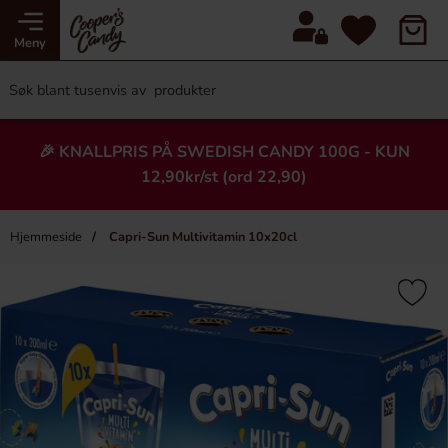
Meny
🎉 KNALLPRIS PÅ SWEDISH CANDY 100G - KUN
12,90kr/st (ord 22,90)
Hjemmeside
Capri-Sun Multivitamin 10x20cl
×
Heading