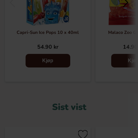
Capri-Sun Ice Pops 10 x 40ml
Malaco Zoo Go
54.90 kr
14.90
Kjøp
Kjø
Sist vist