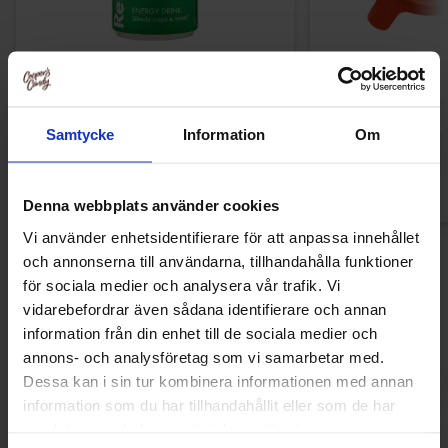
Red Bull Green Drakfrukt 25cl
Kinder Joy Supe
38.90 kr
28.90
Samtycke
Information
Om
Kjøp
Kjø
Denna webbplats använder cookies
Vi använder enhetsidentifierare för att anpassa innehållet
och annonserna till användarna, tillhandahålla funktioner
Nye produkter
för sociala medier och analysera vår trafik. Vi
vidarebefordrar även sådana identifierare och annan
information från din enhet till de sociala medier och
annons- och analysföretag som vi samarbetar med.
Ny!
Ny!
Dessa kan i sin tur kombinera informationen med annan
information som du har tillhandahållit eller som de har
samlat in när du har använt deras tjänster.