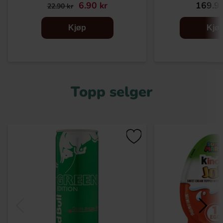
6.90 kr
169.90
22.90 kr
Kjøp
Kjø
Topp selger