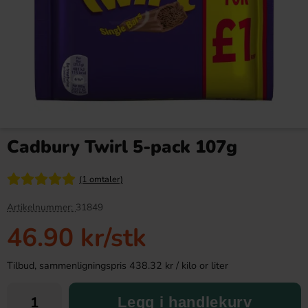
Marmite Yeast Extract 125g
Stranger Things Toaster Tarts
Chocolate & Red Cherry 280g
Cadbury Twirl 5-pack 107g
79.90 kr
24.90 kr
99.90 kr
(1 omtaler)
Köp
Köp
Artikelnummer:
31849
46.90 kr
/stk
Tilbud, sammenligningspris 438.32 kr / kilo or liter
Legg i handlekurv