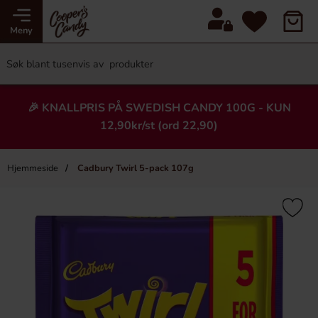
Meny
🎉 KNALLPRIS PÅ SWEDISH CANDY 100G - KUN
12,90kr/st (ord 22,90)
Hjemmeside
Cadbury Twirl 5-pack 107g
×
Heading
-75%