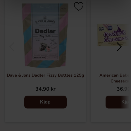
Dave & Jons Dadler Fizzy Bottles 125g
American Baker
Cheeseca
34.90 kr
36.90
Kjøp
Kjø