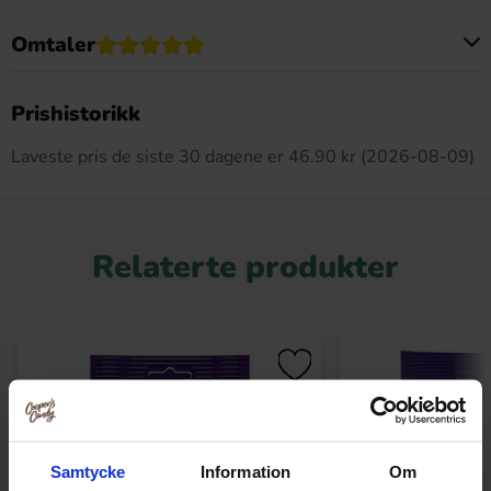
Omtaler
Dette produktet har ingen anmeldelser
Prishistorikk
Laveste pris de siste 30 dagene er 46.90 kr (2026-08-09)
Relaterte produkter
Samtycke
Information
Om