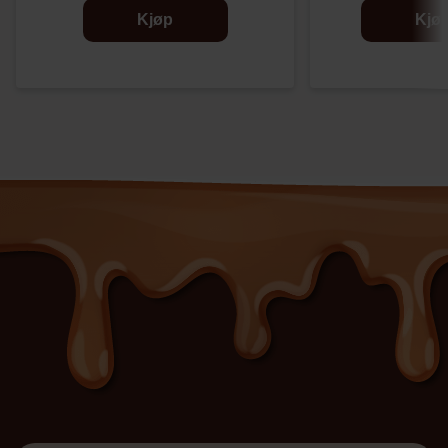
Kjøp
Kjø