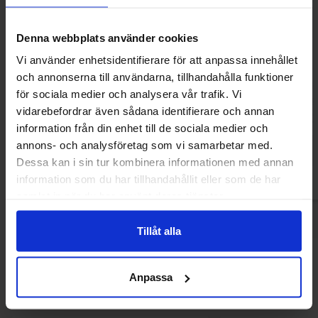
Denna webbplats använder cookies
Vi använder enhetsidentifierare för att anpassa innehållet
och annonserna till användarna, tillhandahålla funktioner
Cadbury Dairy Milk Caramel Nibbles
Cadbury Dairy Milk
för sociala medier och analysera vår trafik. Vi
85g
95g
vidarebefordrar även sådana identifierare och annan
42.90 kr
42.90
information från din enhet till de sociala medier och
annons- och analysföretag som vi samarbetar med.
Kjøp
Kjø
Dessa kan i sin tur kombinera informationen med annan
information som du har tillhandahållit eller som de har
samlat in när du har använt deras tjänster.
Tillåt alla
Andre kjøpte også
Anpassa