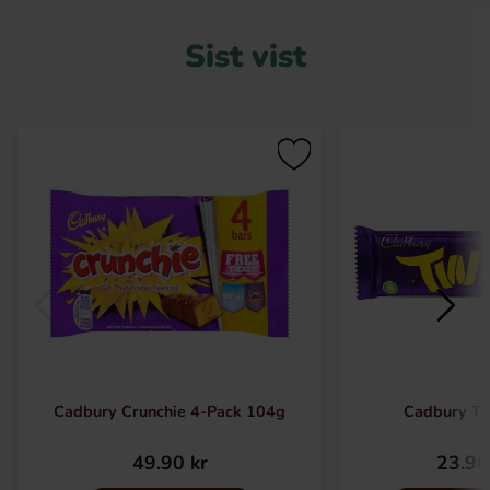
Sist vist
Cadbury Crunchie 4-Pack 104g
Cadbury Tw
49.90 kr
23.90