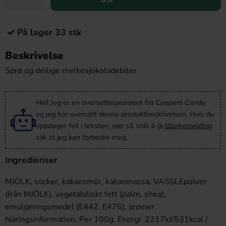
På lager 33 stk
Beskrivelse
Sprø og deilige melkesjokoladebiter
Hei! Jeg er en oversettelsesrobot fra Coopers Candy,
og jeg har oversatt denne produktbeskrivelsen. Hvis du
oppdager feil i teksten, vær så snill å gi
tilbakemelding
slik at jeg kan forbedre meg.
Ingredienser
MJÖLK, socker, kakaosmör, kakaomassa, VASSLEpulver
(från MJÖLK), vegetabiliskt fett (palm, shea),
emulgeringsmedel [E442, E476], aromer.
Näringsinformation: Per 100g. Energi: 2217kJ/531kcal /