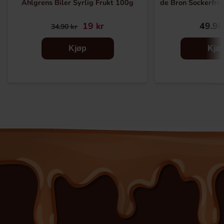
Ahlgrens Biler Syrlig Frukt 100g
de Bron Sockerfri 
19 kr
49.90
34.90 kr
Kjøp
Kjø