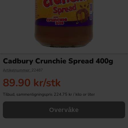
Cinnamon Toast Crunch flingor
Polly Banana Split 100g
354g
Cadbury Crunchie Spread 400g
119.90 kr
29.90 kr
38.90 kr
Artikelnummer:
22487
89.90 kr
/stk
Köp
Köp
Tilbud, sammenligningspris 224.75 kr / kilo or liter
Overvåke