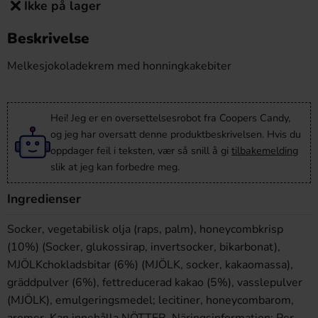
Ikke på lager
Beskrivelse
Melkesjokoladekrem med honningkakebiter
Hei! Jeg er en oversettelsesrobot fra Coopers Candy,
og jeg har oversatt denne produktbeskrivelsen. Hvis du
oppdager feil i teksten, vær så snill å gi
tilbakemelding
slik at jeg kan forbedre meg.
Ingredienser
Socker, vegetabilisk olja (raps, palm), honeycombkrisp
(10%) (Socker, glukossirap, invertsocker, bikarbonat),
MJÖLKchokladsbitar (6%) (MJÖLK, socker, kakaomassa),
gräddpulver (6%), fettreducerad kakao (5%), vasslepulver
(MJÖLK), emulgeringsmedel; lecitiner, honeycombarom,