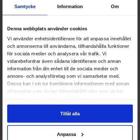
Samtycke
Information
Om
Denna webbplats använder cookies
Vi använder enhetsidentifierare för att anpassa innehållet
och annonserna till användarna, tillhandahålla funktioner
för sociala medier och analysera vår trafik. Vi
vidarebefordrar även sådana identifierare och annan
Cadbury Caramel Spread 400g
Maltesers Sp
information från din enhet till de sociala medier och
89.90 kr
89.90
annons- och analysföretag som vi samarbetar med.
Dessa kan i sin tur kombinera informationen med annan
Kjøp
Kjø
information som du har tillhandahållit eller som de har
samlat in när du har använt deras tjänster.
Tillåt alla
Anpassa