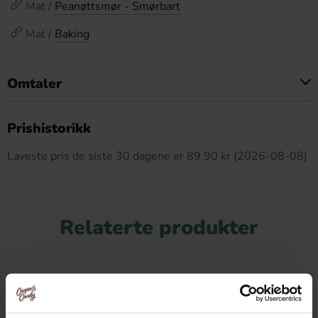
Mat /
Peanøttsmør - Smørbart
Mat /
Baking
Omtaler
Dette produktet har ingen anmeldelser
Prishistorikk
Laveste pris de siste 30 dagene er 89.90 kr (2026-08-08)
Relaterte produkter