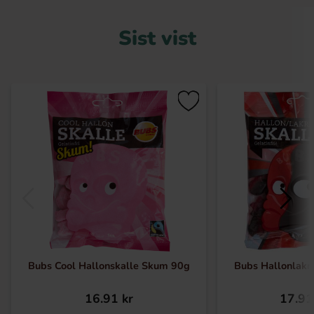
Sist vist
Bubs Cool Hallonskalle Skum 90g
Bubs Hallonlakri
16.91 kr
17.91