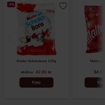
-9%
Kinder Schokobons 125g
Malteser
42.90 kr
34.90
46.90 kr
Kjøp
Kjø