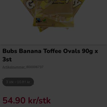
Popcornkrydda Cheddar 40g
Toppie Wax Candy Astronaut
Blåbär 40g
Bubs Banana Toffee Ovals 90g x
46.90 kr
46.90 kr
3st
Köp
Köp
Artikelnummer:
800006737
3 stk - 16.91 kr
Utsolgt
54.90 kr
/stk