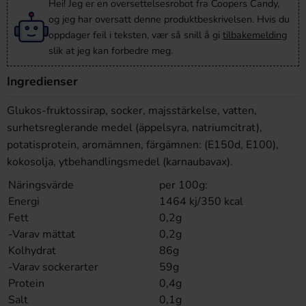
Hei! Jeg er en oversettelsesrobot fra Coopers Candy,
og jeg har oversatt denne produktbeskrivelsen. Hvis du
oppdager feil i teksten, vær så snill å gi
tilbakemelding
slik at jeg kan forbedre meg.
Ingredienser
Glukos-fruktossirap, socker, majsstärkelse, vatten,
surhetsreglerande medel (äppelsyra, natriumcitrat),
potatisprotein, aromämnen, färgämnen: (E150d, E100),
kokosolja, ytbehandlingsmedel (karnaubavax).
Näringsvärde
per 100g:
Energi
1464 kj/350 kcal
Fett
0,2g
-Varav mättat
0,2g
Kolhydrat
86g
-Varav sockerarter
59g
Protein
0,4g
Salt
0,1g