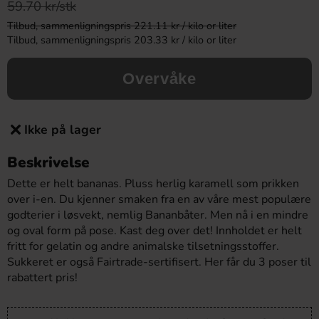
59.70 kr/stk
Tilbud, sammenligningspris 221.11 kr / kilo or liter
Tilbud, sammenligningspris 203.33 kr / kilo or liter
Overvåke
Ikke på lager
Beskrivelse
Dette er helt bananas. Pluss herlig karamell som prikken
over i-en. Du kjenner smaken fra en av våre mest populære
godterier i løsvekt, nemlig Bananbåter. Men nå i en mindre
og oval form på pose. Kast deg over det! Innholdet er helt
fritt for gelatin og andre animalske tilsetningsstoffer.
Sukkeret er også Fairtrade-sertifisert. Her får du 3 poser til
rabattert pris!