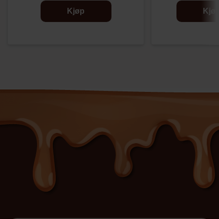
Kjøp
Kjø