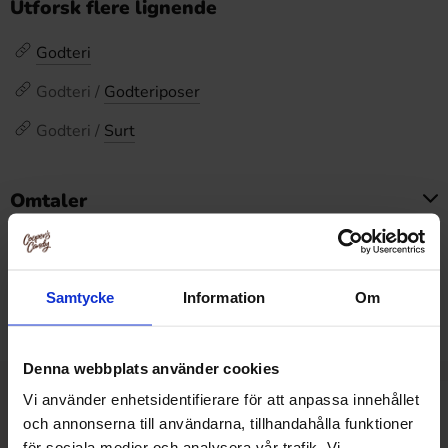
Utforsk flere lignende
Godteri
Godteri /
Godteriposer
Godteri /
Surt
Omtaler
Dette produktet har ingen anmeldelser
Prishistorikk
Samtycke
Information
Om
Laveste pris de siste 30 dagene er 199.90 kr (2026-08-
07)
Denna webbplats använder cookies
Vi använder enhetsidentifierare för att anpassa innehållet
Relaterte produkter
och annonserna till användarna, tillhandahålla funktioner
för sociala medier och analysera vår trafik. Vi