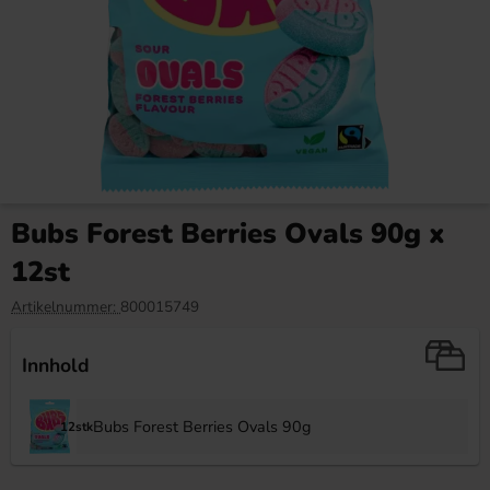
Red Bull Green Drakfrukt 25cl
Kinder Maxi 21g
Bubs Forest Berries Ovals 90g x
38.90 kr
9.90 kr
12st
Köp
Köp
Artikelnummer:
800015749
Innhold
Bubs Forest Berries Ovals 90g
12stk