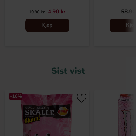
4.90 kr
58.90
10.90 kr
Kjøp
Kjø
Sist vist
-16%