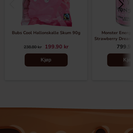
Bubs Cool Hallonskalle Skum 90g
Monster Energy
Strawberry Dream
199.90 kr
799.91
238.80 kr
Kjøp
Kjø