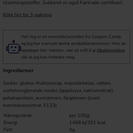
tilsetningsstoffer. Sukkeret er også Fairtrade-sertifisert.
Klikk her for 3-pakning
Hei! Jeg er en oversettelsesrobot fra Coopers Candy,
og jeg har oversatt denne produktbeskrivelsen. Hvis du
oppdager feil i teksten, vær så snill å gi
tilbakemelding
slik at jeg kan forbedre meg.
Ingredienser
Socker, glukos-fruktossirap, majsstärkelse, vatten,
surhetsreglerande medel (äppelsyra, natriumcitrat),
potatisprotein, aromämnen, färgämnen (svart
morotskoncentrat, E133)
Näringsvärde
per 100g:
Energi
1468 kj/351 kcal
Fett
0g