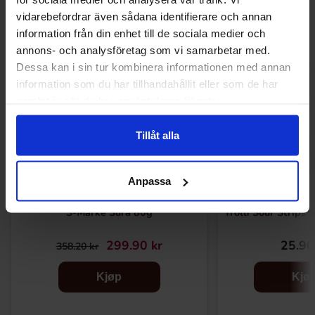
vidarebefordrar även sådana identifierare och annan
information från din enhet till de sociala medier och
-16%
annons- och analysföretag som vi samarbetar med.
Dessa kan i sin tur kombinera informationen med annan
information som du har tillhandahållit eller som de har
samlat in när du har använt deras tjänster.
Tillåt alla
Anpassa
S-Märke Sura 80g
Trolli Sour Strips
299.90 kr
25.90
358.20 kr
Kjøp
Kjø