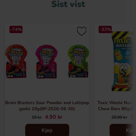
Sist vist
-74%
-33%
Brain Blasterz Sour Powder and Lollipop
Toxic Waste Nucle
godis 10g(BF:2026-06-30)
Chew Bars 80g(B
4.90 kr
19
19 kr
29.90 kr
Kjøp
Kjø