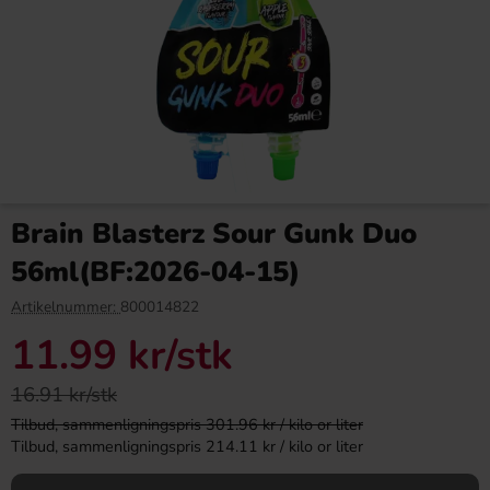
Red Bull Green Drakfrukt 25cl
Kinder Joy Super Mario 20g
Brain Blasterz Sour Gunk Duo
38.90 kr
28.90 kr
56ml(BF:2026-04-15)
Köp
Köp
Artikelnummer:
800014822
11.99 kr
/stk
16.91 kr/stk
Tilbud, sammenligningspris 301.96 kr / kilo or liter
Tilbud, sammenligningspris 214.11 kr / kilo or liter