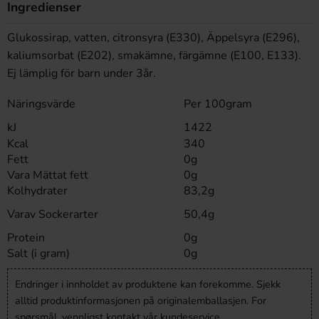
Ingredienser
Glukossirap, vatten, citronsyra (E330), Äppelsyra (E296),
kaliumsorbat (E202), smakämne, färgämne (E100, E133).
Ej lämplig för barn under 3år.
Näringsvärde
Per 100gram
kJ
1422
Kcal
340
Fett
0g
Vara Mättat fett
0g
Kolhydrater
83,2g
Varav Sockerarter
50,4g
Protein
0g
Salt (i gram)
0g
Endringer i innholdet av produktene kan forekomme. Sjekk
alltid produktinformasjonen på originalemballasjen. For
spørsmål, vennligst kontakt vår kundeservice.