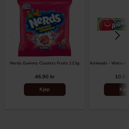
Nerds Gummy Clusters Fruits 113g
Airheads - Waterme
46.90 kr
10.90
Kjøp
Kjø