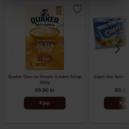
Quaker Oats So Simple Golden Syrup
Capri-Sun Safari 
360g
99.90 kr
89.90
Kjøp
Kjø