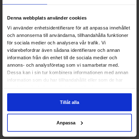
Denna webbplats använder cookies
Vi använder enhetsidentifierare för att anpassa innehållet
och annonserna till användarna, tillhandahålla funktioner
Milky Way Spread 350g
Cadbury Caramel
för sociala medier och analysera vår trafik. Vi
vidarebefordrar även sådana identifierare och annan
89.90 kr
89.90
information från din enhet till de sociala medier och
annons- och analysföretag som vi samarbetar med.
Kjøp
Kjø
Dessa kan i sin tur kombinera informationen med annan
information som du har tillhandahållit eller som de har
samlat in när du har använt deras tjänster.
Tillåt alla
Andre kjøpte også
Anpassa