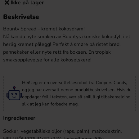
Ikke på lager
Beskrivelse
Bounty Spread – kremet kokosdrøm!
Nå kan du nyte smaken av Bountys ikoniske kokosfyll i et
herlig kremet pålegg! Perfekt å smøre på ristet brød,
pannekaker eller nyte rett fra boksen. En tropisk
smaksopplevelse for alle kokoselskere!
Hei! Jeg er en oversettelsesrobot fra Coopers Candy,
og jeg har oversatt denne produktbeskrivelsen. Hvis du
oppdager feil i teksten, vær så snill å gi
tilbakemelding
slik at jeg kan forbedre meg.
Ingredienser
Socker, vegetabiliska oljor (raps, palm), maltodextrin,