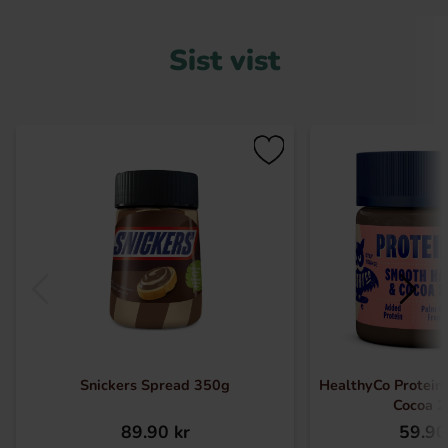
Sist vist
Snickers Spread 350g
HealthyCo Proteine
Cocoa 
89.90 kr
59.90