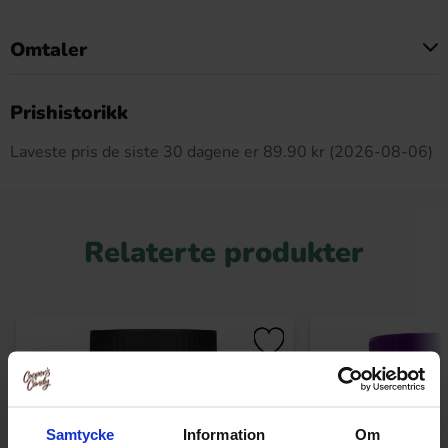
Omtaler
Dette produktet har ingen anmeldelser
Prishistorikk
Laveste pris de siste 30 dagene er 89.90 kr (2026-08-06)
Relaterte produkter
Samtycke
Information
Om