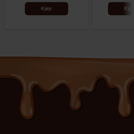
Kjøp
Kjø