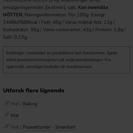
HELMJÖLKSPULVER (9%), kokosflingor (6%),
emulgeringsmedel (lecitiner), salt.
Kan innehålla
NÖTTER.
Näringsinformation: Per 100g. Energi:
2448kJ/588kcal / Fett: 40g / Varav mättat fett: 13g /
Kolhydrater: 55g / Varav sockerarter: 42g / Protein: 2,8g /
Salt: 0,13g.
Endringer i innholdet av produktene kan forekomme. Sjekk
alltid produktinformasjonen på originalemballasjen. For
spørsmål, vennligst kontakt vår kundeservice.
Utforsk flere lignende
Mat /
Baking
Mat
Mat /
Peanøttsmør - Smørbart