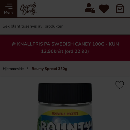
Meny
🎉 KNALLPRIS PÅ SWEDISH CANDY 100G - KUN
12,90kr/st (ord 22,90)
Hjemmeside
Bounty Spread 350g
×
Heading