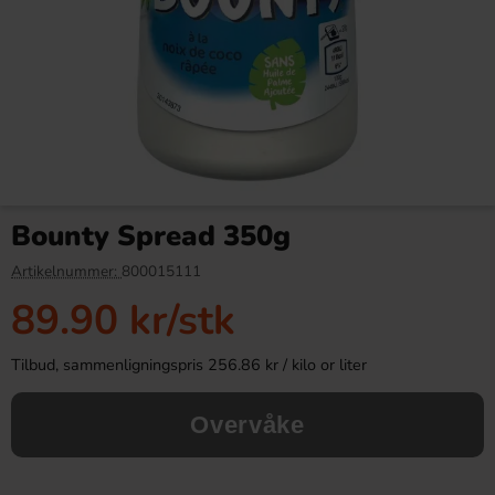
Tupla Double Layer Liquorice
Dave & Jons Dadler
48g
Sjokoladeball 125g
Bounty Spread 350g
19.90 kr
34.90 kr
Artikelnummer:
800015111
89.90 kr
/stk
Köp
Köp
Tilbud, sammenligningspris 256.86 kr / kilo or liter
Overvåke