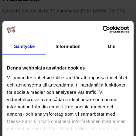
Laveste pris de siste 30 dagene er 19 kr (2026-08-09)
Relaterte produkter
Samtycke
Information
Om
Denna webbplats använder cookies
Vi använder enhetsidentifierare för att anpassa innehållet
och annonserna till användarna, tillhandahålla funktioner
för sociala medier och analysera vår trafik. Vi
vidarebefordrar även sådana identifierare och annan
information från din enhet till de sociala medier och
annons- och analysföretag som vi samarbetar med.
Dessa kan i sin tur kombinera informationen med annan
information som du har tillhandahållit eller som de har
samlat in när du har använt deras tjänster.