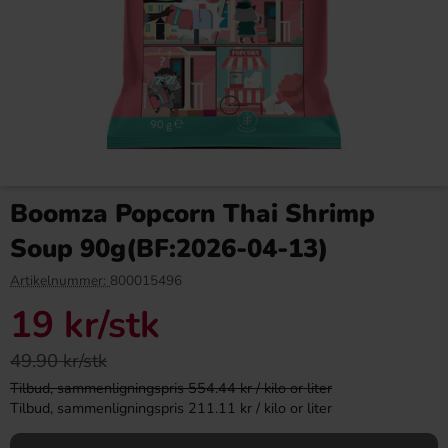
S-Märke Blåbær/Melon 80g
Red Bull Green Drakfrukt 25cl
Boomza Popcorn Thai Shrimp
14.90 kr
38.90 kr
Soup 90g(BF:2026-04-13)
Köp
Köp
Artikelnummer:
800015496
19 kr
/stk
49.90 kr/stk
Tilbud, sammenligningspris 554.44 kr / kilo or liter
Tilbud, sammenligningspris 211.11 kr / kilo or liter