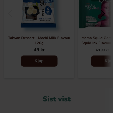
Taiwan Dessert - Mochi Milk Flavour
Mama Squid Game
120g
Squid Ink Flavour
Noodles
49 kr
69.90 kr
Kjøp
Kjø
Sist vist