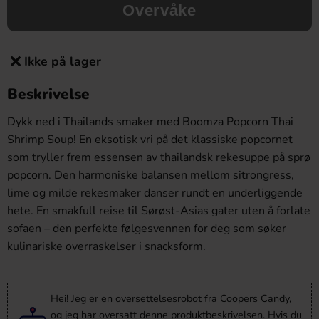
Overvåke
Ikke på lager
Beskrivelse
Dykk ned i Thailands smaker med Boomza Popcorn Thai
Shrimp Soup! En eksotisk vri på det klassiske popcornet
som tryller frem essensen av thailandsk rekesuppe på sprø
popcorn. Den harmoniske balansen mellom sitrongress,
lime og milde rekesmaker danser rundt en underliggende
hete. En smakfull reise til Sørøst-Asias gater uten å forlate
sofaen – den perfekte følgesvennen for deg som søker
kulinariske overraskelser i snacksform.
Hei! Jeg er en oversettelsesrobot fra Coopers Candy,
og jeg har oversatt denne produktbeskrivelsen. Hvis du