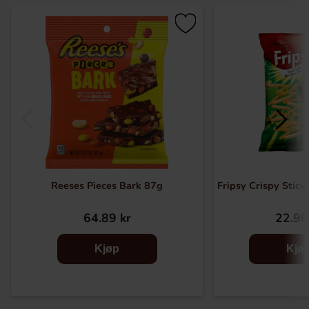
Reeses Pieces Bark 87g
Fripsy Crispy Stic
64.89 kr
22.90
Kjøp
Kjø