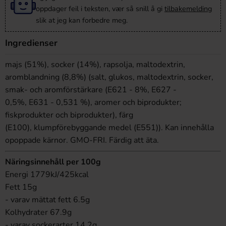
oppdager feil i teksten, vær så snill å gi
tilbakemelding
slik at jeg kan forbedre meg.
Ingredienser
majs (51%), socker (14%), rapsolja, maltodextrin,
aromblandning (8,8%) (salt, glukos, maltodextrin, socker,
smak- och aromfö
rstä
rkare (
Е
621 - 8%,
Е
627 -
0,5%,
Е
631 - 0,531 %), aromer och biprodukter;
fiskprodukter och biprodukter), f
ärg
(
Е
100),
klumpförebyggande medel
(E551)).
Kan innehålla
opoppade kärnor. GMO-FRI. Färdig att äta.
Näringsinnehåll per 100g
Energi 1779kJ/425kcal
Fett 15g
- varav mättat fett 6.5g
Kolhydrater 67.9g
- varav sockerarter 14.2g