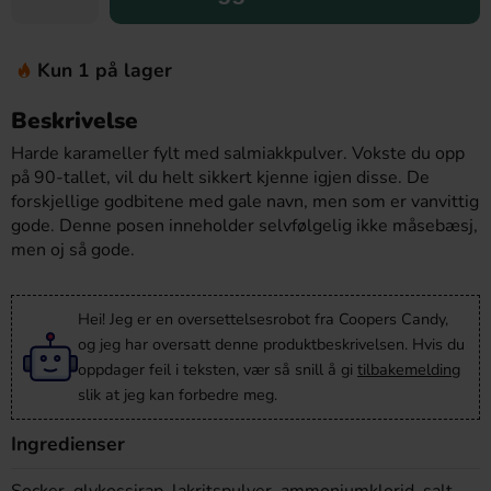
Kun 1 på lager
Beskrivelse
Harde karameller fylt med salmiakkpulver. Vokste du opp
på 90-tallet, vil du helt sikkert kjenne igjen disse. De
forskjellige godbitene med gale navn, men som er vanvittig
gode. Denne posen inneholder selvfølgelig ikke måsebæsj,
men oj så gode.
Hei! Jeg er en oversettelsesrobot fra Coopers Candy,
og jeg har oversatt denne produktbeskrivelsen. Hvis du
oppdager feil i teksten, vær så snill å gi
tilbakemelding
slik at jeg kan forbedre meg.
Ingredienser
Socker, glykossirap, lakritspulver, ammoniumklorid, salt,