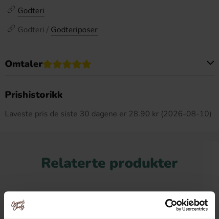
Godteri
Godteri /
Godteriposer
Omtaler
Dette produktet har ingen anmeldelser
Prishistorikk
Laveste pris de siste 30 dagene er 28.90 kr (2026-08-10)
Relaterte produkter