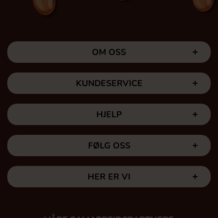
OM OSS
KUNDESERVICE
HJELP
FØLG OSS
HER ER VI