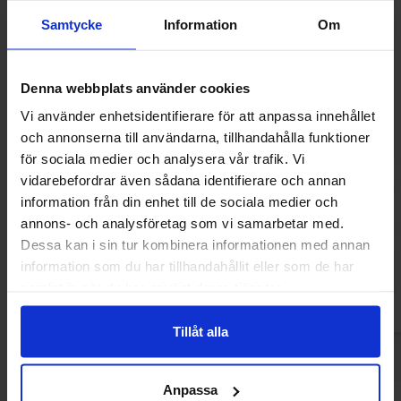
Samtycke
Information
Om
Denna webbplats använder cookies
Vi använder enhetsidentifierare för att anpassa innehållet
och annonserna till användarna, tillhandahålla funktioner
för sociala medier och analysera vår trafik. Vi
vidarebefordrar även sådana identifierare och annan
Nordthy Mini Frogs 90g
Nordthy Hallon
information från din enhet till de sociala medier och
annons- och analysföretag som vi samarbetar med.
14.90 kr
35.90
Dessa kan i sin tur kombinera informationen med annan
information som du har tillhandahållit eller som de har
Kjøp
Kjø
samlat in när du har använt deras tjänster.
Tillåt alla
Anpassa