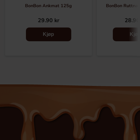
BonBon Ankmat 125g
BonBon Ruttna 
29.90 kr
28.90
Kjøp
Kjø