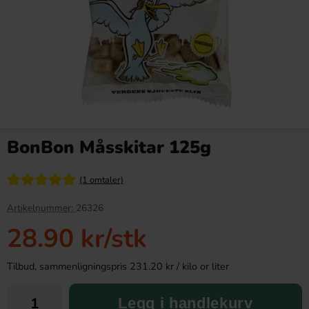
Kinder Maxi 21g
Red Bull Green Drakfrukt 25cl
BonBon Måsskitar 125g
9.90 kr
38.90 kr
(1 omtaler)
Köp
Köp
Artikelnummer:
26326
28.90 kr
/stk
Tilbud, sammenligningspris 231.20 kr / kilo or liter
Legg i handlekurv