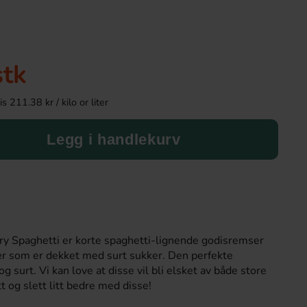
-46%
stk
 211.38 kr / kilo or liter
Legg i handlekurv
Mike and Ike Filled Ropes Fruit
Airheads - White My
85g(BF:2026-07-31)
15.6g
29.90 kr
10.90 k
54.90 kr
y Spaghetti er korte spaghetti-lignende godisremser
 som er dekket med surt sukker. Den perfekte
Köp
Köp
 surt. Vi kan love at disse vil bli elsket av både store
t og slett litt bedre med disse!