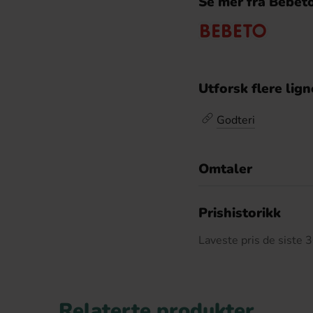
Se mer fra Bebet
Utforsk flere lig
Godteri
Omtaler
De
Prishistorikk
Laveste pris de siste
Relaterte produkter