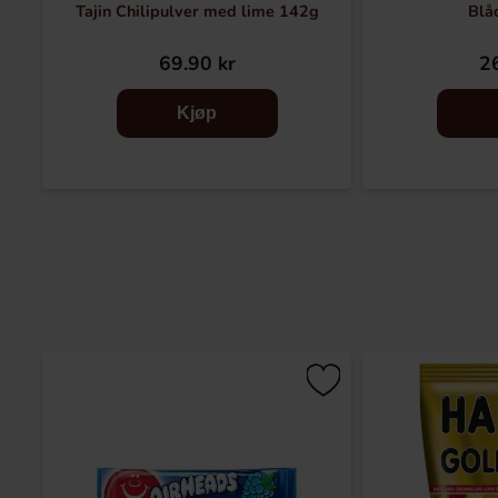
Tajin Chilipulver med lime 142g
Blå
69.90 kr
26
Kjøp