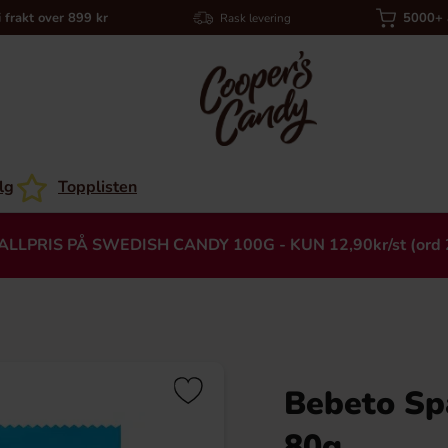
i frakt over 899 kr
5000+ a
Rask levering
lg
Topplisten
ALLPRIS PÅ SWEDISH CANDY 100G - KUN 12,90kr/st (ord 
Bebeto Sp
Heading
80g