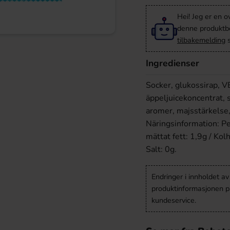
Hei! Jeg er en o
denne produktbes
tilbakemelding
s
Ingredienser
Socker, glukossirap, VE
äppeljuicekoncentrat, 
aromer, majsstärkelse
Näringsinformation: Pe
mättat fett: 1,9g / Kol
Salt: 0g.
Endringer i innholdet a
produktinformasjonen på
kundeservice.