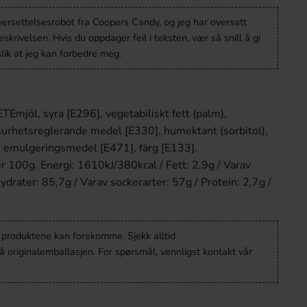
versettelsesrobot fra Coopers Candy, og jeg har oversatt
krivelsen. Hvis du oppdager feil i teksten, vær så snill å gi
lik at jeg kan forbedre meg.
TEmjöl, syra [E296], vegetabiliskt fett (palm),
surhetsreglerande medel [E330], humektant (sorbitol),
, emulgeringsmedel [E471], färg [E133].
r 100g. Energi: 1610kJ/380kcal / Fett: 2,9g / Varav
hydrater: 85,7g / Varav sockerarter: 57g / Protein: 2,7g /
v produktene kan forekomme. Sjekk alltid
 originalemballasjen. For spørsmål, vennligst kontakt vår