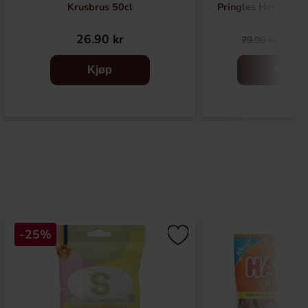
Krusbrus 50cl
Pringles Honey Mu
26.90 kr
36.
79.90 kr
Kjøp
Kjøp
-25%