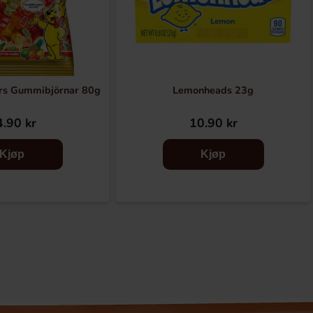
rs Gummibjörnar 80g
Lemonheads 23g
.90 kr
10.90 kr
Kjøp
Kjøp