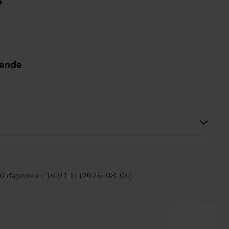
o
nende
tte produktet har ingen anmeldelser
 30 dagene er 16.91 kr (2026-08-06)