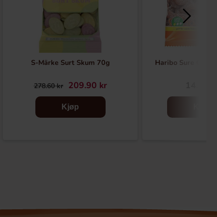
S-Märke Surt Skum 70g
Haribo Sure Colan
209.90 kr
14.90 k
278.60 kr
Kjøp
Kjøp