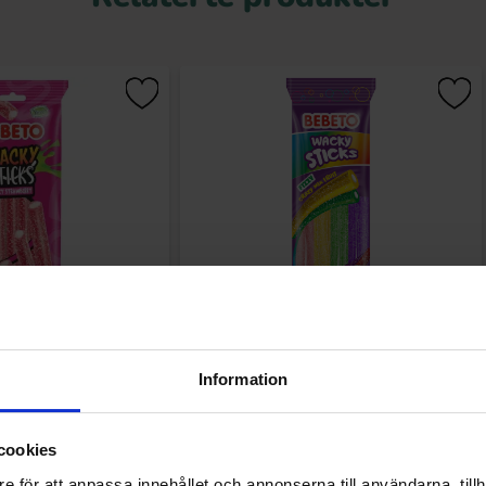
cks Strawberry Vanilla
Bebeto Wacky Sticks Fizzy Fruit Mix 75g
75g
Information
.91 kr
16.91 kr
Kjøp
Kjøp
cookies
e för att anpassa innehållet och annonserna till användarna, tillh