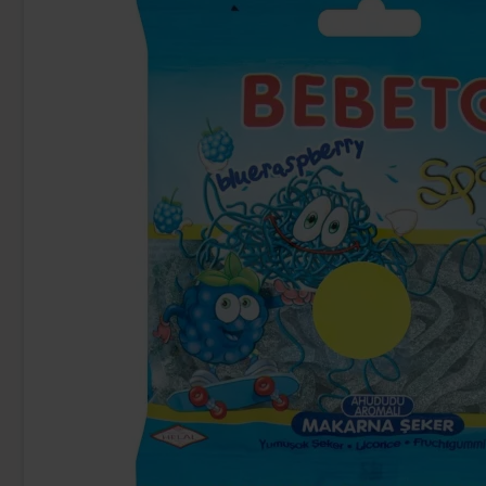
-35%
Faxe Kondi Zero Sugar 33cl (BF: 2026-
Swizzels Mega
07-11)
18.89 kr
37
28.90 kr
Köp
Köp