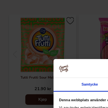
Tutti Frutti Sour Melon 90g
Bebeto Wacky Sti
Samtycke
21.90 kr
16
Kjøp
Denna webbplats använder 
Vi använder enhetsidentifierar