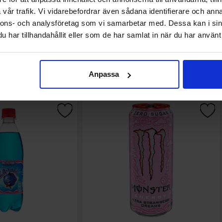
vår trafik. Vi vidarebefordrar även sådana identifierare och anna
nnons- och analysföretag som vi samarbetar med. Dessa kan i sin
har tillhandahållit eller som de har samlat in när du har använt 
Andre kjøpte også
Anpassa