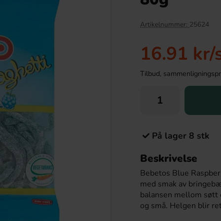
Artikelnummer:
25624
16.91 kr
/
Tilbud, sammenligningspris
På lager 8 stk
 Double Lolly 36st
Bridge Original 115g
Beskrivelse
9.90 kr
36.90 kr
Bebetos Blue Raspberr
med smak av bringebær
Köp
balansen mellom søtt og
og små. Helgen blir ret