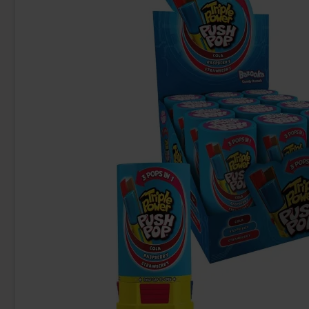
Nerds Gummy Clusters Fruits 113g
Toms Ferrar
46.90 kr
20
Köp
Köp