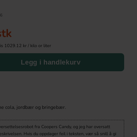
6
stk
 1029.12 kr / kilo or liter
Legg i handlekurv
Tango Freeze Dried Ballz 35g
Toppie Wax Candy Be
40g
46.90 kr
46.90 k
e cola, jordbær og bringebær.
Köp
Köp
versettelsesrobot fra Coopers Candy, og jeg har oversatt
krivelsen. Hvis du oppdager feil i teksten, vær så snill å gi