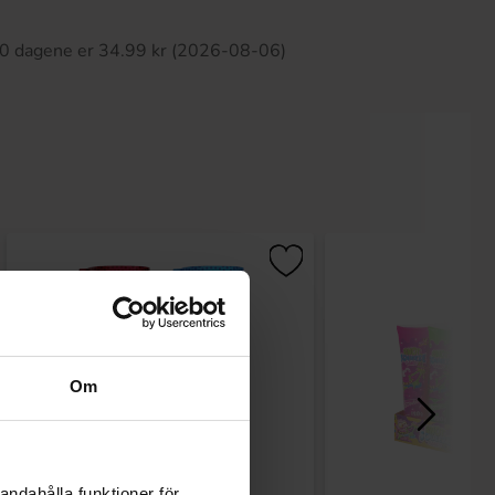
 30 dagene er 34.99 kr (2026-08-06)
Om
andahålla funktioner för