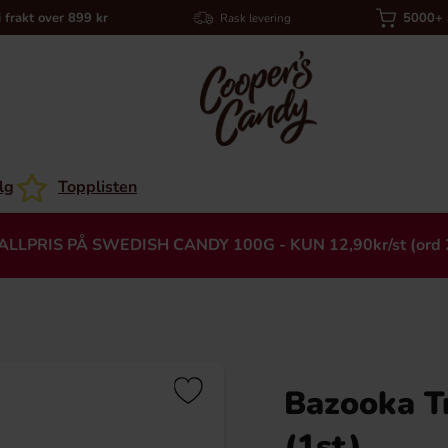
i frakt over 899 kr
5000+ a
Rask levering
lg
Topplisten
ALLPRIS PÅ SWEDISH CANDY 100G - KUN 12,90kr/st (ord 
Bazooka T
Heading
(1st)