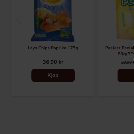
Lays Chips Paprika 175g
Peelerz Peel
80g(BF
36.90 kr
29.90 
Kjøp