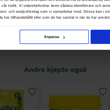
azooka Blasts 120g
Big Baby Pop 32g (1st)
vår trafik. Vi vidarebefordrar även sådana identifierare och anna
nnons- och analysföretag som vi samarbetar med. Dessa kan i sin
.99 kr
22.90 kr
har tillhandahållit eller som de har samlat in när du har använt 
Kjøp
Kjøp
Anpassa
Andre kjøpte også