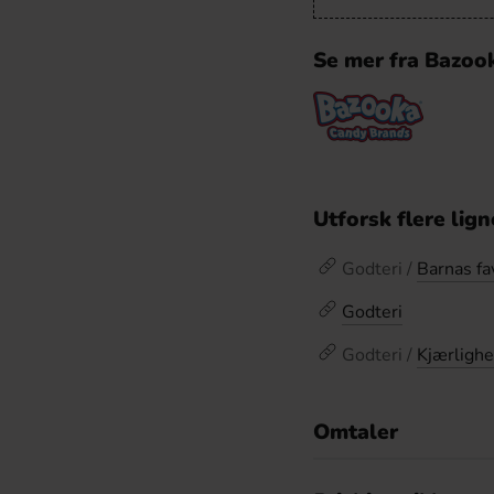
Se mer fra Bazoo
Utforsk flere lig
Godteri /
Barnas fa
Godteri
Godteri /
Kjærlighe
Omtaler
De