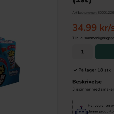
Artikelnummer:
80001226
34.99 kr
/
Tilbud, sammenligningspris
På lager 18 stk
i Sur Hallon 120g
Slush Puppie Freeze Dried Ballz 35g
Beskrivelse
.90 kr
46.90 kr
3 ispinner med smaken
Köp
Hei! Jeg er en o
denne produktbes