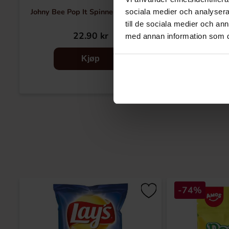
Johny Bee Pop It Spinner 15g (1st)
Juicy Drop B
sociala medier och analysera 
till de sociala medier och a
22.90 kr
34
med annan information som du 
Kjøp
-74%