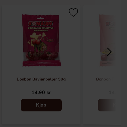
Bonbon Bavianballer 50g
Bonbon Tissem
14.90 kr
14.90 k
Kjøp
Kjøp