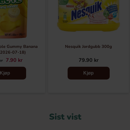
able Gummy Banana
Nesquik Jordgubb 300g
:2026-07-18)
7.90 kr
79.90 kr
kr
Kjøp
Kjøp
Sist vist