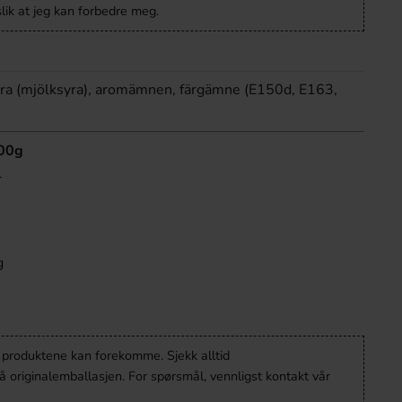
lik at jeg kan forbedre meg.
syra (mjölksyra), aromämnen, färgämne (E150d, E163,
100g
l
g
v produktene kan forekomme. Sjekk alltid
 originalemballasjen. For spørsmål, vennligst kontakt vår