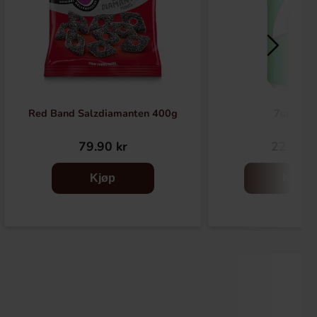
Red Band Salzdiamanten 400g
7up 33cl
79.90 kr
22.90 k
Kjøp
Kjøp