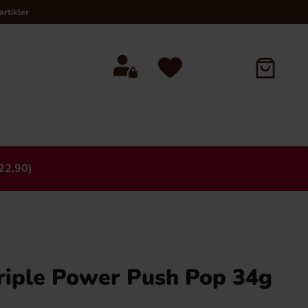
rtikler
22,90)
×
riple Power Push Pop 34g