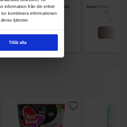
Mega Push Pop Duo 30g (1st)
Sweet Flash Snot Sq
n information från din enhet
XL 120g (1
 tur kombinera informationen
24.90 kr
22.90 k
deras tjänster.
Kjøp
Kjøp
Tillåt alla