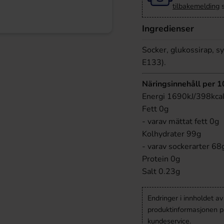
tilbakemelding
s
Ingredienser
Socker, glukossirap, 
E133).
Näringsinnehåll per 
Energi 1690kJ/398kca
Fett 0g
- varav mättat fett 0g
Kolhydrater 99g
- varav sockerarter 68
Protein 0g
Salt 0.23g
Endringer i innholdet a
produktinformasjonen på
kundeservice.