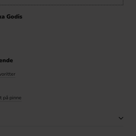
ka Godis
nende
voritter
t på pinne
tte produktet har ingen anmeldelser