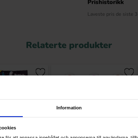
Prishistorikk
Laveste pris de siste
Relaterte produkter
Information
cookies
e för att anpassa innehållet och annonserna till användarna, tillh