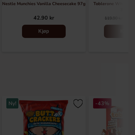
Nestle Munchies Vanilla Cheesecake 97g
Toblerone White Ch
340g
42.90 kr
79.
119.90 kr
Kjøp
Kjøp
Ny!
-43%