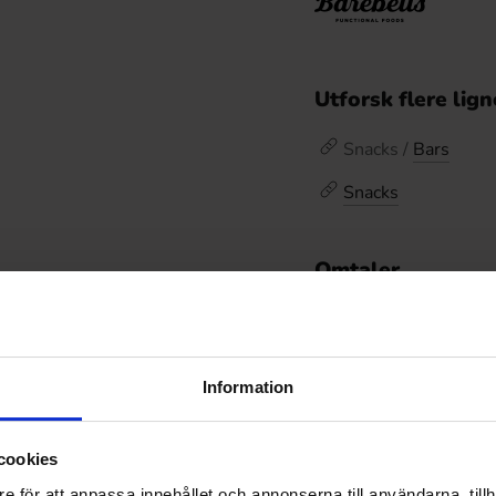
Utforsk flere lig
Snacks /
Bars
Snacks
Omtaler
De
Prishistorikk
Laveste pris de siste
Information
cookies
Relaterte produkter
e för att anpassa innehållet och annonserna till användarna, tillh