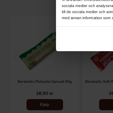
sociala medier och analysera 
till de sociala medier och a
med annan information som du 
Barebells Pistachio Spread 55g
Barebells Soft 
38.90 kr
36
Kjøp