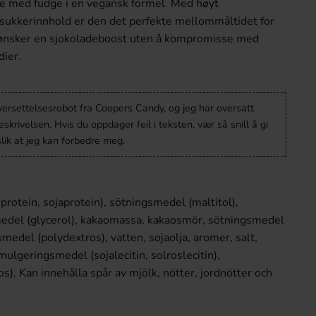
ie med fudge i en vegansk formel. Med høyt
 sukkerinnhold er den det perfekte mellommåltidet for
ønsker en sjokoladeboost uten å kompromisse med
dier.
versettelsesrobot fra Coopers Candy, og jeg har oversatt
krivelsen. Hvis du oppdager feil i teksten, vær så snill å gi
lik at jeg kan forbedre meg.
protein, sojaprotein), sötningsmedel (maltitol),
edel (glycerol), kakaomassa, kakaosmör, sötningsmedel
dsmedel (polydextros), vatten, sojaolja, aromer, salt,
ulgeringsmedel (sojalecitin, solroslecitin),
s). Kan innehålla spår av mjölk, nötter, jordnötter och