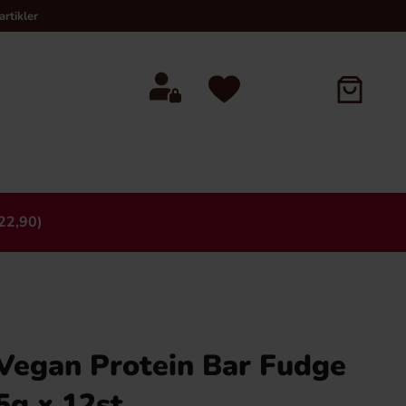
rtikler
22,90)
×
 Vegan Protein Bar Fudge
5g x 12st