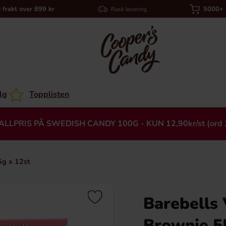
i frakt over 899 kr
5000+ a
Rask levering
lg
Topplisten
ALLPRIS PÅ SWEDISH CANDY 100G - KUN 12,90kr/st (ord 
5g x 12st
Barebells
Heading
Brownie 5