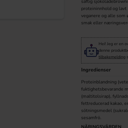
saftig sjokoladebrown
proteininnhold og lavt
veganere og alle som 
smak eller næringsver
Hei! Jeg er en o
denne produktbes
tilbakemelding
s
Ingredienser
Proteinblandning (vete
fuktighetsbevarande m
(maltitolsirap), fyllna
fettreducerad kakao, em
sötningsmedel (sukralo
sesamfrö.
NÄRINGSVÄRDEN