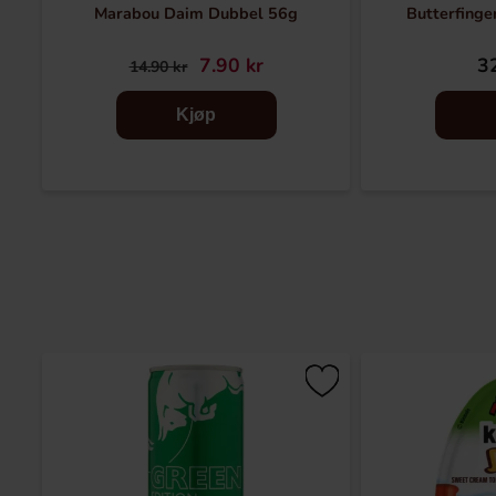
Marabou Daim Dubbel 56g
Butterfinge
7.90 kr
32
14.90 kr
Kjøp