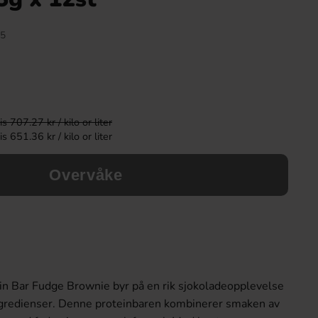
-60%
5
 707.27 kr / kilo or liter
 651.36 kr / kilo or liter
Overvåke
Arla Mjukglassmix 2L
Malaco Zoo 
179.89 kr
7.9
19.90 kr
Köp
Köp
in Bar Fudge Brownie byr på en rik sjokoladeopplevelse
ngredienser. Denne proteinbaren kombinerer smaken av