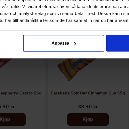
vår trafik. Vi vidarebefordrar även sådana identifierare och anna
nnons- och analysföretag som vi samarbetar med. Dessa kan i sin
har tillhandahållit eller som de har samlat in när du har använt 
Anpassa
Raspberry Gelato 55g
Barebells Soft Bar Cinnamon Bun 55g
.90 kr
38.90 kr
Kjøp
Kjøp