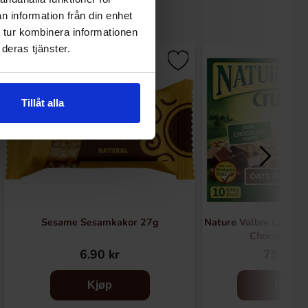
n information från din enhet
 tur kombinera informationen
deras tjänster.
Ny!
Tillåt alla
Sesame Sesamkakor 27g
Nature Valley Crunch
Chocolate 2
6.90 kr
79.90 k
Kjøp
Kjøp