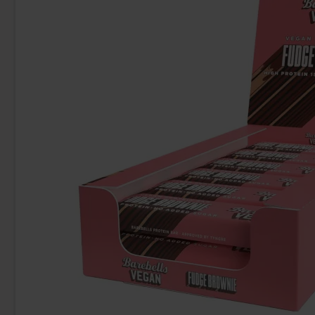
Toppie Wax Candy Astronaut Blåbär
Arla Mjukgla
40g
46.90 kr
16
Köp
Köp