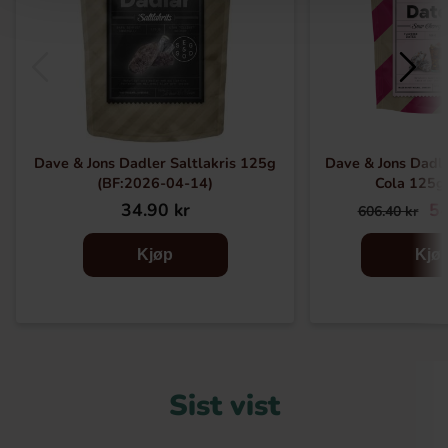
Dave & Jons Dadler Saltlakris 125g
Dave & Jons Dadla
(BF:2026-04-14)
Cola 125g 
34.90 kr
54
606.40 kr
Kjøp
Kjø
Sist vist