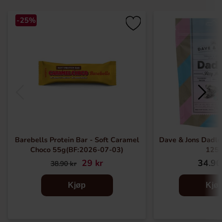
-25%
Barebells Protein Bar - Soft Caramel
Dave & Jons Dadler
Choco 55g(BF:2026-07-03)
125
29 kr
34.90
38.90 kr
Kjøp
Kjø