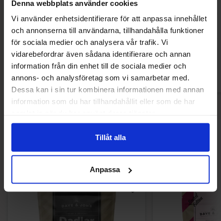
Denna webbplats använder cookies
Barebells Protein Bar - Cookies & Cream
Barebells Prote
Vi använder enhetsidentifierare för att anpassa innehållet
55g
Caramel Cr
och annonserna till användarna, tillhandahålla funktioner
38.90 kr
38.90
för sociala medier och analysera vår trafik. Vi
vidarebefordrar även sådana identifierare och annan
Kjøp
Kjø
information från din enhet till de sociala medier och
annons- och analysföretag som vi samarbetar med.
Dessa kan i sin tur kombinera informationen med annan
information som du har tillhandahållit eller som de har
samlat in när du har använt deras tjänster.
Andre kjøpte også
Tillåt alla
Anpassa
-9%