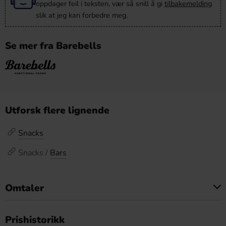
oppdager feil i teksten, vær så snill å gi
tilbakemelding
slik at jeg kan forbedre meg.
Se mer fra Barebells
Utforsk flere lignende
Snacks
Snacks /
Bars
Omtaler
Dette produktet har ingen anmeldelser
Prishistorikk