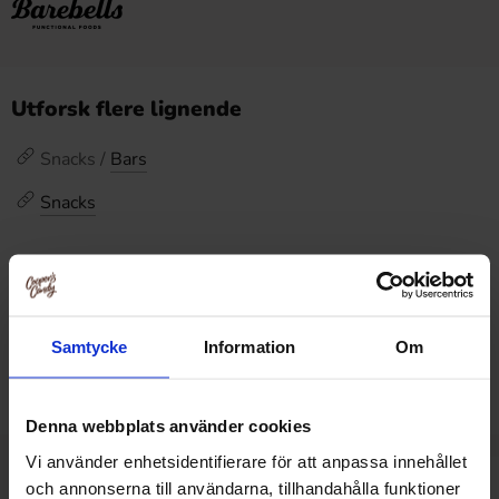
Utforsk flere lignende
Snacks /
Bars
Snacks
Omtaler
Dette produktet har ingen anmeldelser
Prishistorikk
Samtycke
Information
Om
Laveste pris de siste 30 dagene er 38.90 kr (2026-08-09)
Denna webbplats använder cookies
Vi använder enhetsidentifierare för att anpassa innehållet
och annonserna till användarna, tillhandahålla funktioner