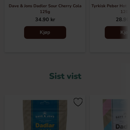
Dave & Jons Dadler Sour Cherry Cola
Tyrkisk Peber Hot 
125g
120
34.90 kr
28.90
Kjøp
Kjø
Sist vist