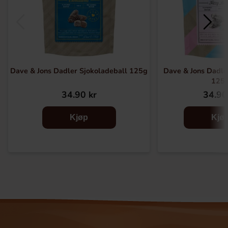
Dave & Jons Dadler Sjokoladeball 125g
Dave & Jons Dadler
125
34.90 kr
34.90
Kjøp
Kjø