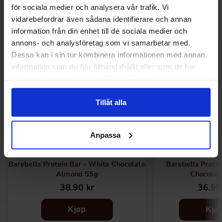
Relaterte produkter
för sociala medier och analysera vår trafik. Vi
vidarebefordrar även sådana identifierare och annan
information från din enhet till de sociala medier och
annons- och analysföretag som vi samarbetar med.
Dessa kan i sin tur kombinera informationen med annan
information som du har tillhandahållit eller som de har
samlat in när du har använt deras tjänster.
Tillåt alla
Anpassa
Barebells Protein Bar - White Chocolate
Barebells Protei
Almond 55g
Chocolat
38.90 kr
36.90
Kjøp
Kjø