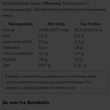
förekommande socker.
Förvaring
: Förvaras torrt i
rumstemperatur. Överdriven konsumtion kan ha laxerande
effekt.
Näringsvärde
Per 100g
Per Portion
Energi
1546 kJ/371 kcal
851 kJ/204 kcal
Fett
17 g
9,2 g
varav mättat fett
8,5 g
4,7 g
Kolhydrat
32 g
18 g
varav sockerarter
3,1 g
1,7 g
Protein
29 g
16 g
Salt
0,57 g
0,31 g
Endringer i innholdet av produktene kan forekomme. Sjekk
alltid produktinformasjonen på originalemballasjen. For
spørsmål, vennligst kontakt vår kundeservice.
Se mer fra Barebells