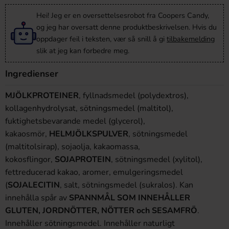
Hei! Jeg er en oversettelsesrobot fra Coopers Candy,
og jeg har oversatt denne produktbeskrivelsen. Hvis du
oppdager feil i teksten, vær så snill å gi
tilbakemelding
slik at jeg kan forbedre meg.
Ingredienser
MJÖLKPROTEINER
, fyllnadsmedel (polydextros),
kollagenhydrolysat, sötningsmedel (maltitol),
fuktighetsbevarande medel (glycerol),
kakaosmör,
HELMJÖLKSPULVER
, sötningsmedel
(maltitolsirap), sojaolja, kakaomassa,
kokosflingor,
SOJAPROTEIN
, sötningsmedel (xylitol),
fettreducerad kakao, aromer, emulgeringsmedel
(
SOJALECITIN
, salt, sötningsmedel (sukralos). Kan
innehålla spår av
SPANNMÅL SOM INNEHÅLLER
GLUTEN, JORDNÖTTER, NÖTTER och SESAMFRÖ
.
Innehåller sötningsmedel. Innehåller naturligt