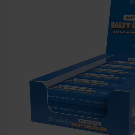
Laffy Taffy Banana Bar 42g
Snicker
28.90 kr
89
Köp
Köp