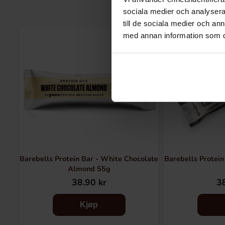
sociala medier och analysera 
till de sociala medier och a
med annan information som du 
Barebells Protein Bar - White Chocolate
Barebells Protein
Almond 55g
38.90 kr
38
Kjøp