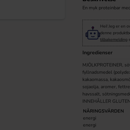
En myk proteinbar med 
Hei! Jeg er en o
denne produktbes
tilbakemelding
s
Ingredienser
MJÖLKPROTEINER, sötni
fyllnadsmedel (polydex
kakaomassa, kakaosmö
sojaolja, aromer, fett
havssalt, sötningsmed
INNEHÅLLER GLUTEN
NÄRINGSVÄRDEN
energi
energi