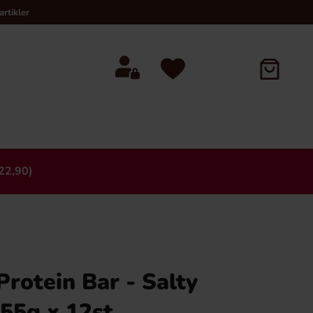
rtikler
22,90)
×
Protein Bar - Salty
55g x 12st