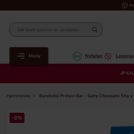
Fr
Meny
Nyheter
Lagersa
🎉 KN
Hjemmeside
Barebells Protein Bar - Salty Chocolate 55g x
-8%