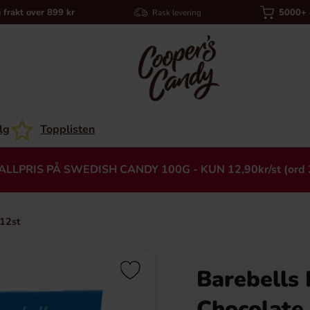
i frakt over 899 kr
5000+ a
Rask levering
lg
Topplisten
ALLPRIS PÅ SWEDISH CANDY 100G - KUN 12,90kr/st (ord 
 12st
Barebells 
Heading
Chocolate 