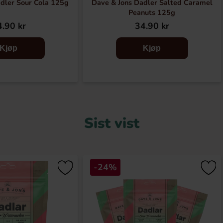
dler Sour Cola 125g
Dave & Jons Dadler Salted Caramel
Peanuts 125g
.90 kr
34.90 kr
Kjøp
Kjøp
Sist vist
-24%