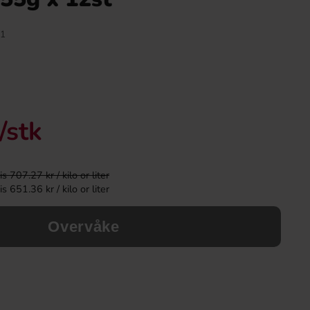
1
/stk
 707.27 kr / kilo or liter
 651.36 kr / kilo or liter
Hanuta 44g(BF:02-07-2026)
Cadbury Crunchie
Overvåke
16.91 kr
24.90 k
Köp
Köp