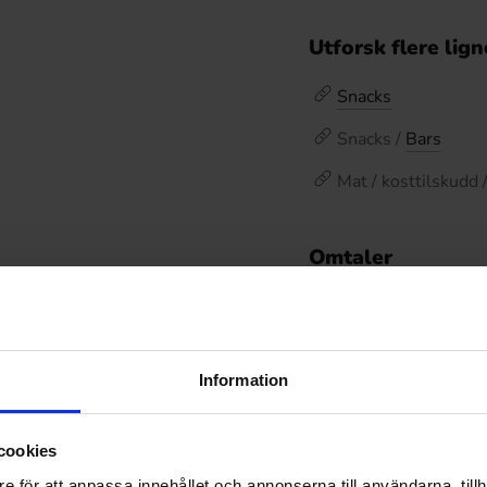
Utforsk flere lig
Snacks
Snacks /
Bars
Mat / kosttilskudd 
Omtaler
De
Prishistorikk
Laveste pris de siste
Information
cookies
Relaterte produkter
e för att anpassa innehållet och annonserna till användarna, tillh