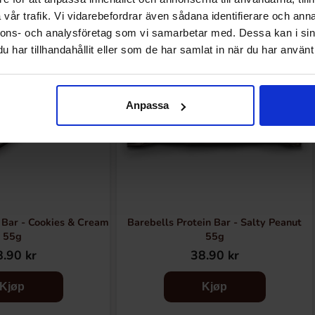
vår trafik. Vi vidarebefordrar även sådana identifierare och anna
nnons- och analysföretag som vi samarbetar med. Dessa kan i sin
har tillhandahållit eller som de har samlat in när du har använt 
Anpassa
 Bar - Cookies & Cream
Barebells Protein Bar - Salty Peanut
55g
55g
.90 kr
38.90 kr
Kjøp
Kjøp