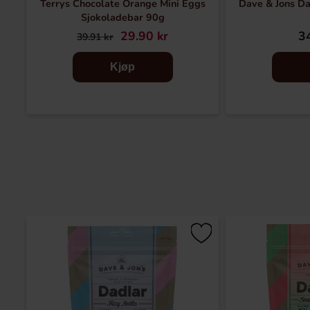
Terrys Chocolate Orange Mini Eggs
Dave & Jons Da
Sjokoladebar 90g
29.90 kr
34
39.91 kr
Kjøp