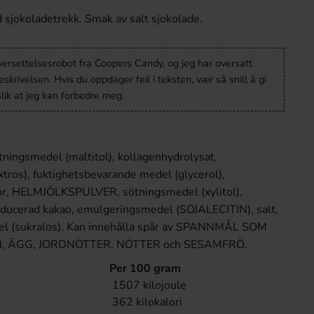
sjokoladetrekk. Smak av salt sjokolade.
versettelsesrobot fra Coopers Candy, og jeg har oversatt
krivelsen. Hvis du oppdager feil i teksten, vær så snill å gi
lik at jeg kan forbedre meg.
ngsmedel (maltitol), kollagenhydrolysat,
tros), fuktighetsbevarande medel (glycerol),
r, HELMJÖLKSPULVER, sötningsmedel (xylitol),
reducerad kakao, emulgeringsmedel (SOJALECITIN), salt,
el (sukralos). Kan innehålla spår av SPANNMÅL SOM
, ÄGG, JORDNÖTTER, NÖTTER och SESAMFRÖ.
Per 100 gram
1507 kilojoule
362 kilokalori