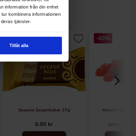
n information från din enhet
 tur kombinera informationen
deras tjänster.
Ny!
-60%
Tillåt alla
Sesame Sesamkakor 27g
Malaco Skogsb
6.90 kr
7.9
19.90 kr