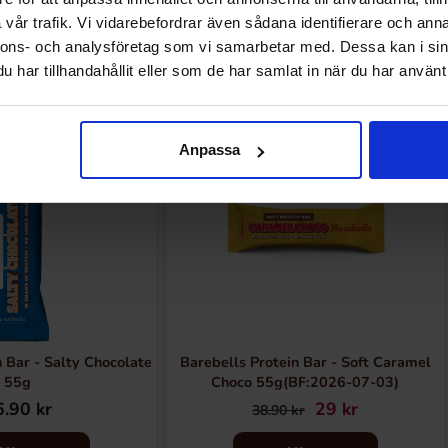
vår trafik. Vi vidarebefordrar även sådana identifierare och anna
Relaterte produkter
nnons- och analysföretag som vi samarbetar med. Dessa kan i sin
har tillhandahållit eller som de har samlat in när du har använt 
-25%
Anpassa
 Bar - Salty Chocolate
Barebells Protein Bar - Soft Caramel
55g
Choco 55g(BF:2026-07-03)
.90 kr
29 kr
38.90 kr