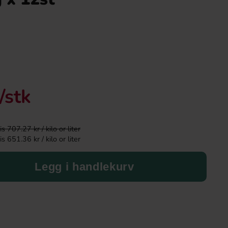
Ny!
-43%
/stk
 707.27 kr / kilo or liter
 651.36 kr / kilo or liter
Ronny & Ragge Buttcracker Chips Korv
Tabby Chicken Wing
med bröd 150g
50g
Legg i handlekurv
36.90 kr
19.
34.90 kr
Köp
Köp