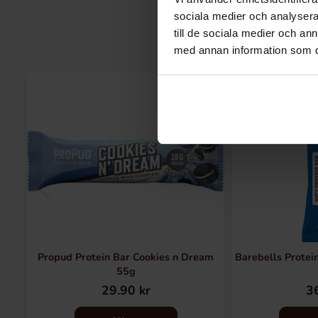
sociala medier och analysera 
till de sociala medier och a
med annan information som du 
Propud Protein Bar Cookies n Dream
Barebells Protein
55g
29.90 kr
36