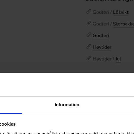
Godteri /
Lösvikt
Godteri /
Storpakk
Godteri
Høytider
Høytider /
Jul
Omtaler
De
Prishistorikk
Information
Laveste pris de siste
cookies
e för att anpassa innehållet och annonserna till användarna, tillh