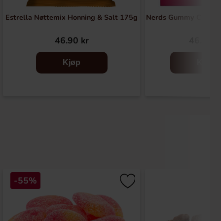
Estrella Nøttemix Honning & Salt 175g
Nerds Gummy Clusters
46.90 kr
46.90 k
Kjøp
Kjøp
-55%