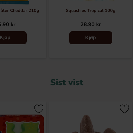
båter Cheddar 210g
Squashies Tropical 100g
.90 kr
28.90 kr
Kjøp
Kjøp
Sist vist