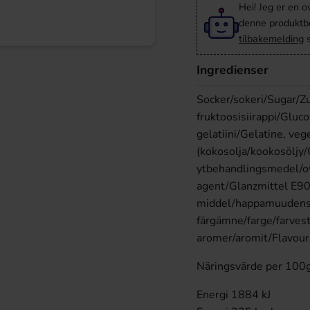
Hei! Jeg er en o
denne produktbes
tilbakemelding
s
Ingredienser
Socker/sokeri/Sugar/Zu
fruktoosisiirappi/Gluc
gelatiini/Gelatine, veg
(kokosolja/kookosöljy/
ytbehandlingsmedel/ov
agent/Glanzmittel E90
middel/happamuudensää
färgämne/farge/farvest
aromer/aromit/Flavou
Näringsvärde per 100
Energi 1884 kJ