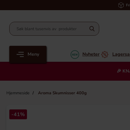
Fr
Meny
Nyheter
Lagersa
🎉 KN
Hjemmeside
Aroma Skumnisser 400g
-41%