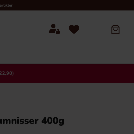
rtikler
22,90)
×
mnisser 400g