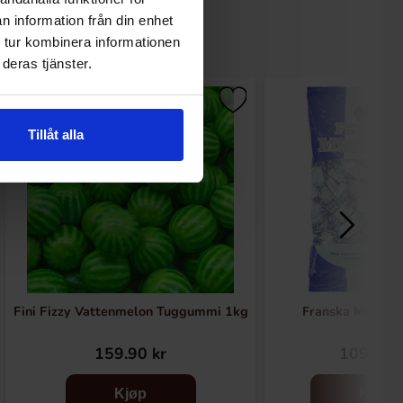
n information från din enhet
 tur kombinera informationen
deras tjänster.
Tillåt alla
Fini Fizzy Vattenmelon Tuggummi 1kg
Franska Mintkol
159.90 kr
109.91 
Kjøp
Kjøp