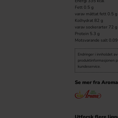
Energi 335 kcal
Fett 0.5 g
varav mättat fett 0.5 g
Kolhydrat 82 g
varav sockerarter 72 g
Protein 5.3 g
Motsvarande salt 0.09
Endringer i innholdet a
produktinformasjonen på
kundeservice.
Se mer fra Aroma
Utforsk flere lig