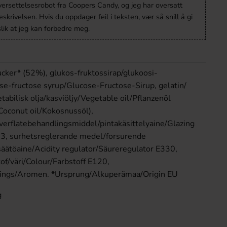
versettelsesrobot fra Coopers Candy, og jeg har oversatt
krivelsen. Hvis du oppdager feil i teksten, vær så snill å gi
lik at jeg kan forbedre meg.
cker* (52%), glukos-fruktossirap/glukoosi-
ose-fructose syrup/Glucose-Fructose-Sirup, gelatin/
etabilisk olja/kasviöljy/Vegetable oil/Pflanzenöl
Coconut oil/Kokosnussöl),
erflatebehandlingsmiddel/pintakäsittelyaine/Glazing
3, surhetsreglerande medel/forsurende
töaine/Acidity regulator/Säureregulator E330,
of/väri/Colour/Farbstoff E120,
rings/Aromen. *Ursprung/Alkuperämaa/Origin EU
g