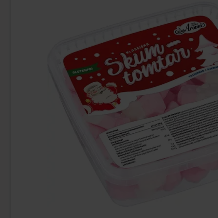
Sunshine Delight Sweet Strawberry
Bubs Ovaler S
Mango 100g
38.90 kr
33
Köp
Köp