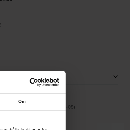
e
tte produktet har ingen anmeldelser
Om
 30 dagene er 36.90 kr (2026-08-08)
andahålla funktioner för