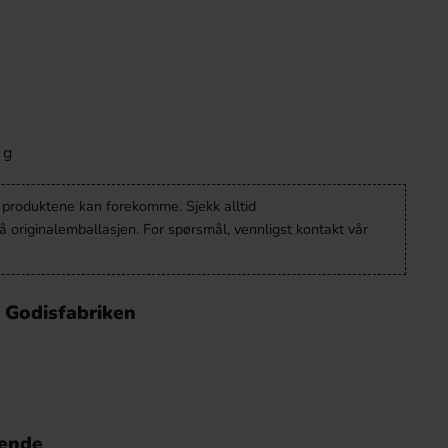
 g
v produktene kan forekomme. Sjekk alltid
 originalemballasjen. For spørsmål, vennligst kontakt vår
 Godisfabriken
nende