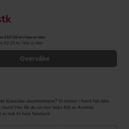
stk
 157.28 kr / kilo or liter
 92.25 kr / kilo or liter
Overvåke
MAZE Popcorn Cheesy Cheddar 3-pack
Bridge Origina
240g
46.90 kr
36.90 k
n de klassiske skumtomtene? Vi mener i hvert fall ikke
et must! Her får du en stor boks full av Aromas
Köp
Köp
 er nok til hele familien!