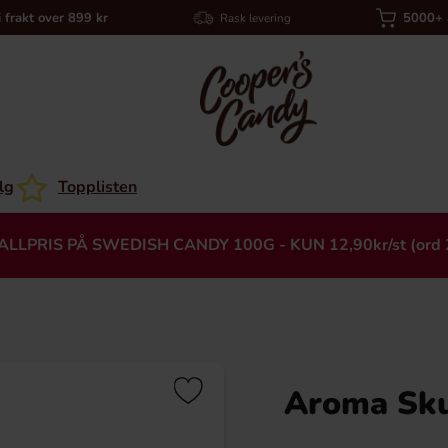
i frakt over 899 kr
5000+ a
Rask levering
lg
Topplisten
ALLPRIS PÅ SWEDISH CANDY 100G - KUN 12,90kr/st (ord 
Aroma Sku
Heading