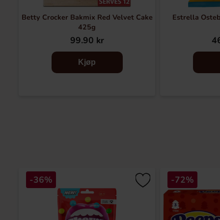
Betty Crocker Bakmix Red Velvet Cake
Estrella Oste
425g
99.90 kr
46
Kjøp
-36%
-72%