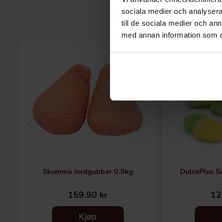
sociala medier och analysera 
till de sociala medier och a
med annan information som du 
Skumma Jordgubbar 0.9kg
DulcePlus S
159.90 kr
12
Kjøp