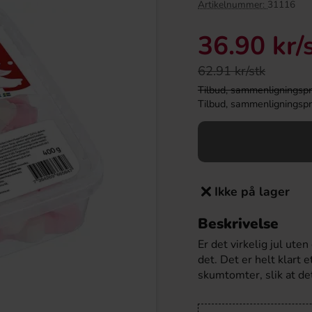
Artikelnummer:
31116
36.90 kr
/
62.91 kr/stk
Tilbud, sammenligningspris
Tilbud, sammenligningspris
Ikke på lager
multron Granatäpple
Maze Popcorn Pop-In-Box Cinema Butter
2.8kg
90g
Beskrivelse
9.91 kr
24.90 kr
Er det virkelig jul ute
det. Det er helt klart 
Köp
skumtomter, slik at det