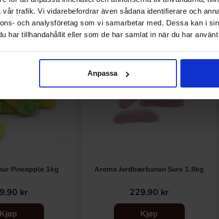
Relaterte produkter
vår trafik. Vi vidarebefordrar även sådana identifierare och anna
nnons- och analysföretag som vi samarbetar med. Dessa kan i sin
har tillhandahållit eller som de har samlat in när du har använt 
Anpassa
our Pineapple 1kg
Aroma Jordbærbanan Sure 1.8kg
9.90 kr
229.90 kr
Kjøp
Kjøp