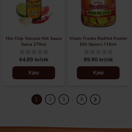
Hot Chip Volcano Hot Sauce
Vlasic Franks RedHot Kosher
Salsa 270ml
Dill Spears 710ml
64.89 kr/stk
89.90 kr/stk
Kjøp
Kjøp
1
2
3
6
.