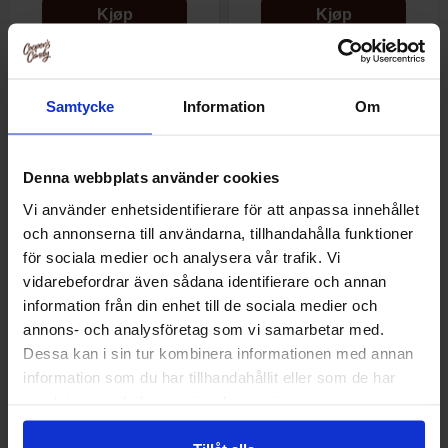
Kjøp
Kjøp
Samtycke
Information
Om
Denna webbplats använder cookies
Vi använder enhetsidentifierare för att anpassa innehållet
och annonserna till användarna, tillhandahålla funktioner
för sociala medier och analysera vår trafik. Vi
vidarebefordrar även sådana identifierare och annan
information från din enhet till de sociala medier och
Kelloggs Froot Loops Flingor
Hot Chip Volcano Hot Sauce
annons- och analysföretag som vi samarbetar med.
320g
Sweet Chilli 270ml
Dessa kan i sin tur kombinera informationen med annan
information som du har tillhandahållit eller som de har
129.90 kr/stk
64.89 kr/stk
samlat in när du har använt deras tjänster.
Kjøp
Kjøp