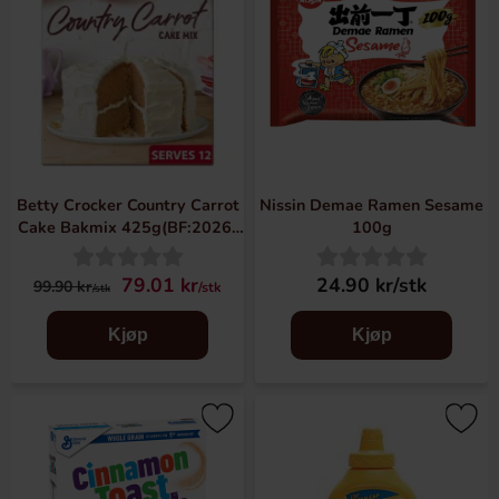
Betty Crocker Country Carrot
Nissin Demae Ramen Sesame
Cake Bakmix 425g(BF:2026-
100g
08-16)
79.01 kr
24.90 kr/stk
99.90 kr
/stk
/stk
Kjøp
Kjøp