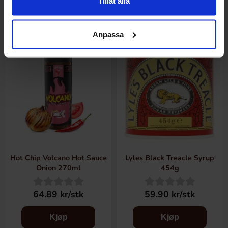
Tillåt alla
Anpassa
Hot Chip Volcano Hot Sauce
Lyles Black Treacle Syrup
Onion 270ml
454g
64.89 kr/stk
59.90 kr/stk
Kjøp
Kjøp