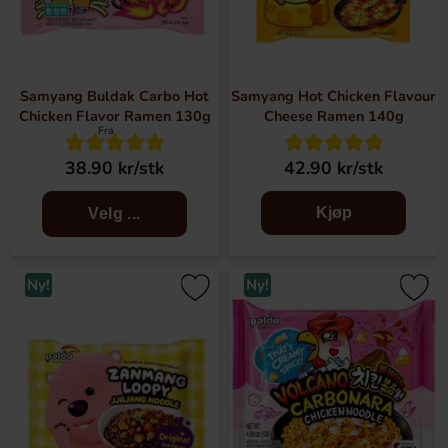
forberedes ved å tilsette noen få ingredienser, og
grunnleggende ingredienser for å skape dine egne
spennende bakverk!
Samyang Buldak Carbo Hot
Samyang Hot Chicken Flavour
I denne kategorien finner du med andre ord massevis av
Chicken Flavor Ramen 130g
Cheese Ramen 140g
Fra
forskjellige ting som gjør matlagingen morsommere og
enklere.
38.90 kr/stk
42.90 kr/stk
Kjøp
Velg ...
Ny!
Ny!