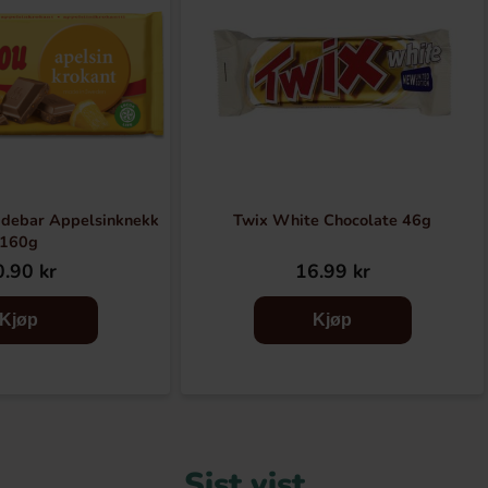
adebar Appelsinknekk
Twix White Chocolate 46g
160g
.90 kr
16.99 kr
Kjøp
Kjøp
Sist vist