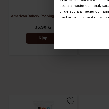
sociala medier och analysera 
till de sociala medier och a
American Bakery Popping Cookies 96g
American Baker
med annan information som du 
36.90 kr
36
Kjøp