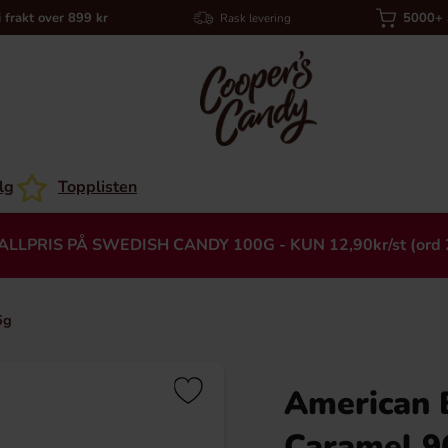
i frakt over 899 kr
5000+ a
Rask levering
lg
Topplisten
ALLPRIS PÅ SWEDISH CANDY 100G - KUN 12,90kr/st (ord 
6g
American 
Heading
Caramel 9