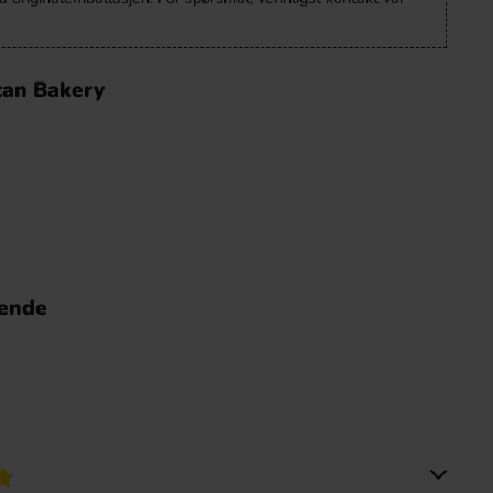
can Bakery
nende