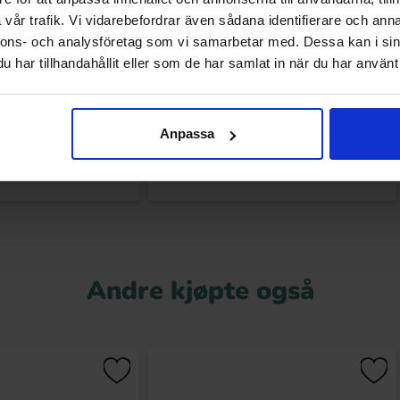
vår trafik. Vi vidarebefordrar även sådana identifierare och anna
nnons- och analysföretag som vi samarbetar med. Dessa kan i sin
y Disco Cookies 96g
I Mei French Cookies Strawberry Flavor
har tillhandahållit eller som de har samlat in när du har använt 
132g
.90 kr
79.90 kr
Anpassa
Kjøp
Kjøp
Andre kjøpte også