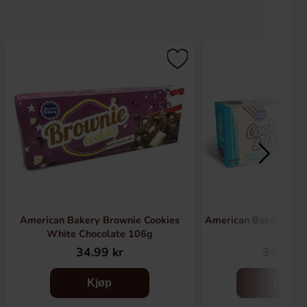
American Bakery Brownie Cookies
American Bakery Coo
White Chocolate 106g
96g
34.99 kr
34.99 k
Kjøp
Kjøp