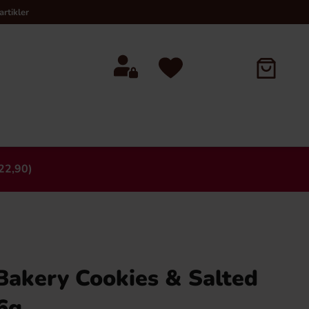
rtikler
22,90)
×
Bakery Cookies & Salted
6g