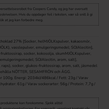
versettelsesrobot fra Coopers Candy, og jeg har oversatt
krivelsen. Hvis du oppdager feil i teksten, vær så snill å gi
lik at jeg kan forbedre meg.
hoklad 27% [Socker, helMJÖLKspulver, kakaosmör,
JÖLK), vasslepulver, emulgeringsmedel; SOJAlecitin],
-fruktossirap, socker, kokosolja, skumMJÖLKspulver,
emulgeringsmedel; SOJAlecitin, arom, salt],
, raps), socker, glukos-fruktossirap, arom, salt, jäsmedel
innehålla NÖTTER, SESAMFRÖN och ÄGG.
r 100g. Energi: 2034kJ/486kcal / Fett: 23g / Varav
lhydrater: 61g / Varav sockerarter: 56g / Protein: 7,7g /
v produktene kan forekomme. Sjekk alltid
 originalemballasjen. For spørsmål, vennligst kontakt vår