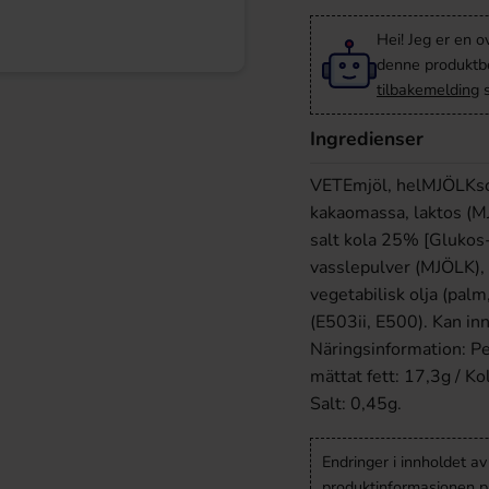
Hei! Jeg er en o
denne produktbes
tilbakemelding
s
Ingredienser
VETEmjöl, helMJÖLKsc
kakaomassa, laktos (M
salt kola 25% [Glukos
vasslepulver (MJÖLK), 
vegetabilisk olja (palm
(E503ii, E500). Kan 
Näringsinformation: Pe
mättat fett: 17,3g / Ko
Salt: 0,45g.
Endringer i innholdet a
produktinformasjonen på