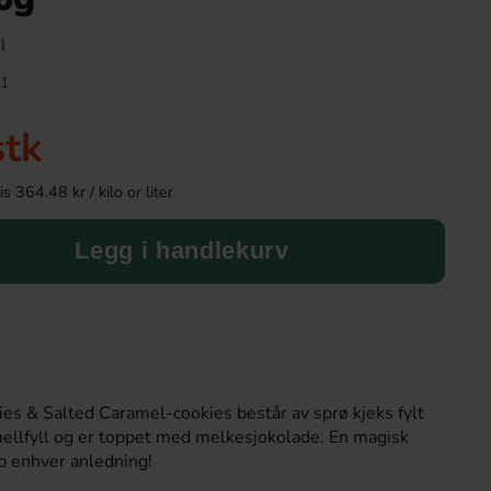
)
-43%
1
stk
 364.48 kr / kilo or liter
Legg i handlekurv
Tabby Chicken Wings Chocolate 50g
Kinder Joy Super 
19.90 kr
28.90 k
34.90 kr
s & Salted Caramel-cookies består av sprø kjeks fylt
Köp
Köp
ellfyll og er toppet med melkesjokolade. En magisk
p enhver anledning!