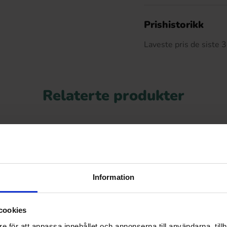
De
Prishistorikk
Laveste pris de siste
Relaterte produkter
Information
cookies
e för att anpassa innehållet och annonserna till användarna, tillh