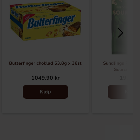
Butterfinger choklad 53.8g x 36st
Sundlings Popco
Sourcream 
1049.90 kr
19.90 k
Kjøp
Kjøp