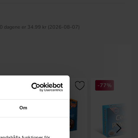
tte produktet har ingen anmeldelser
 30 dagene er 34.99 kr (2026-08-07)
-77%
-77%
Om
andahålla funktioner för