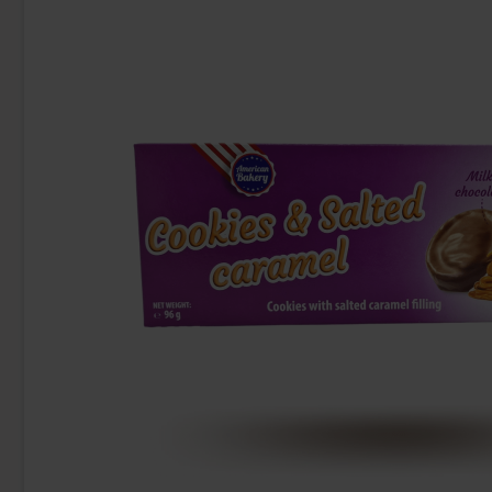
Ny!
Top Zone Mango 275ml
Red Bull Gre
26.90 kr
38
Köp
Köp