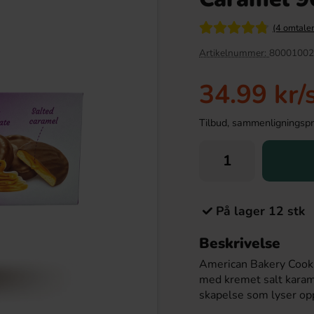
(4 omtaler
Artikelnummer:
80001002
34.99 kr
/
Tilbud, sammenligningspris
en Drakfrukt 25cl
Kinder Maxi 21g
På lager 12 stk
.90 kr
9.90 kr
Beskrivelse
American Bakery Cookie
Köp
med kremet salt karam
skapelse som lyser op