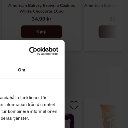
American Bakery Brownie Cookies
American Bakery Disc
White Chocolate 106g
34.99 kr
36.90 k
Kjøp
Kjøp
Om
andahålla funktioner för
-72%
n information från din enhet
 tur kombinera informationen
deras tjänster.