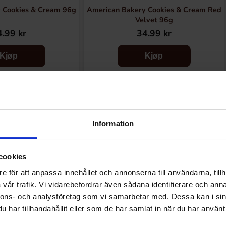
 Cookies & Cream 96g
American Bakery Cookies & Cream Red
Velvet 96g
.99 kr
34.99 kr
Kjøp
Kjøp
Information
Andre kjøpte også
cookies
e för att anpassa innehållet och annonserna till användarna, tillh
vår trafik. Vi vidarebefordrar även sådana identifierare och anna
nnons- och analysföretag som vi samarbetar med. Dessa kan i sin
har tillhandahållit eller som de har samlat in när du har använt 