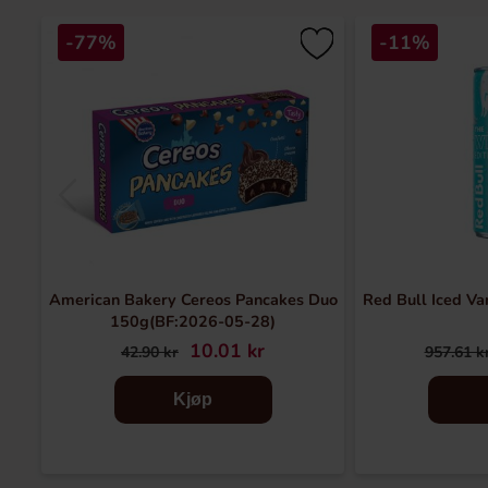
-77%
-11%
American Bakery Cereos Pancakes Duo
Red Bull Iced Va
150g(BF:2026-05-28)
10.01 kr
42.90 kr
957.61 k
Kjøp