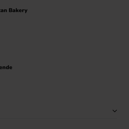
can Bakery
nende
tte produktet har ingen anmeldelser