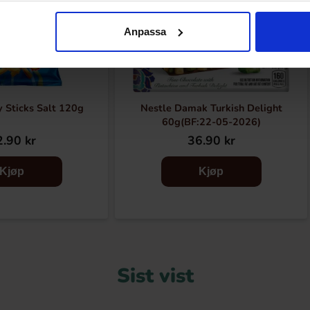
Anpassa
y Sticks Salt 120g
Nestle Damak Turkish Delight
60g(BF:22-05-2026)
.90 kr
36.90 kr
Kjøp
Kjøp
Sist vist