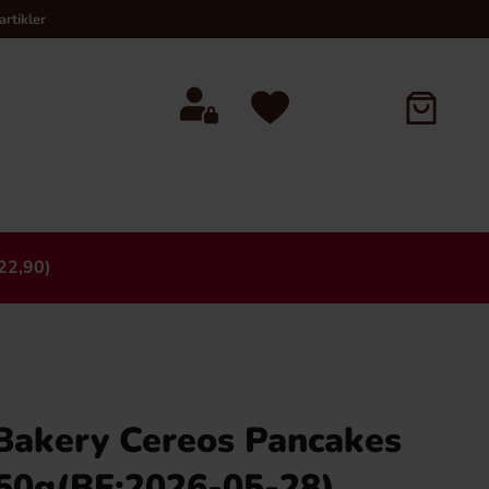
rtikler
22,90)
×
Bakery Cereos Pancakes
50g(BF:2026-05-28)