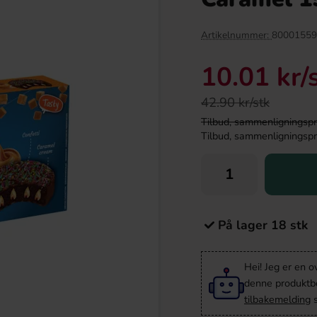
Artikelnummer:
80001559
10.01 kr
/
42.90 kr/stk
Tilbud, sammenligningspris
Tilbud, sammenligningspris
 Tropical 100g
Red Bull Green Drakfrukt 25cl
På lager 18 stk
.90 kr
38.90 kr
Köp
Hei! Jeg er en o
denne produktbes
tilbakemelding
s