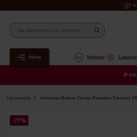
Fr
Meny
Nyheter
Lagersa
🎉 KN
Hjemmeside
American Bakery Cereos Pancakes Caramel 1
-77%