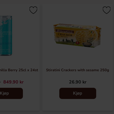
nilla Berry 25cl x 24st
Stiratini Crackers with sesame 250g
849.90 kr
26.90 kr
r
Kjøp
Kjøp