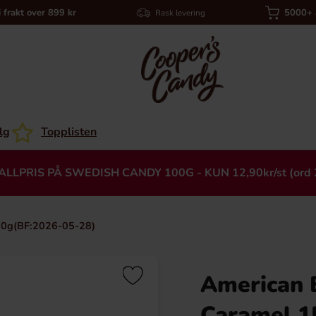
i frakt over 899 kr
5000+ a
Rask levering
lg
Topplisten
ALLPRIS PÅ SWEDISH CANDY 100G - KUN 12,90kr/st (ord 
50g(BF:2026-05-28)
American 
Heading
Caramel 1