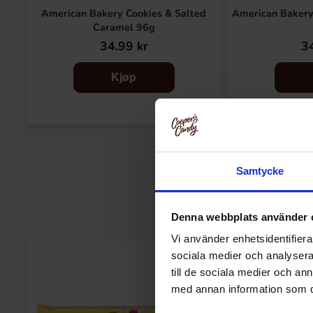
American Bakery Cookies & Salted
American Bakery
Caramel 96g
34.99 kr
34
Kjøp
Samtycke
Denna webbplats använder 
Vi använder enhetsidentifierar
sociala medier och analysera 
till de sociala medier och a
med annan information som du 