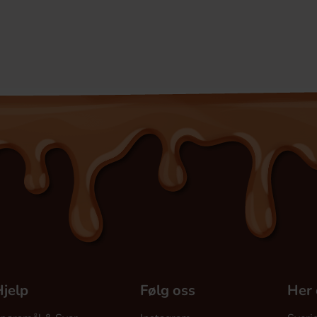
jelp
Følg oss
Her 