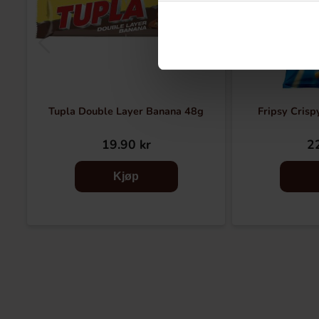
Tupla Double Layer Banana 48g
Fripsy Crisp
19.90 kr
22
Kjøp