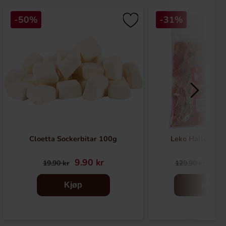
-50%
-31%
Cloetta Sockerbitar 100g
Leko Hallonflas
9.90 kr
89.
19.90 kr
129.90 kr
Kjøp
Kjøp