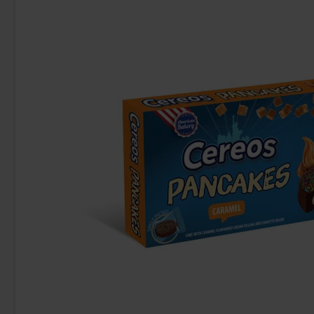
Penn State Original Sea Salted Pretzels
Squashies
175g
42.90 kr
28
Köp
Köp