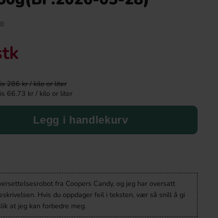
-43%
8
stk
 286 kr / kilo or liter
 66.73 kr / kilo or liter
Legg i handlekurv
Tabby Chicken Wings Chocolate 50g
Kinder Maxi
19.90 kr
9.90 kr
34.90 kr
Köp
Köp
versettelsesrobot fra Coopers Candy, og jeg har oversatt
krivelsen. Hvis du oppdager feil i teksten, vær så snill å gi
lik at jeg kan forbedre meg.